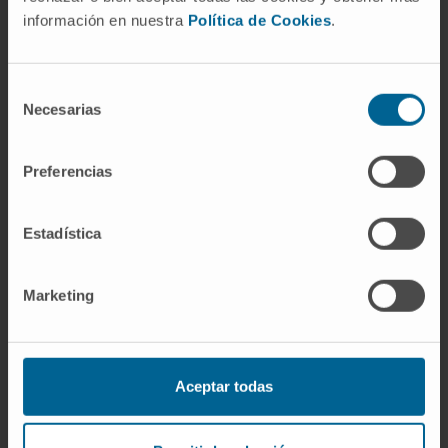
En enseignement
información en nuestra
Política de Cookies
.
Enseignant collaborateur à l’Universidad de
Navarra entre 2011 et 2017.
Selección
Professeur clinique associé à l’Universidad
Necesarias
de
de Navarra. Collabore à l’enseignement de
consentimiento
l’UE « Grands syndromes » sur le site de
Preferencias
Madrid.
Enseignant dans le programme d’« Experto
Estadística
en Manejo Avanzado de la Enfermedad
Tromboembólica Venosa y la
Anticoagulación en la Fibrilación Auricular ».
Marketing
En recherche
A participé à plus de 20 communications
lors de congrès nationaux et internationaux.
Aceptar todas
A publié un protocole de prise en charge et
un cas clinique dans la revue pédagogique