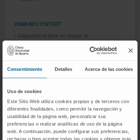
DOMAINES D'INTÉRÊT
Diagnostic et prise en charge de
l’
hépatocarcinome
et des autres tumeurs
hépatiques primitives.
Qualité de vie et fragilité chez les patients atteints
de tumeurs hépatiques primitives.
Consentimiento
Detalles
Acerca de las cookies
Diagnostic et traitement des maladies
hépatiques.
Uso de cookies
Este Sitio Web utiliza cookies propias y de terceros con
diferentes finalidades, como permitir la navegación y
usabilidad de la página web, personalizar sus
preferencias o realizar analíticas de uso de la página
Activité
web. A continuación, puede configurar sus preferencias,
rechazar o bien aceptar todas las cookies y obtener más