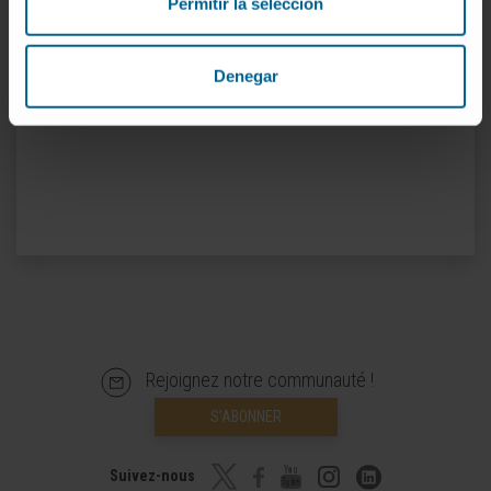
Permitir la selección
Medicine.
A publié 10 articles dans des revues
Denegar
internationales.
Rejoignez notre communauté !
S’ABONNER
Suivez-nous