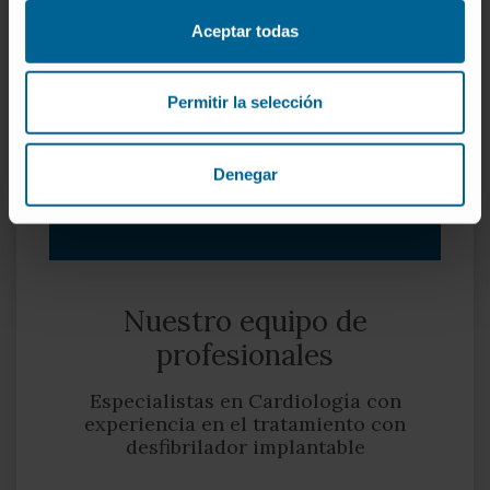
Unidad de Arritmias especializada de referencia a
nivel nacional.
Aceptar todas
Unidad de Hemodinámica y Cardiología
Intervencionista dotada de la mejor tecnología.
Permitir la selección
Unidad de Imagen Cardíaca para lograr la mayor
precisión diagnóstica.
Denegar
Nuestro Departamento de Cardiología
Nuestro equipo de
profesionales
Especialistas en Cardiología con
experiencia en el tratamiento con
desfibrilador implantable