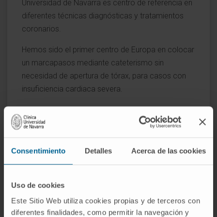
Universidad de Navarra es centro de referencia en
diferentes técnicas diagnósticas y tratamientos
coronarios.
Hemos sido el primer centro de Europa en colocar
un marcapasos mediante cateterismo sin
necesidad de apertura de tórax, para casos con
insuficiencia cardiaca severa.
El Departamento de Cardiología de la Clínica
colabora con los Departamentos de Radiología y
de Cirugía Cardiaca para lograr un diagnóstico
rápido y preciso del paciente.
Consentimiento
Detalles
Acerca de las cookies
Enfermedades que tratamos
Uso de cookies
Angina de pecho
Arritmias cardíacas
Este Sitio Web utiliza cookies propias y de terceros con
Arteriosclerosis
diferentes finalidades, como permitir la navegación y