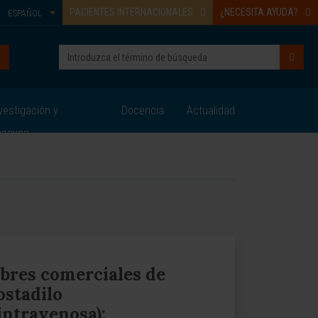
PACIENTES INTERNACIONALES
¿NECESITA AYUDA?
ESPAÑOL
vestigación y
Docencia
Actualidad
nsayos
res comerciales de
ostadilo
 intravenosa):