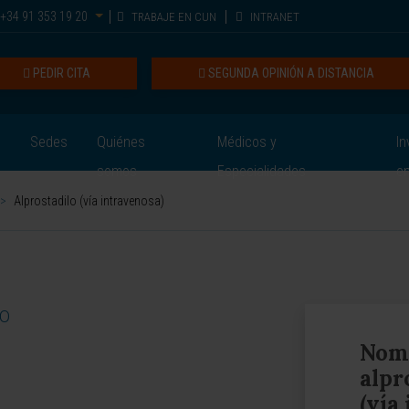
+34 91 353 19 20
TRABAJE EN CUN
INTRANET
PEDIR CITA
SEGUNDA OPINIÓN A DISTANCIA
Sedes
Quiénes
Médicos y
In
somos
Especialidades
e
>
Alprostadilo (vía intravenosa)
CO
Nomb
alpr
(vía