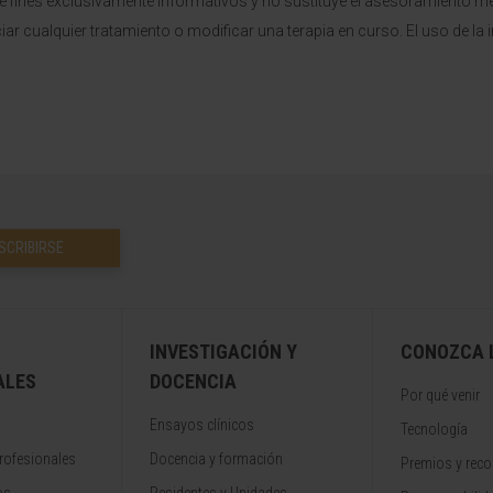
ne fines exclusivamente informativos y no sustituye el asesoramient
ciar cualquier tratamiento o modificar una terapia en curso. El uso de l
SCRIBIRSE
INVESTIGACIÓN Y
CONOZCA L
ALES
DOCENCIA
Por qué venir
Ensayos clínicos
Tecnología
rofesionales
Docencia y formación
Premios y rec