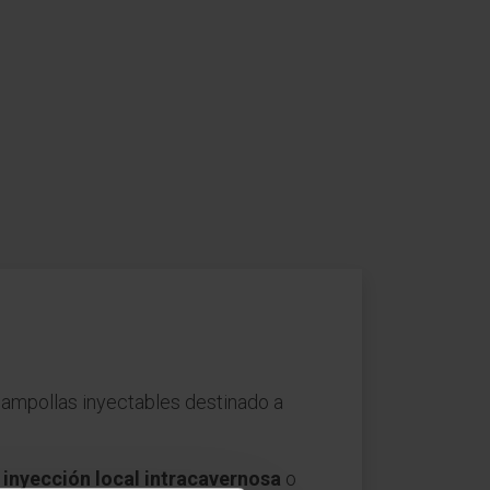
 ampollas inyectables destinado a
o
inyección local intracavernosa
o