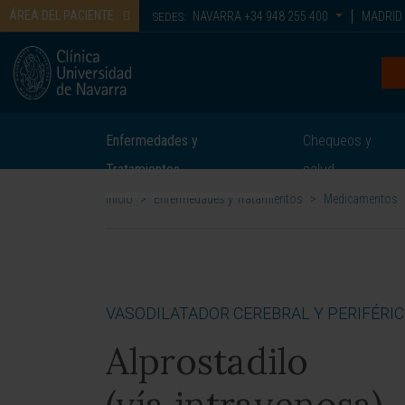
ÁREA DEL PACIENTE
NAVARRA
+34 948 255 400
MADRID
SEDES:
Enfermedades y
Chequeos y
Tratamientos
salud
Inicio
>
Enfermedades y Tratamientos
>
Medicamentos
VASODILATADOR CEREBRAL Y PERIFÉRI
Alprostadilo
(vía intravenosa)