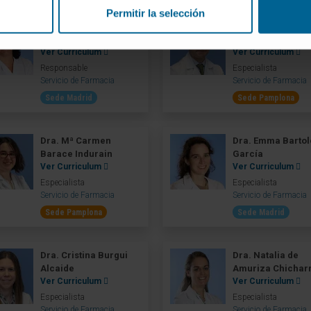
Permitir la selección
Dra. Mª Ángeles
Dr. Xabier Abasol
García del Barrio
Tamayo
Ver Curriculum
Ver Curriculum
Responsable
Especialista
Servicio de Farmacia
Servicio de Farmacia
Sede Madrid
Sede Pamplona
Dra. Mª Carmen
Dra. Emma Barto
Barace Indurain
García
Ver Curriculum
Ver Curriculum
Especialista
Especialista
Servicio de Farmacia
Servicio de Farmacia
Sede Pamplona
Sede Madrid
Dra. Cristina Burgui
Dra. Natalia de
Alcaide
Amuriza Chichar
Ver Curriculum
Ver Curriculum
Especialista
Especialista
Servicio de Farmacia
Servicio de Farmacia