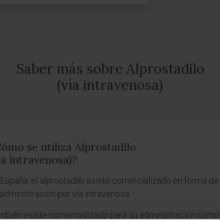
Saber más sobre Alprostadilo
(vía intravenosa)
ómo se utiliza Alprostadilo
ía intravenosa)?
 España, el alprostadilo existe comercializado en forma de
administración por vía intravenosa.
mbién existe comercializado para su administración com