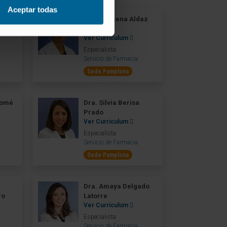
Aceptar todas
o
Dra. Azucena Aldaz
Pastor
Ver Curriculum
Especialista
Servicio de Farmacia
Sede Pamplona
lomé
Dra. Silvia Berisa
Prado
Ver Curriculum
Especialista
Servicio de Farmacia
Sede Pamplona
Dra. Amaya Delgado
ro
Latorre
Ver Curriculum
Especialista
Servicio de Farmacia