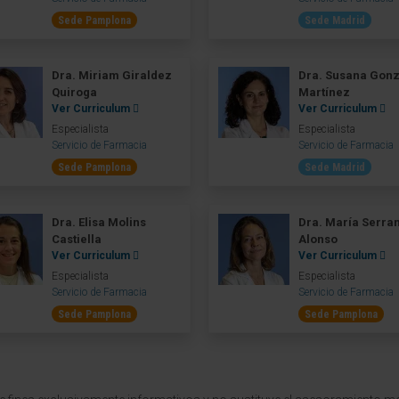
Sede Pamplona
Sede Madrid
Dra. Miriam Giraldez
Dra. Susana Gon
Quiroga
Martínez
Ver Curriculum
Ver Curriculum
Especialista
Especialista
Servicio de Farmacia
Servicio de Farmacia
Sede Pamplona
Sede Madrid
Dra. Elisa Molins
Dra. María Serra
Castiella
Alonso
Ver Curriculum
Ver Curriculum
Especialista
Especialista
Servicio de Farmacia
Servicio de Farmacia
Sede Pamplona
Sede Pamplona