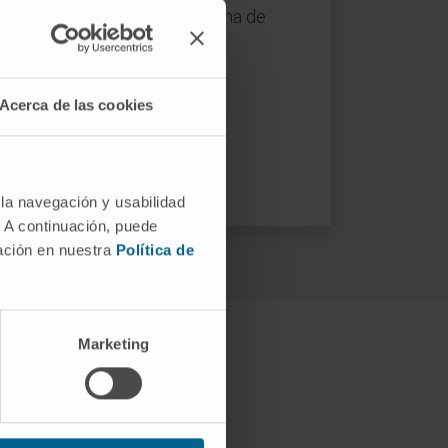
es con aplicador (véase la ficha de
cada paciente. La dosis de
Acerca de las cookies
ándose en cada caso concreto.
ños.
 la navegación y usabilidad
. A continuación, puede
mación en nuestra
Política de
Marketing