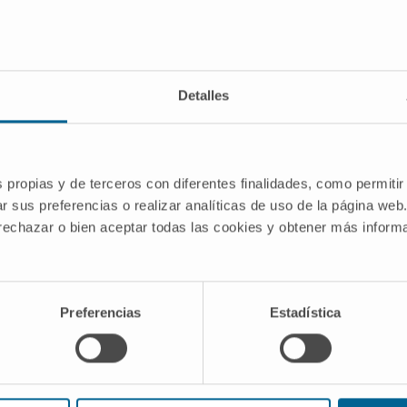
ra su administración
intrauretral
en forma de viales y sobr
rostadilo intracavernosa).
 dosis adecuada de alprostadilo puede ser diferente para 
Detalles
ntenimiento será establecida por su médico, individualiz
 se recomienda el uso de alprostadilo en menores de 18 a
s propias y de terceros con diferentes finalidades, como permitir
r sus preferencias o realizar analíticas de uso de la página web
 rechazar o bien aceptar todas las cookies y obtener más infor
Preferencias
Estadística
Nuestro equipo de profesionales