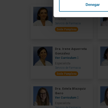
Denegar
Dra. Ana Ortega Eslava
Ver Curriculum
Directora
Servicio de Farmacia
Sede Pamplona
Dra. Irene Aquerreta
González
Ver Curriculum
Especialista
Servicio de Farmacia
Sede Pamplona
Dra. Estela Blazquiz
Ibero
Ver Curriculum
Especialista
Servicio de Farmacia