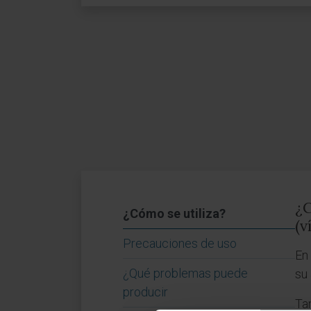
¿C
¿Cómo se utiliza?
(v
Precauciones de uso
En
¿Qué problemas puede
su 
producir
Ta