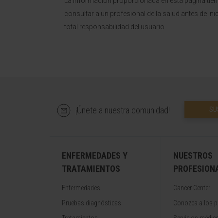
La información proporcionada en esta página tie
consultar a un profesional de la salud antes de ini
total responsabilidad del usuario.
¡Únete a nuestra comunidad!
SU
ENFERMEDADES Y
NUESTROS
TRATAMIENTOS
PROFESION
Enfermedades
Cancer Center
Pruebas diagnósticas
Conozca a los p