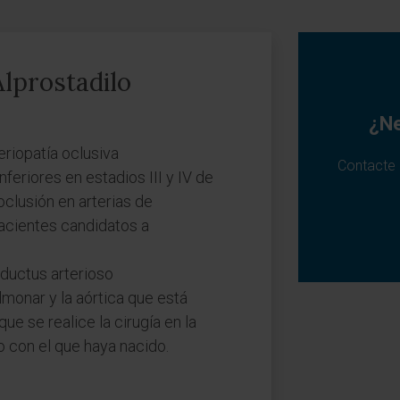
Alprostadilo
¿Ne
eriopatía oclusiva
Contacte 
feriores en estadios III y IV de
clusión en arterias de
acientes candidatos a
 ductus arterioso
lmonar y la aórtica que está
que se realice la cirugía en la
o con el que haya nacido.