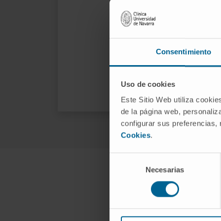
pa
alp
La
Consentimiento
ma
No
Uso de cookies
Este Sitio Web utiliza cookie
de la página web, personaliza
configurar sus preferencias,
Cookies
.
Selección
Necesarias
de
consentimiento