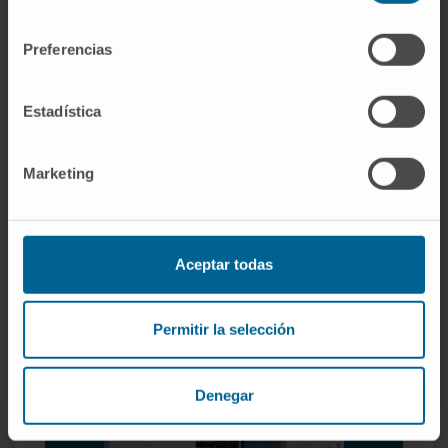
consentimiento
Cáncer ginecológico
Diagnóstico prenatal
Preferencias
Endometriosis
Incontinencia urinaria y fecal
Estadística
Masas anexiales
Menopausia
Miomas uterinos
Marketing
Síndrome de ovario poliquístico
Aceptar todas
Permitir la selección
Denegar