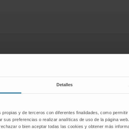
¿Tiene alguno de estos síntomas?
Si sospecha que padece alguno de los síntomas mencionados,
debe acudir para su diagnóstico a un especialista médico.
Detalles
SOLICITE UNA CITA CON NUESTROS ESPECIALISTAS
s propias y de terceros con diferentes finalidades, como permitir
r sus preferencias o realizar analíticas de uso de la página web
 rechazar o bien aceptar todas las cookies y obtener más infor