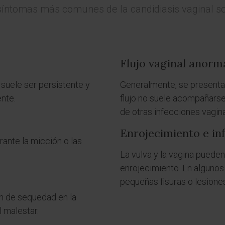
síntomas más comunes de la candidiasis vaginal son
Flujo vaginal anorm
suele ser persistente y
Generalmente, se presenta 
ente.
flujo no suele acompañarse 
de otras infecciones vagin
Enrojecimiento e in
ante la micción o las
La vulva y la vagina pueden
enrojecimiento. En algunos
pequeñas fisuras o lesione
n de sequedad en la
l malestar.