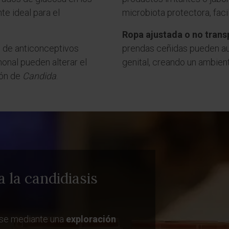
te ideal para el
microbiota protectora, faci
Ropa ajustada o no trans
o de anticonceptivos
prendas ceñidas pueden au
onal pueden alterar el
genital, creando un ambient
ión de
Candida
.
 la candidiasis
arse mediante una
exploración