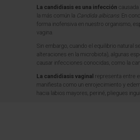
La candidiasis es una infección
causada 
la más común la
Candida albicans
. En con
forma inofensiva en nuestro organismo, espec
vagina.
Sin embargo, cuando el equilibrio natural s
alteraciones en la microbiota), algunas e
causar infecciones conocidas, como la cand
La candidiasis vaginal
representa entre e
manifiesta como un enrojecimiento y edem
hacia labios mayores, periné, pliegues ingu