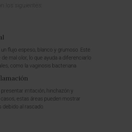
 los siguientes:
al
un flujo espeso, blanco y grumoso. Este
de mal olor, lo que ayuda a diferenciarlo
ales, como la vaginosis bacteriana
flamación
 presentar irritación, hinchazón y
 casos, estas áreas pueden mostrar
s debido al rascado.