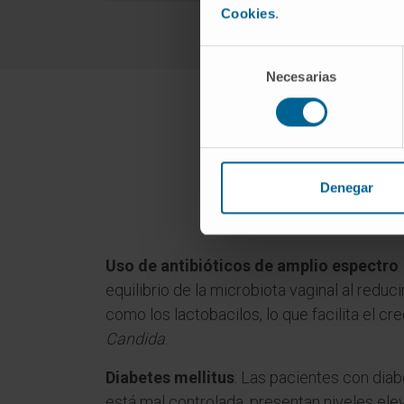
Cookies
.
Selección
Necesarias
de
consentimiento
¿Cuáles son 
Denegar
Uso de antibióticos de amplio espectro
equilibrio de la microbiota vaginal al reduc
como los lactobacilos, lo que facilita el c
Candida
.
Diabetes mellitus
: Las pacientes con dia
está mal controlada, presentan niveles ele