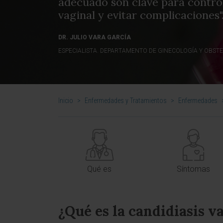
adecuado son clave para control
vaginal y evitar complicaciones"
DR. JULIO VARA GARCÍA
ESPECIALISTA. DEPARTAMENTO DE GINECOLOGÍA Y OBSTE
Inicio
>
Enfermedades y Tratamientos
>
Enfermedades
Qué es
Síntomas
¿Qué es la candidiasis 