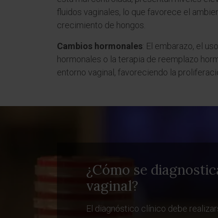
fluidos vaginales, lo que favorece el ambien
crecimiento de hongos.
Cambios hormonales
: El embarazo, el us
hormonales o la terapia de reemplazo horm
entorno vaginal, favoreciendo la proliferac
¿Cómo se diagnostica
vaginal?
El diagnóstico clínico debe realiz