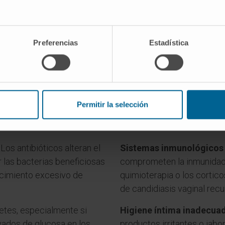
Preferencias
Estadística
los factores de riesgo de la candidi
Permitir la selección
: Los antibióticos alteran el
Sistemas inmunológicos 
ir las bacterias beneficiosas
comprometen la inmunidad,
recimiento excesivo de
quimioterapia o los cortic
de candidiasis vaginal recu
betes, especialmente si
Higiene íntima inadecua
vados de glucosa en los
productos irritantes o jabo