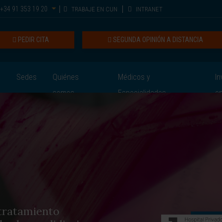
+34 91 353 19 20
TRABAJE EN CUN
INTRANET
PEDIR CITA
SEGUNDA OPINIÓN A DISTANCIA
Sedes
Quiénes
Médicos y
In
somos
Especialidades
e
tratamiento