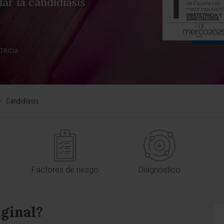
ar la candidiasis
.
TRICIA
>
Candidiasis
Factores de riesgo
Diagnóstico
vaginal?