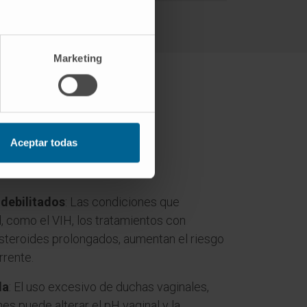
Marketing
asis vaginal?
Aceptar todas
debilitados
: Las condiciones que
 como el VIH, los tratamientos con
osteroides prolongados, aumentan el riesgo
rrente.
da
: El uso excesivo de duchas vaginales,
nes puede alterar el pH vaginal y la