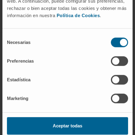
Join our community!
web. A continuación, puede configurar sus preferencias,
SUBSCRIBE
rechazar o bien aceptar todas las cookies y obtener más
información en nuestra
Política de Cookies
.
Follow us
Selección
Necesarias
de
DISEASES AND TREATMENTS
consentimiento
Diseases
Preferencias
Diagnostic procedures
Treatments
Estadística
Check-ups and health
Marketing
OUR PROFESSIONALS
Cancer Center
Aceptar todas
Meet the professionals