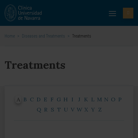
Home
>
Diseases and Treatments
>
Treatments
Treatments
A
B
C
D
E
F
G
H
I
J
K
L
M
N
O
P
Q
R
S
T
U
V
W
X
Y
Z