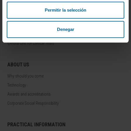
Medical Services
Permitir la selección
RESEARCH AND CLINICAL TRIALS
Denegar
Clinical Trials
Central Unit for Clinical Trials
ABOUT US
Why should you come
Technology
Awards and accreditations
Corporate Social Responsibility
PRACTICAL INFORMATION