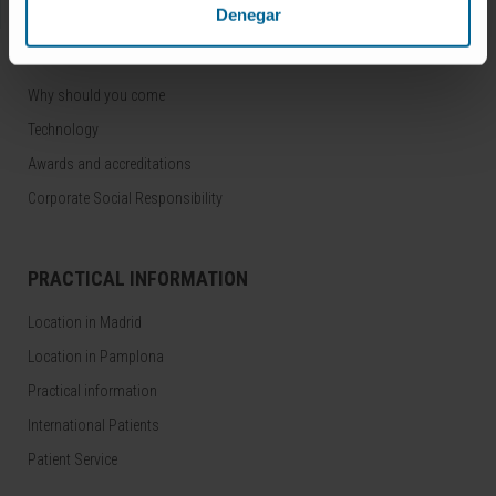
Denegar
ABOUT US
Why should you come
Technology
Awards and accreditations
Corporate Social Responsibility
PRACTICAL INFORMATION
Location in Madrid
Location in Pamplona
Practical information
International Patients
Patient Service