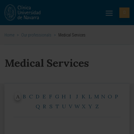
Home
>
Our professionals
>
Medical Services
Medical Services
A
B
C
D
E
F
G
H
I
J
K
L
M
N
O
P
Q
R
S
T
U
V
W
X
Y
Z