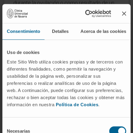
durante la ovulación o como resultado de un
quiste ovárico o un trauma, lo que puede
causar dolor abdominal agudo y, en casos
graves, hemorragia interna.
Consentimiento
Detalles
Acerca de las cookies
La evaluación de la túnica albugínea puede
realizarse mediante diversas técnicas de
Uso de cookies
imagen, como la ecografía, la tomografía
Este Sitio Web utiliza cookies propias y de terceros con
computarizada o la resonancia magnética, que
diferentes finalidades, como permitir la navegación y
pueden visualizar la anatomía de la túnica
usabilidad de la página web, personalizar sus
albugínea y detectar la presencia de placas,
preferencias o realizar analíticas de uso de la página
lesiones o anomalías.
web. A continuación, puede configurar sus preferencias,
rechazar o bien aceptar todas las cookies y obtener más
© Clínica Universidad de Navarra 2023
información en nuestra
Política de Cookies
.
Selección
Necesarias
de