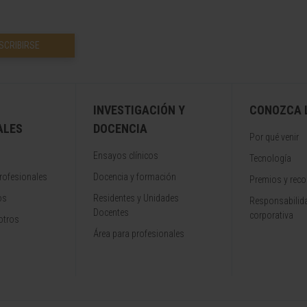
SCRIBIRSE
INVESTIGACIÓN Y
CONOZCA L
ALES
DOCENCIA
Por qué venir
Ensayos clínicos
Tecnología
rofesionales
Docencia y formación
Premios y rec
os
Residentes y Unidades
Responsabilida
Docentes
corporativa
otros
Área para profesionales