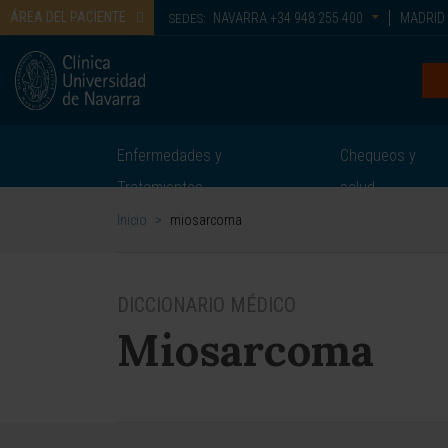
ÁREA DEL PACIENTE
NAVARRA
+34 948 255 400
MADRID
SEDES:
Enfermedades y
Chequeos y
Tratamientos
salud
Inicio
>
miosarcoma
DICCIONARIO MÉDICO
Miosarcoma