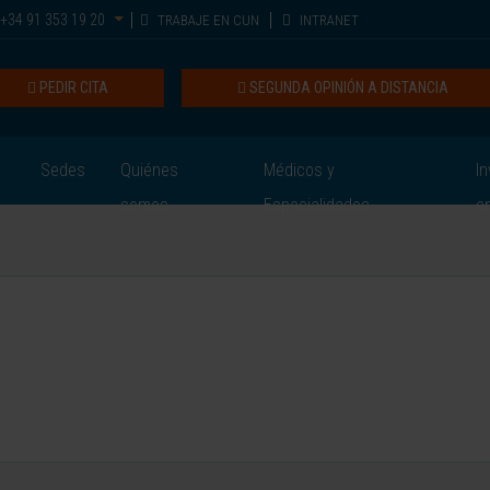
+34 91 353 19 20
TRABAJE EN CUN
INTRANET
PEDIR CITA
SEGUNDA OPINIÓN A DISTANCIA
Sedes
Quiénes
Médicos y
In
somos
Especialidades
e