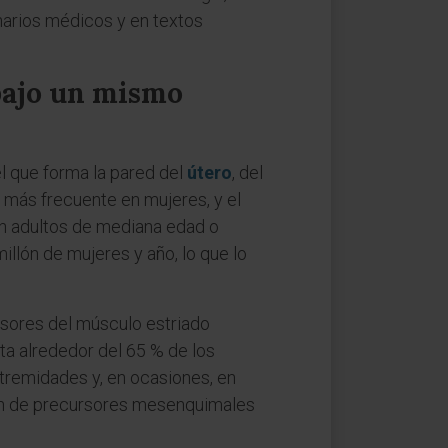
onarios médicos y en textos
bajo un mismo
 el que forma la pared del
útero
, del
n más frecuente en mujeres, y el
en adultos de mediana edad o
llón de mujeres y año, lo que lo
ursores del músculo estriado
ta alrededor del 65 % de los
xtremidades y, en ocasiones, en
van de precursores mesenquimales