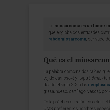
Un
miosarcoma es un tumor ma
que engloba dos entidades disti
rabdomiosarcoma
, derivado d
Qué es el miosarco
La palabra combina dos raíces grieg
tejido carnoso») y -ωμα (
-ōma
, «tu
desde el siglo XIX a las
neoplasias
grasa, hueso, cartílago, vasos), por
En la práctica oncológica actual el
OMS prefieren los nombres específ