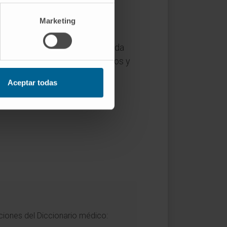
Marketing
 rabdomiosarcoma), porque cada
rece sobre todo en diccionarios y
Aceptar todas
ciones del Diccionario médico: