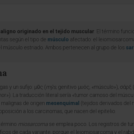
ligno originado en el tejido muscular
. El término fun
ntas según el tipo de
músculo
afectado: el leiomiosarcoma,
el músculo estriado. Ambos pertenecen al grupo de los
sa
ma
as y un sufijo: μῦς (
mŷs
, genitivo μυός, «músculo»), σάρξ 
mor»). La traducción literal sería «tumor carnoso del mús
malignas de origen
mesenquimal
(tejidos derivados del
 oposición a los carcinomas, que nacen del epitelio.
 término
miosarcoma
se emplea poco. Los registros de tum
icos de cada variante, porque el leiomiosarcoma y el rab