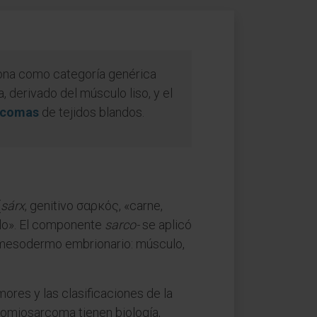
ciona como categoría genérica
 derivado del músculo liso, y el
rcomas
de tejidos blandos.
(
sárx
, genitivo σαρκός, «carne,
culo». El componente
sarco-
se aplicó
 mesodermo embrionario: músculo,
ores y las clasificaciones de la
domiosarcoma tienen biología,