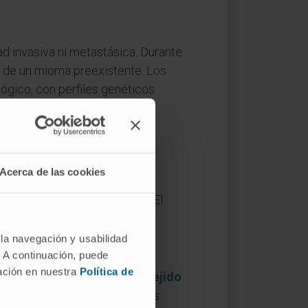
d invasiva ni metastásica. Durante
a de un mioma preexistente. Los
lógico, con perfiles genéticos
Acerca de las cookies
«tumor carnoso del músculo». El
uimales.
 la navegación y usabilidad
. A continuación, puede
mación en nuestra
Política de
mal (músculo, grasa, hueso,
tejido
anto, un subgrupo dentro de los