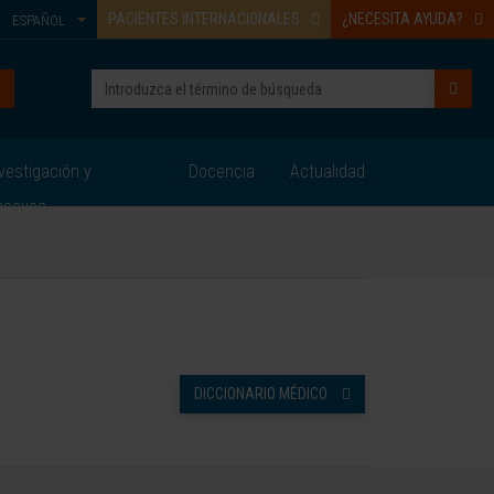
PACIENTES INTERNACIONALES
¿NECESITA AYUDA?
ESPAÑOL
vestigación y
Docencia
Actualidad
nsayos
DICCIONARIO MÉDICO