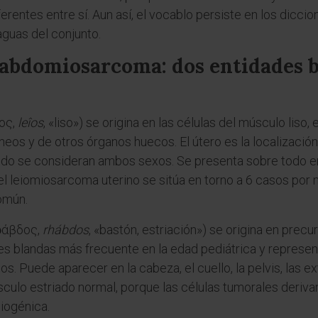
rentes entre sí. Aun así, el vocablo persiste en los dicci
uas del conjunto.
abdomiosarcoma: dos entidades 
ῖος,
leîos
, «liso») se origina en las células del músculo liso,
neos y de otros órganos huecos. El útero es la localizació
ando se consideran ambos sexos. Se presenta sobre todo 
 leiomiosarcoma uterino se sitúa en torno a 6 casos por mi
omún.
 ῥάβδος,
rhábdos
, «bastón, estriación») se origina en prec
es blandas más frecuente en la edad pediátrica y represen
s. Puede aparecer en la cabeza, el cuello, la pelvis, las e
sculo estriado normal, porque las células tumorales deri
iogénica.