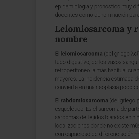
epidemiología y pronóstico muy dife
docentes como denominación parag
Leiomiosarcoma y r
nombre
El
leiomiosarcoma
(del griego λε
tubo digestivo, de los vasos sanguí
retroperitoneo la más habitual cu
mayores. La incidencia estimada del
convierte en una neoplasia poco c
El
rabdomiosarcoma
(del griego
esquelético. Es el sarcoma de part
sarcomas de tejidos blandos en niño
localizaciones donde no existe mú
con capacidad de diferenciación m