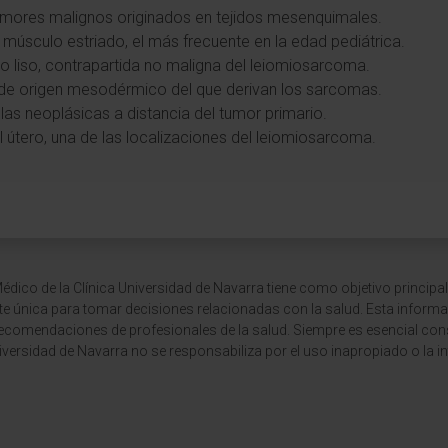
tumores malignos originados en tejidos mesenquimales.
 músculo estriado, el más frecuente en la edad pediátrica.
o liso, contrapartida no maligna del leiomiosarcoma.
o de origen mesodérmico del que derivan los sarcomas.
las neoplásicas a distancia del tumor primario.
el útero, una de las localizaciones del leiomiosarcoma.
dico de la Clínica Universidad de Navarra tiene como objetivo principal
te única para tomar decisiones relacionadas con la salud. Esta informa
recomendaciones de profesionales de la salud. Siempre es esencial consu
versidad de Navarra no se responsabiliza por el uso inapropiado o la in