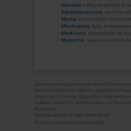
Sarcoma
: categoría general de 
Rabdomiosarcoma
: sarcoma del
Mioma
: tumor benigno del múscul
Mesénquima
: tejido embrionari
Metástasis
: diseminación de célu
Miometrio
: capa muscular lisa d
La información proporcionada en este Diccionario Mé
términos médicos y no debe ser utilizada como fuen
ningún caso el consejo, diagnóstico, tratamiento o 
cualquier condición o síntoma médico. La Clínica Uni
diccionario.
Infografías realizadas con https://BioRender.com
© Clínica Universidad de Navarra 2026