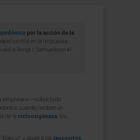
aquidónico
por la acción de la
pel central en la respuesta
 valió a Bengt I. Samuelsson el
ma inmunitario —sobre todo
quidónico cuando reciben un
ía de la
ciclooxigenasa
, los
, "blanco", y alude a los
leucocitos
,