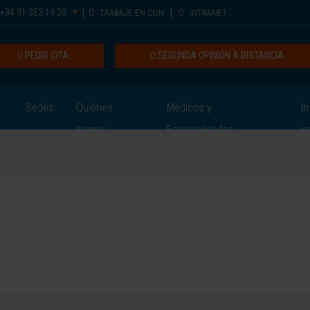
+34 91 353 19 20
TRABAJE EN CUN
INTRANET
PEDIR CITA
SEGUNDA OPINIÓN A DISTANCIA
Sedes
Quiénes
Médicos y
In
somos
Especialidades
e