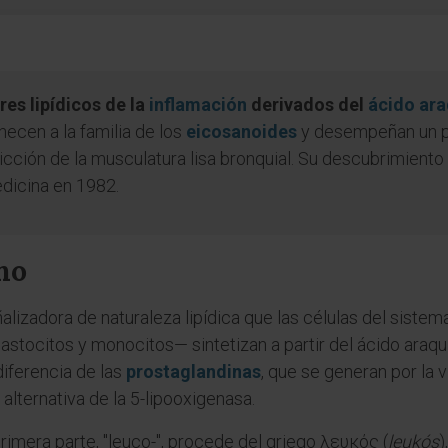
es lipídicos de la
inflamación
derivados del
ácido ar
necen a la familia de los
eicosanoides
y desempeñan un pa
stricción de la musculatura lisa bronquial. Su descubrimiento
dicina en 1982.
no
alizadora de naturaleza lipídica que las células del siste
, mastocitos y monocitos— sintetizan a partir del ácido ara
diferencia de las
prostaglandinas
, que se generan por la v
alternativa de la 5-lipooxigenasa.
primera parte, "leuco-", procede del griego λευκός (
leukós
)