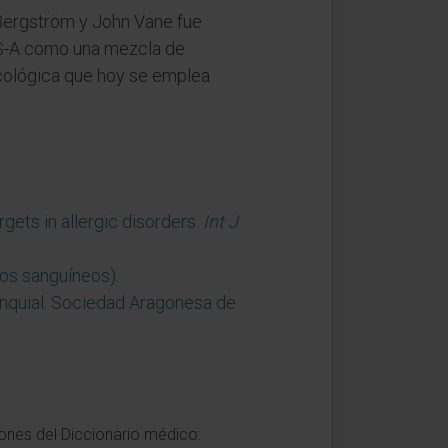
 Bergström y John Vane fue
SRS-A como una mezcla de
acológica que hoy se emplea
rgets in allergic disorders.
Int J
los sanguíneos)
.
onquial. Sociedad Aragonesa de
iones del Diccionario médico: