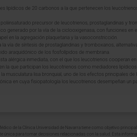
es lipídicos de 20 carbonos a la que pertenecen los leucotrienos
 poliinsaturado precursor de leucotrienos, prostaglandinas y t
ico generado por la vía de la ciclooxigenasa, con funciones en el
pel en la agregación plaquetaria y la vasoconstricción.
a la vía de síntesis de prostaglandinas y tromboxanos, alternativ
ácido araquidónico de los fosfolípidos de membrana.
esta alérgica inmediata, con el que los leucotrienos cooperan 
 en la que participan los leucotrienos como mediadores lipídicos
 la musculatura lisa bronquial, uno de los efectos principales de l
rónica en cuya fisiopatología los leucotrienos desempeñan un pa
dico de la Clínica Universidad de Navarra tiene como objetivo principal
te única para tomar decisiones relacionadas con la salud. Esta informa