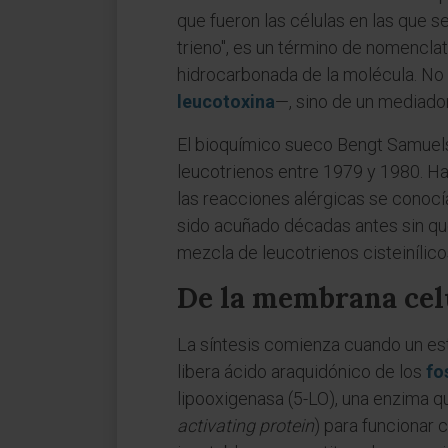
que fueron las células en las que s
trieno", es un término de nomencla
hidrocarbonada de la molécula. No 
leucotoxina
—, sino de un mediad
El bioquímico sueco Bengt Samuelsso
leucotrienos entre 1979 y 1980. Ha
las reacciones alérgicas se conocí
sido acuñado décadas antes sin qu
mezcla de leucotrienos cisteinílico
De la membrana celul
La síntesis comienza cuando un est
libera ácido araquidónico de los
fo
lipooxigenasa (5-LO), una enzima q
activating protein
) para funcionar 