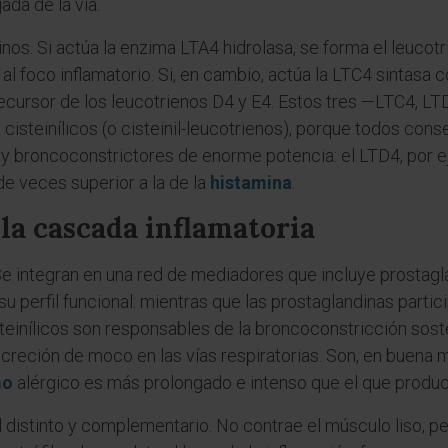
ada de la vía.
nos. Si actúa la enzima LTA4 hidrolasa, se forma el leucot
 al foco inflamatorio. Si, en cambio, actúa la LTC4 sintasa 
recursor de los leucotrienos D4 y E4. Estos tres —LTC4, 
isteinílicos (o cisteinil-leucotrienos), porque todos cons
 y broncoconstrictores de enorme potencia: el LTD4, por ej
de veces superior a la de la
histamina
.
 la cascada inflamatoria
Se integran en una red de mediadores que incluye prostagl
su perfil funcional: mientras que las prostaglandinas partic
steinílicos son responsables de la broncoconstricción sost
ecreción de moco en las vías respiratorias. Son, en buena
mo
alérgico es más prolongado e intenso que el que produce
el distinto y complementario. No contrae el músculo liso, 