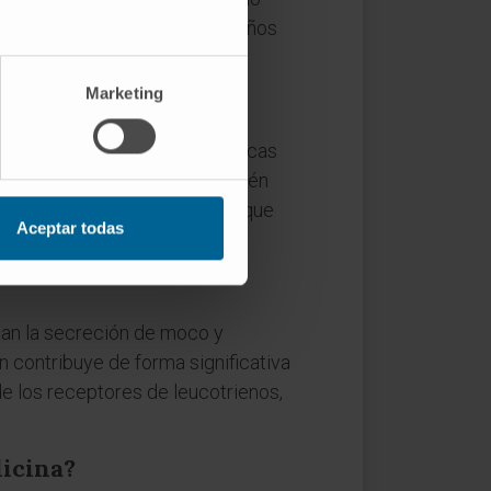
 y su grupo a finales de los años
Marketing
o se generan por vías enzimáticas
 Sus estructuras químicas también
 sus funciones biológicas, aunque
Aceptar todas
lan la secreción de moco y
ón contribuye de forma significativa
de los receptores de leucotrienos,
dicina?