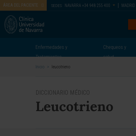
ÁREA DEL PACIENTE
NAVARRA
+34 948 255 400
MADRID
SEDES:
Enfermedades y
Chequeos y
Tratamientos
salud
Inicio
>
leucotrieno
DICCIONARIO MÉDICO
Leucotrieno