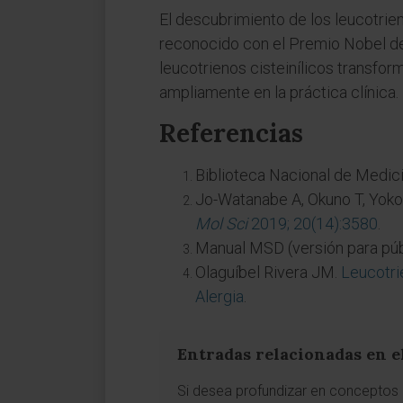
El descubrimiento de los leucotri
reconocido con el Premio Nobel de
leucotrienos cisteinílicos transfo
ampliamente en la práctica clínica.
Referencias
Biblioteca Nacional de Medic
Jo-Watanabe A, Okuno T, Yok
Mol Sci
2019; 20(14):3580
.
Manual MSD (versión para púb
Olaguíbel Rivera JM.
Leucotri
Alergia
.
Entradas relacionadas en e
Si desea profundizar en conceptos a