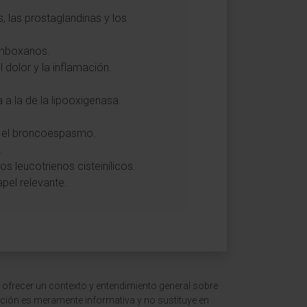
, las prostaglandinas y los
romboxanos.
 dolor y la inflamación.
a a la de la lipooxigenasa.
en el broncoespasmo.
.
os leucotrienos cisteinílicos.
pel relevante.
 ofrecer un contexto y entendimiento general sobre
ción es meramente informativa y no sustituye en