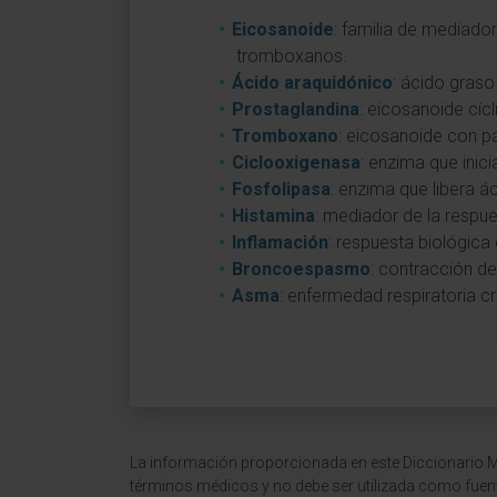
Eicosanoide
: familia de mediador
tromboxanos.
Ácido araquidónico
: ácido graso
Prostaglandina
: eicosanoide cícl
Tromboxano
: eicosanoide con pa
Ciclooxigenasa
: enzima que inici
Fosfolipasa
: enzima que libera 
Histamina
: mediador de la respu
Inflamación
: respuesta biológica
Broncoespasmo
: contracción de
Asma
: enfermedad respiratoria c
La información proporcionada en este Diccionario Mé
términos médicos y no debe ser utilizada como fuen