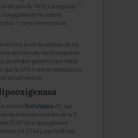
e la década de 1970. La segunda, "-
es conjugados en la cadena
ucocitos —como ocurre con la
uctura y la vía de síntesis de los
enta del músculo liso bronquial en
-A), un nombre genérico que había
 que la SRS-A era en realidad una
acos antiasmáticos.
-lipooxigenasa
a la enzima
fosfolipasa
A2, que
bre es entonces sustrato de la 5-
mada FLAP (
five-lipoxygenase
ucotrieno A4 (LTA4), una molécula