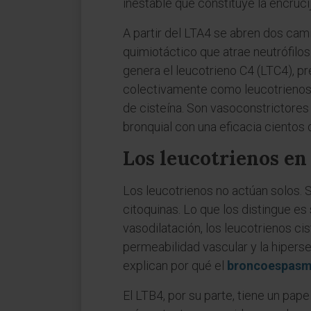
inestable que constituye la encrucij
A partir del LTA4 se abren dos cami
quimiotáctico que atrae neutrófilos
genera el leucotrieno C4 (LTC4), p
colectivamente como leucotrienos c
de cisteína. Son vasoconstrictores
bronquial con una eficacia cientos 
Los leucotrienos en
Los leucotrienos no actúan solos. 
citoquinas. Lo que los distingue es 
vasodilatación, los leucotrienos ci
permeabilidad vascular y la hipers
explican por qué el
broncoespas
El LTB4, por su parte, tiene un pap