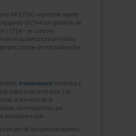
rieno B4 (LTB4), un potente agente
conjugando el LTA4 con glutatión, se
LTD4 y LTE4— se conocen
ervan en su estructura un residuo
emplo, contrae la musculatura lisa
andinas,
tromboxanos
, histamina y
ipan sobre todo en el dolor y la
enida, el aumento de la
 medida, los mediadores que
 la histamina sola.
pero es uno de los quimioatrayentes