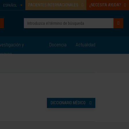
PACIENTES INTERNACIONALES
¿NECESITA AYUDA?
ESPAÑOL
vestigación y
Docencia
Actualidad
nsayos
DICCIONARIO MÉDICO