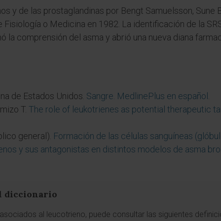
enos y de las prostaglandinas por Bengt Samuelsson, Sune
 Fisiología o Medicina en 1982. La identificación de la 
rmó la comprensión del asma y abrió una nueva diana farm
ina de Estados Unidos.
Sangre. MedlinePlus en español
.
omizo T.
The role of leukotrienes as potential therapeutic ta
lico general).
Formación de las células sanguíneas (glóbu
enos y sus antagonistas en distintos modelos de asma br
l diccionario
sociados al leucotrieno, puede consultar las siguientes definic