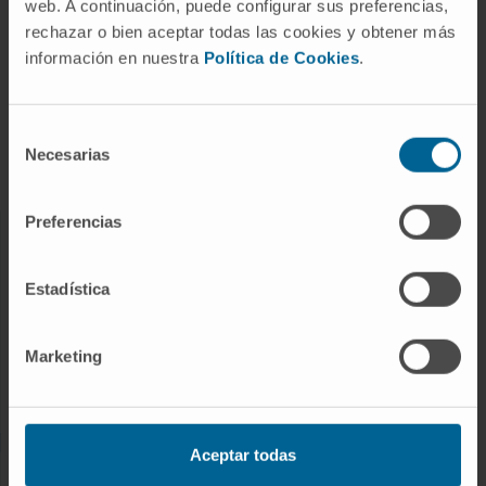
web. A continuación, puede configurar sus preferencias,
rechazar o bien aceptar todas las cookies y obtener más
Enfermedades
información en nuestra
Política de Cookies
.
Pruebas diagnósticas
Tratamientos
Selección
Cuidados en casa
Necesarias
de
Chequeos y salud
consentimiento
Preferencias
NUESTROS PROFESIONALES
Estadística
Cancer Center
Conozca a los profesionales
Marketing
Servicios médicos
Trabaje con nosotros
Aceptar todas
INVESTIGACIÓN Y DOCENCIA