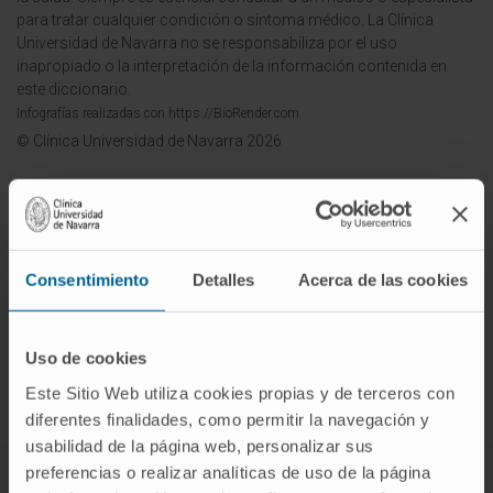
para tratar cualquier condición o síntoma médico. La Clínica
Universidad de Navarra no se responsabiliza por el uso
inapropiado o la interpretación de la información contenida en
este diccionario.
Infografías realizadas con https://BioRender.com
© Clínica Universidad de Navarra 2026
Consentimiento
Detalles
Acerca de las cookies
¡Únete a nuestra comunidad!
SUSCRIBIRSE
Uso de cookies
Este Sitio Web utiliza cookies propias y de terceros con
Síguenos
diferentes finalidades, como permitir la navegación y
usabilidad de la página web, personalizar sus
preferencias o realizar analíticas de uso de la página
ENFERMEDADES Y TRATAMIENTOS