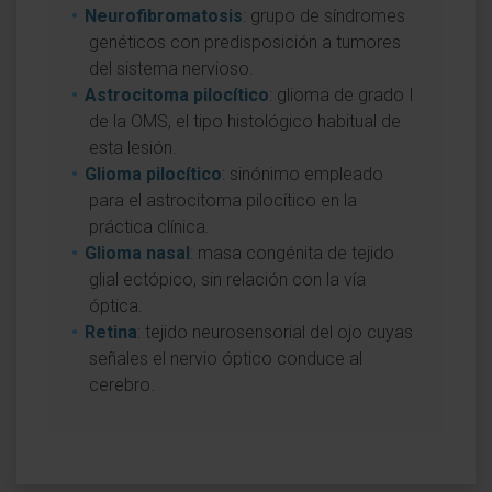
Neurofibromatosis
: grupo de síndromes
genéticos con predisposición a tumores
del sistema nervioso.
Astrocitoma pilocítico
: glioma de grado I
de la OMS, el tipo histológico habitual de
esta lesión.
Glioma pilocítico
: sinónimo empleado
para el astrocitoma pilocítico en la
práctica clínica.
Glioma nasal
: masa congénita de tejido
glial ectópico, sin relación con la vía
óptica.
Retina
: tejido neurosensorial del ojo cuyas
señales el nervio óptico conduce al
cerebro.