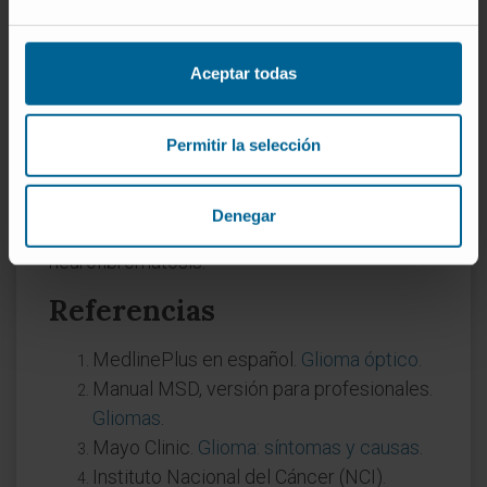
¿El glioma nasal es un tipo de
glioma del nervio óptico?
Aceptar todas
No. Son entidades completamente distintas.
El glioma nasal no es siquiera un tumor, sino
una malformación congénita formada por
Permitir la selección
tejido glial desplazado a la región nasal
durante el desarrollo embrionario. No tiene
Denegar
relación con la vía óptica ni con la
neurofibromatosis.
Referencias
MedlinePlus en español.
Glioma óptico
.
Manual MSD, versión para profesionales.
Gliomas
.
Mayo Clinic.
Glioma: síntomas y causas
.
Instituto Nacional del Cáncer (NCI).