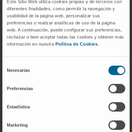
Este Sitio Web utiliza cookies propias y de terceros con
¿Afecta solo a niños?
diferentes finalidades, como permitir la navegación y
usabilidad de la página web, personalizar sus
La forma habitual (el astrocitoma pilocítico)
preferencias o realizar analíticas de uso de la página
es un tumor infantil, con la mayoría de los
web. A continuación, puede configurar sus preferencias,
casos antes de los 7 años. Existe una forma
rechazar o bien aceptar todas las cookies y obtener más
de glioma de alto grado del nervio óptico en
información en nuestra
Política de Cookies
.
adultos, pero es rara y tiene características
muy diferentes.
Selección
Necesarias
¿Tiene relación con la
de
neurofibromatosis?
consentimiento
Preferencias
Sí, y muy estrecha. Entre el 15 % y el 20 % de
los niños con neurofibromatosis tipo 1
Estadística
desarrollan un glioma de la vía óptica. Es una
de las manifestaciones más reconocidas de
ese síndrome genético.
Marketing