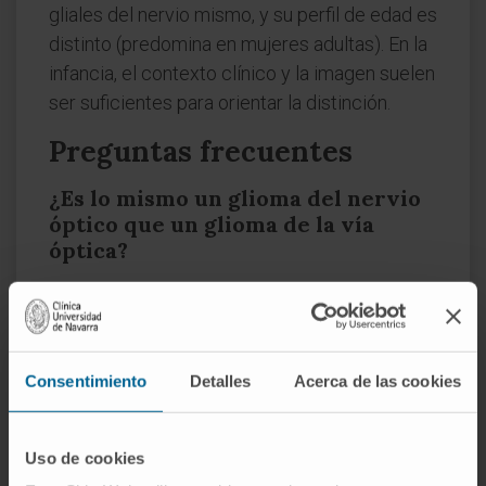
gliales del nervio mismo, y su perfil de edad es
distinto (predomina en mujeres adultas). En la
infancia, el contexto clínico y la imagen suelen
ser suficientes para orientar la distinción.
Preguntas frecuentes
¿Es lo mismo un glioma del nervio
óptico que un glioma de la vía
óptica?
El concepto es el mismo, pero el segundo es
más amplio. "Glioma del nervio óptico" suele
referirse al tumor localizado en el nervio,
Consentimiento
Detalles
Acerca de las cookies
antes de llegar al quiasma. "Glioma de la vía
óptica" incluye también las lesiones que
afectan al quiasma, las cintillas ópticas o el
Uso de cookies
hipotálamo.