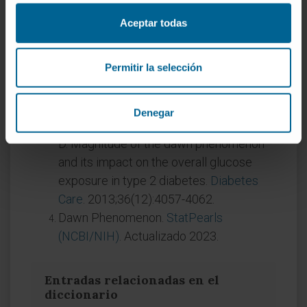
Rendell M, Margolis S, Kowarski A. The
Aceptar todas
dawn phenomenon, an early morning
glucose rise.
Diabetes Care
.
Permitir la selección
1981;4(6):579-585.
Mayo Clinic.
El fenómeno del amanecer:
¿qué puede hacer?
.
Denegar
Monnier L, Colette C, Dejager S, Owens
D. Magnitude of the dawn phenomenon
and its impact on the overall glucose
exposure in type 2 diabetes.
Diabetes
Care
. 2013;36(12):4057-4062.
Dawn Phenomenon.
StatPearls
(NCBI/NIH)
. Actualizado 2023.
Entradas relacionadas en el
diccionario