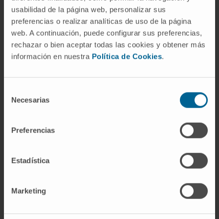
usabilidad de la página web, personalizar sus
insulina. El resultado neto es que la glucemia
preferencias o realizar analíticas de uso de la página
apenas varía. Solo en la diabetes, donde esa
web. A continuación, puede configurar sus preferencias,
compensación falla, el fenómeno se traduce
rechazar o bien aceptar todas las cookies y obtener más
en hiperglucemia clínicamente relevante.
información en nuestra
Política de Cookies
.
¿Por qué se llama «del alba»?
Selección
Porque la elevación de la glucemia coincide
Necesarias
de
con las horas del amanecer (dawn en inglés).
consentimiento
Schmidt eligió el nombre para subrayar que la
Preferencias
hiperglucemia no era una consecuencia de la
cena o de la medicación nocturna, sino un
fenómeno endógeno vinculado al reloj
Estadística
biológico.
Referencias
Marketing
Schmidt MI, Hadji-Georgopoulos A,