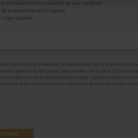
dica erróneamente la presencia de una condición.
de la estructura de los tejidos.
origen epitelial.
dico de la Clínica Universidad de Navarra tiene como objetivo principal
te única para tomar decisiones relacionadas con la salud. Esta informa
recomendaciones de profesionales de la salud. Siempre es esencial consu
versidad de Navarra no se responsabiliza por el uso inapropiado o la in
SCRIBIRSE