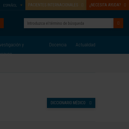
PACIENTES INTERNACIONALES
¿NECESITA AYUDA?
ESPAÑOL
vestigación y
Docencia
Actualidad
nsayos
DICCIONARIO MÉDICO