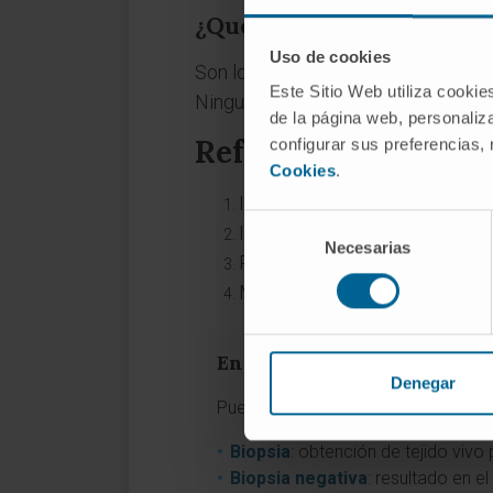
¿Qué relación tiene con 
Uso de cookies
Son los dos resultados posibles de 
Este Sitio Web utiliza cookie
Ninguno de los dos términos es sin
de la página web, personaliza
Referencias
configurar sus preferencias,
Cookies
.
Instituto Nacional del Cáncer 
Selección
Instituto Nacional del Cáncer 
Necesarias
de
Real Academia Española.
Posi
consentimiento
MedlinePlus.
Biopsia
. Temas d
Entradas relacionadas en e
Denegar
Puede ampliar estos conceptos co
Biopsia
: obtención de tejido vivo
Biopsia negativa
: resultado en e