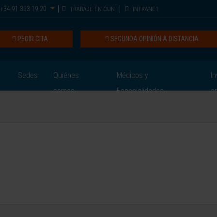
+34 91 353 19 20
TRABAJE EN CUN
INTRANET
PEDIR CITA
SEGUNDA OPINIÓN A DISTANCIA
Sedes
Quiénes
Médicos y
In
somos
Especialidades
e
a