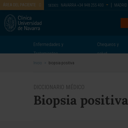
ÁREA DEL PACIENTE
NAVARRA
+34 948 255 400
MADRID
SEDES:
Enfermedades y
Chequeos y
Tratamientos
salud
Inicio
>
biopsia positiva
DICCIONARIO MÉDICO
Biopsia positiv