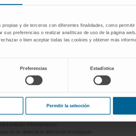
la biopsia negativa?
un estudio histológico: la
biopsia negativa
no encuentra la
s propias y de terceros con diferentes finalidades, como permitir
ónimo de «bueno» o «malo» en sentido coloquial.
r sus preferencias o realizar analíticas de uso de la página web
 rechazar o bien aceptar todas las cookies y obtener más infor
(NCI).
Resultado positivo de una prueba
. Diccionario de cá
(NCI).
Resultado positivo falso de una prueba
. Diccionario 
Preferencias
Estadística
tivo
. Diccionario de la lengua española.
e salud.
l diccionario
Permitir la selección
nsultando:
 para estudio microscópico.
l que no se detecta la alteración investigada.