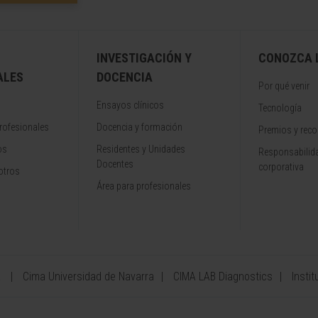
INVESTIGACIÓN Y
CONOZCA L
ALES
DOCENCIA
Por qué venir
Ensayos clínicos
Tecnología
rofesionales
Docencia y formación
Premios y rec
os
Residentes y Unidades
Responsabilida
Docentes
corporativa
otros
Área para profesionales
a
Cima Universidad de Navarra
CIMA LAB Diagnostics
Instit