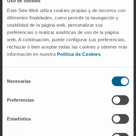
Uso de cookies
identificó en 1905 la bacteria responsable de
la fiebre de la Oroya en los eritrocitos de
Este Sitio Web utiliza cookies propias y de terceros con
diferentes finalidades, como permitir la navegación y
pacientes afectados. Su publicación de 1909
usabilidad de la página web, personalizar sus
sentó las bases para la denominación del
preferencias o realizar analíticas de uso de la página
género.
web. A continuación, puede configurar sus preferencias,
¿Es lo mismo Bartonella que
rechazar o bien aceptar todas las cookies y obtener más
Rochalimaea?
información en nuestra
Política de Cookies
.
Ya no.
Rochalimaea
fue un género
Selección
independiente hasta 1993, cuando los análisis
Necesarias
de
de secuenciación del gen 16S del ARN
consentimiento
ribosomal demostraron que las especies de
Preferencias
Rochalimaea
estaban filogenéticamente más
próximas a
B. bacilliformis
de lo que se
pensaba. La reclasificación incorporó
Estadística
Rochalimaea quintana
y
R. henselae
al
género
Bartonella
, donde permanecen con