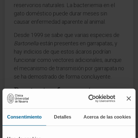
reservorios naturales. La bacteriemia en el
gato doméstico puede durar meses sin
causar enfermedad aparente al animal.
Desde 1999 se sabe que varias especies de
Bartonella
están presentes en garrapatas, y
hay indicios de que estos ácaros podrían
funcionar como vectores adicionales, aunque
el mecanismo de transmisión por garrapata no
se ha demostrado de forma concluyente.
Preguntas frecuentes
¿Por qué el género se llama
Bartonella?
Consentimiento
Detalles
Acerca de las cookies
Por Alberto Barton Thompson (1871-1950),
médico peruano nacido en Argentina que