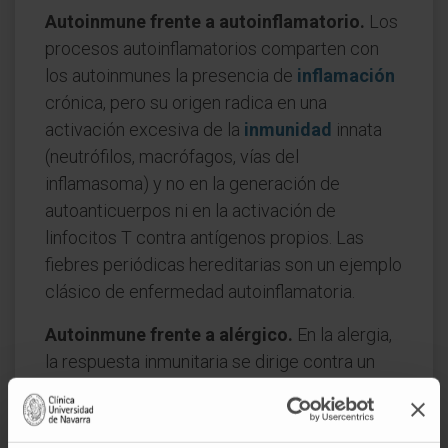
Autoinmune frente a autoinflamatorio.
Los
procesos autoinflamatorios comparten con
los autoinmunes la presencia de
inflamación
crónica, pero su origen radica en una
activación excesiva de la
inmunidad
innata
(neutrófilos, macrófagos, vías del
inflamasoma) y no en la generación de
autoanticuerpos ni en la activación de
linfocitos T contra antígenos propios. Las
fiebres periódicas hereditarias son un ejemplo
clásico de enfermedad autoinflamatoria.
Autoinmune frente a alérgico.
En la alergia,
la respuesta inmunitaria se dirige contra un
antígeno externo inocuo (polen, ácaros,
alimentos) y el mecanismo predominante es
la
hipersensibilidad
de tipo I mediada por