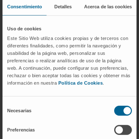
IgE. No hay agresión contra lo propio en
Consentimiento
Detalles
Acerca de las cookies
sentido estricto, aunque la inflamación
resultante puede dañar los tejidos del
Uso de cookies
paciente.
Este Sitio Web utiliza cookies propias y de terceros con
Preguntas frecuentes
diferentes finalidades, como permitir la navegación y
usabilidad de la página web, personalizar sus
¿De dónde viene la palabra
preferencias o realizar analíticas de uso de la página
autoinmune?
web. A continuación, puede configurar sus preferencias,
rechazar o bien aceptar todas las cookies y obtener más
Del griego αὐτός (
autós
, 'uno mismo') y del
información en nuestra
Política de Cookies
.
latín
immunis
, 'libre de carga'. Literalmente,
designa una inmunidad dirigida contra el
propio organismo. El concepto empezó a
Selección
Necesarias
de
tomar forma a principios del siglo XX, cuando
consentimiento
Paul Ehrlich postuló que el cuerpo evita
atacarse a sí mismo, un fenómeno al que
Preferencias
llamó
horror autotoxicus
.