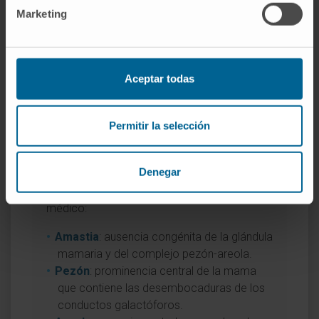
MedlinePlus Genetics
.
Marketing
National Organization for Rare Disorders.
Poland Syndrome
.
Children's Health (Dallas).
Athelia
.
Aceptar todas
Entradas relacionadas en el
diccionario
Permitir la selección
Si desea profundizar en conceptos
asociados a la atelia, puede consultar las
Denegar
siguientes definiciones del Diccionario
médico:
Amastia
: ausencia congénita de la glándula
mamaria y del complejo pezón-areola.
Pezón
: prominencia central de la mama
que contiene las desembocaduras de los
conductos galactóforos.