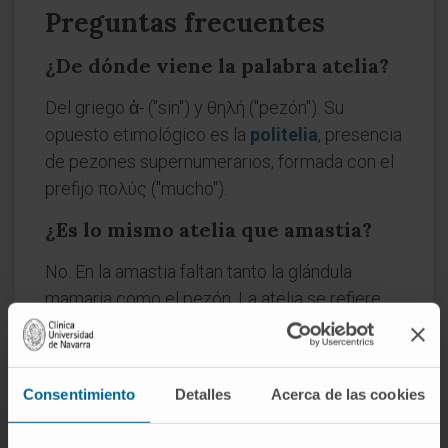
Preguntas frecuentes
¿De dónde viene la palabra atelia?
Del griego ἀ- ("sin") y θηλή ("pezón"). Su
opuesto etimológico es la
politelia
, presencia
de pezones supernumerarios, formada con el
prefijo πολύς ("mucho").
¿Es lo mismo atelia que amastia?
No. En la amastia faltan tanto la glándula
mamaria como el pezón. La atelia se refiere
solo a la ausencia del complejo pezón-areola;
la glándula subyacente puede estar presente.
En la práctica, la distinción se confirma
Consentimiento
Detalles
Acerca de las cookies
mediante pruebas de imagen.
¿La atelia siempre se asocia a un