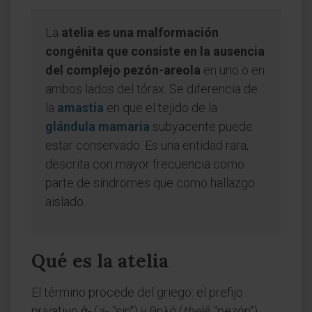
La
atelia es una malformación
congénita que consiste en la ausencia
del complejo pezón-areola
en uno o en
ambos lados del tórax. Se diferencia de
la
amastia
en que el tejido de la
glándula mamaria
subyacente puede
estar conservado. Es una entidad rara,
descrita con mayor frecuencia como
parte de síndromes que como hallazgo
aislado.
Qué es la atelia
El término procede del griego: el prefijo
privativo ἀ- (
a-
, "sin") y θηλή (
thelē
, "pezón").