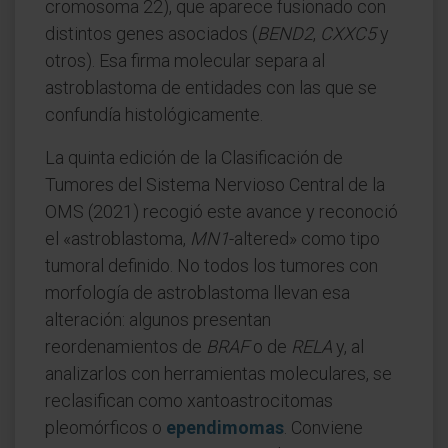
cromosoma 22), que aparece fusionado con
distintos genes asociados (
BEND2
,
CXXC5
y
otros). Esa firma molecular separa al
astroblastoma de entidades con las que se
confundía histológicamente.
La quinta edición de la Clasificación de
Tumores del Sistema Nervioso Central de la
OMS (2021) recogió este avance y reconoció
el «astroblastoma,
MN1
-altered» como tipo
tumoral definido. No todos los tumores con
morfología de astroblastoma llevan esa
alteración: algunos presentan
reordenamientos de
BRAF
o de
RELA
y, al
analizarlos con herramientas moleculares, se
reclasifican como xantoastrocitomas
pleomórficos o
ependimomas
. Conviene