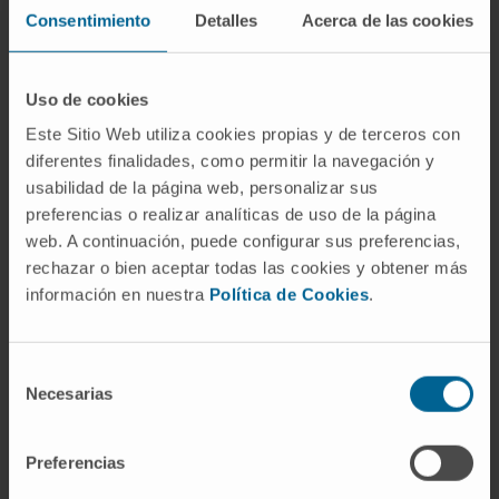
astroblastoma?
Consentimiento
Detalles
Acerca de las cookies
Del griego ἄστρον (
ástron
, «estrella»), por la
forma estrellada del astrocito, y βλάστωμα
Uso de cookies
(
blástōma
, «tumor de células inmaduras»).
Este Sitio Web utiliza cookies propias y de terceros con
Bailey y Cushing lo acuñaron en 1926
diferentes finalidades, como permitir la navegación y
pensando que el tumor nacía del astroblasto,
usabilidad de la página web, personalizar sus
un precursor del astrocito. La investigación
preferencias o realizar analíticas de uso de la página
molecular posterior ha demostrado que esa
web. A continuación, puede configurar sus preferencias,
rechazar o bien aceptar todas las cookies y obtener más
hipótesis sobre el origen celular era inexacta,
información en nuestra
Política de Cookies
.
pero el nombre se ha conservado.
¿Es un tumor frecuente?
Selección
No. Representa menos del 1 % de los tumores
Necesarias
de
cerebrales pediátricos y entre el 0,45 % y el
consentimiento
2,8 % de todos los gliomas primarios.
Preferencias
Orphanet y el programa GARD del NIH lo