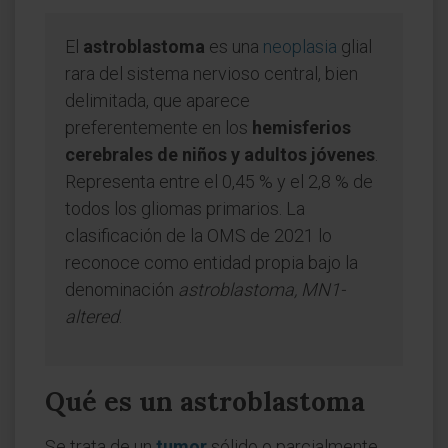
El
astroblastoma
es una
neoplasia
glial
rara del sistema nervioso central, bien
delimitada, que aparece
preferentemente en los
hemisferios
cerebrales de niños y adultos jóvenes
.
Representa entre el 0,45 % y el 2,8 % de
todos los gliomas primarios. La
clasificación de la OMS de 2021 lo
reconoce como entidad propia bajo la
denominación
astroblastoma, MN1-
altered
.
Qué es un astroblastoma
Se trata de un
tumor
sólido o parcialmente