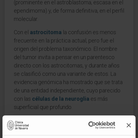
(prominente en el astroblastoma, escasa en el
ependimoma) y, de forma definitiva, en el perfil
molecular.
Con el
astrocitoma
la confusión es menos
frecuente en la práctica actual, pero fue el
origen del problema taxonómico. El nombre
del tumor invita a pensar en un parentesco
directo con los astrocitomas, y durante años
se clasificó como una variante de estos. La
evidencia genómica ha mostrado que se trata
de una entidad independiente, cuyo parecido
con las
células de la neuroglia
es más
superficial que profundo.
Preguntas frecuentes
¿De dónde viene la palabra