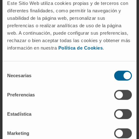
Este Sitio Web utiliza cookies propias y de terceros con
instrucciones posquirúrgicas, pero un
diferentes finalidades, como permitir la navegación y
paciente con un arousal excesivo por
usabilidad de la página web, personalizar sus
ansiedad intensa tampoco retendrá la
preferencias o realizar analíticas de uso de la página
información que se le proporcione.
web. A continuación, puede configurar sus preferencias,
rechazar o bien aceptar todas las cookies y obtener más
Preguntas frecuentes
información en nuestra
Política de Cookies
.
¿Existe una traducción exacta de
arousal al español?
Selección
Necesarias
de
No. Se han propuesto equivalentes como
consentimiento
"activación cortical", "nivel de alerta" o
Preferencias
"neuroexcitación", pero ninguno recoge todos
los matices del término inglés, que abarca
desde la fisiología del sueño hasta la
Estadística
psicología del rendimiento. Por eso la
literatura médica en español suele emplear
Marketing
directamente el anglicismo.