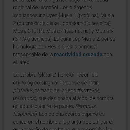
regional del español. Los alérgenos
implicados incluyen Mus a 1 (profilina), Mus a
2 (quitinasa de clase I con dominio heveína),
Mus a 3 (LTP), Mus a 4 (taumatina) y Mus a 5
(β-1,3-glucanasa). La quitinasa Mus a 2, por su
homología con Hev b 6, es la principal
responsable de la
reactividad cruzada
con
el látex.
La palabra "plátano" tiene un recorrido
etimológico singular. Procede del latín
platanus
, tomado del griego πλάτανος
(
plátanos
), que designaba al árbol de sombra
(el actual plátano de paseo,
Platanus
hispanica
). Los colonizadores españoles
aplicaron el nombre a la planta tropical por el
gran tamaño de sus hojas, que recordaba las