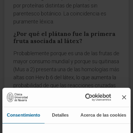
por proteínas distintas de plantas sin
parentesco botánico. La coincidencia es
puramente léxica.
¿Por qué el plátano fue la primera
fruta asociada al látex?
Probablemente porque es una de las frutas de
mayor consumo mundial y porque su quitinasa
(Mus a 2) presenta una de las homologías más
altas con Hev b 6 del látex, lo que aumenta la
probabilidad de que las reacciones cruzadas
sean clínicamente aparentes.
Referencias
Consentimiento
Detalles
Acerca de las cookies
Biblioteca Nacional de Medicina de
Estados Unidos.
Alergias al látex —