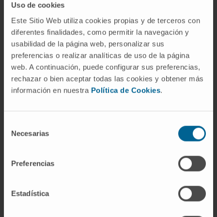
pacientes en hospitales. MedlinePlus,
Uso de cookies
enciclopedia médica en español
.
Este Sitio Web utiliza cookies propias y de terceros con
Zubeldia JM, Baeza ML, Chivato T,
diferentes finalidades, como permitir la navegación y
Jáuregui I, Senent CJ (eds.).
Alergia a
usabilidad de la página web, personalizar sus
preferencias o realizar analíticas de uso de la página
frutas y verduras. Capítulo 23,
El libro de
web. A continuación, puede configurar sus preferencias,
las enfermedades alérgicas
. Fundación
rechazar o bien aceptar todas las cookies y obtener más
BBVA / SEAIC
.
información en nuestra
Política de Cookies
.
Zubeldia JM, Baeza ML, Chivato T,
Jáuregui I, Senent CJ (eds.).
La alergia al
látex. Capítulo 35,
El libro de las
Selección
Necesarias
enfermedades alérgicas
. Fundación
de
consentimiento
BBVA / SEAIC
.
Anda M, Gómez B, Lasa E, Arroabarren E,
Preferencias
Garrido S, Echechipía S.
Alergia al látex:
manifestaciones clínicas en la población
Estadística
general y reactividad cruzada con
alimentos.
Anales del Sistema Sanitario