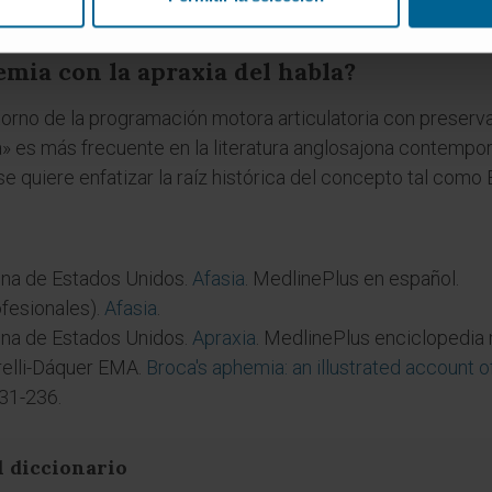
emia con la apraxia del habla?
rno de la programación motora articulatoria con preservac
» es más frecuente en la literatura anglosajona contempo
 quiere enfatizar la raíz histórica del concepto tal como 
ina de Estados Unidos.
Afasia
. MedlinePlus en español.
fesionales).
Afasia
.
ina de Estados Unidos.
Apraxia
. MedlinePlus enciclopedia
arelli-Dáquer EMA.
Broca's aphemia: an illustrated account of
231-236.
l diccionario