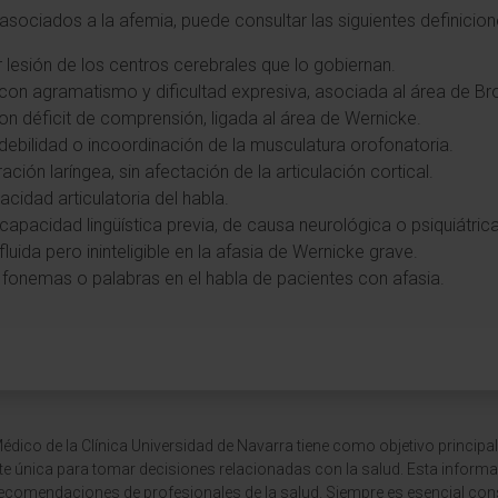
sociados a la afemia, puede consultar las siguientes definicion
or lesión de los centros cerebrales que lo gobiernan.
e con agramatismo y dificultad expresiva, asociada al área de Br
 con déficit de comprensión, ligada al área de Wernicke.
 debilidad o incoordinación de la musculatura orofonatoria.
ración laríngea, sin afectación de la articulación cortical.
cidad articulatoria del habla.
capacidad lingüística previa, de causa neurológica o psiquiátrica
luida pero ininteligible en la afasia de Wernicke grave.
e fonemas o palabras en el habla de pacientes con afasia.
dico de la Clínica Universidad de Navarra tiene como objetivo principal
te única para tomar decisiones relacionadas con la salud. Esta informa
recomendaciones de profesionales de la salud. Siempre es esencial consu