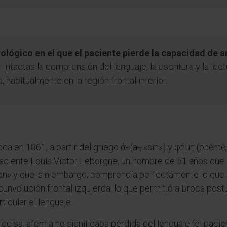
ológico en el que el paciente pierde la capacidad de a
 intactas la comprensión del lenguaje, la escritura y la lec
 habitualmente en la región frontal inferior.
a en 1861, a partir del griego ἀ- (a-, «sin») y φήμη (phēmē,
paciente Louis Victor Leborgne, un hombre de 51 años que
tan» y que, sin embargo, comprendía perfectamente lo que s
rcunvolución frontal izquierda, lo que permitió a Broca pos
icular el lenguaje.
recisa: afemia no significaba pérdida del lenguaje (el pacie