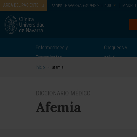
ÁREA DEL PACIENTE
NAVARRA
+34 948 255 400
MADRID
SEDES:
Enfermedades y
Chequeos y
Tratamientos
salud
Inicio
>
afemia
DICCIONARIO MÉDICO
Afemia