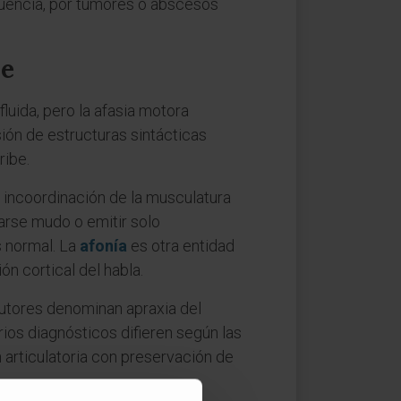
uencia, por tumores o abscesos
je
fluida, pero la afasia motora
ón de estructuras sintácticas
ribe.
 o incoordinación de la musculatura
darse mudo o emitir solo
s normal. La
afonía
es otra entidad
ón cortical del habla.
autores denominan apraxia del
rios diagnósticos difieren según las
 articulatoria con preservación de