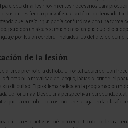
ad para coordinar los movimientos necesarios para producir
sustituir «afemia» por «afasia», un término derivado tam
ntando que la raíz φήμη podía confundirse con una forma d
ico, pero con un alcance mucho más amplio que el concepto
enguaje por lesión cerebral, incluidos los déficits de com
ación de la lesión
ibe al área premotora del lóbulo frontal izquierdo, con frec
la fuerza ni la movilidad de lengua, labios o laringe: el pac
os sin dificultad. El problema radica en la programación mo
nada de fonemas. Desde una perspectiva neuroconductual, 
atiz que ha contribuido a oscurecer su lugar en la clasific
a clínica es el ictus isquémico en el territorio de la arter