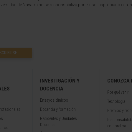
versidad de Navarra no se responsabiliza por el uso inapropiado o la in
SCRIBIRSE
INVESTIGACIÓN Y
CONOZCA L
ALES
DOCENCIA
Por qué venir
Ensayos clínicos
Tecnología
rofesionales
Docencia y formación
Premios y rec
os
Residentes y Unidades
Responsabilida
Docentes
corporativa
otros