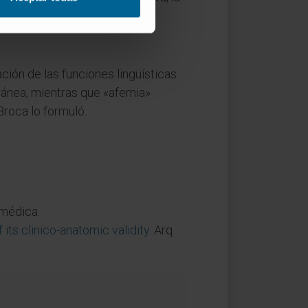
ión de las funciones lingüísticas.
ránea, mientras que «afemia»
Broca lo formuló.
 médica.
 its clinico-anatomic validity
. Arq