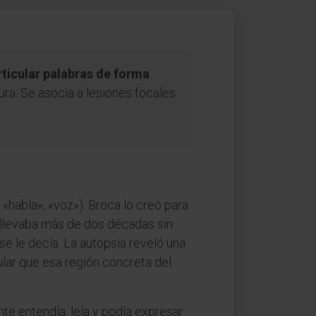
rticular palabras de forma
tura. Se asocia a lesiones focales
 «habla», «voz»). Broca lo creó para
 llevaba más de dos décadas sin
e le decía. La autopsia reveló una
tular que esa región concreta del
nte entendía, leía y podía expresar