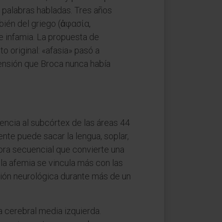
 palabras habladas. Tres años
bién del griego (ἀφασία,
e infamia. La propuesta de
 original: «afasia» pasó a
prensión que Broca nunca había
uencia al subcórtex de las áreas 44
iente puede sacar la lengua, soplar,
tora secuencial que convierte una
la afemia se vincula más con las
ación neurológica durante más de un
ia cerebral media izquierda.