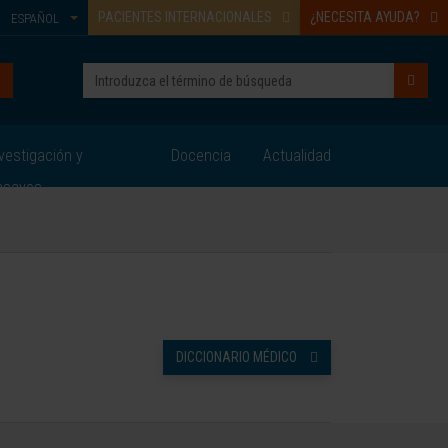
PACIENTES INTERNACIONALES
¿NECESITA AYUDA?
ESPAÑOL
vestigación y
Docencia
Actualidad
nsayos
DICCIONARIO MÉDICO