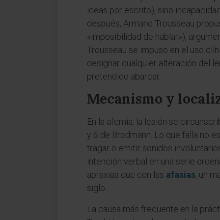
ideas por escrito), sino incapacid
después, Armand Trousseau propuso 
«imposibilidad de hablar»), argume
Trousseau se impuso en el uso clín
designar cualquier alteración del l
pretendido abarcar.
Mecanismo y localiz
En la afemia, la lesión se circunscr
y 6 de Brodmann. Lo que falla no es 
tragar o emitir sonidos involuntari
intención verbal en una serie orde
apraxias que con las
afasias
, un m
siglo.
La causa más frecuente en la práctic