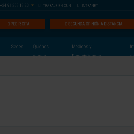
+34 91 353 19 20
TRABAJE EN CUN
INTRANET
PEDIR CITA
SEGUNDA OPINIÓN A DISTANCIA
Sedes
Quiénes
Médicos y
In
somos
Especialidades
e