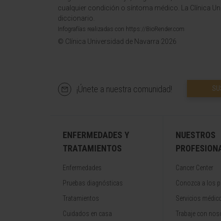
cualquier condición o síntoma médico. La Clínica Uni
diccionario.
Infografías realizadas con https://BioRender.com
© Clínica Universidad de Navarra 2026
¡Únete a nuestra comunidad!
SU
ENFERMEDADES Y
NUESTROS
TRATAMIENTOS
PROFESION
Enfermedades
Cancer Center
Pruebas diagnósticas
Conozca a los p
Tratamientos
Servicios médic
Cuidados en casa
Trabaje con nos