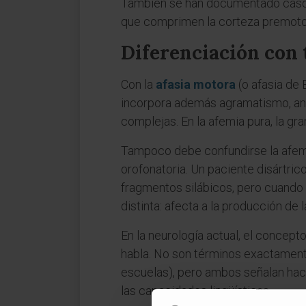
También se han documentado casos
que comprimen la corteza premotor
Diferenciación con 
Con la
afasia motora
(o afasia de 
incorpora además agramatismo, ano
complejas. En la afemia pura, la gr
Tampoco debe confundirse la afem
orofonatoria. Un paciente disártric
fragmentos silábicos, pero cuando 
distinta: afecta a la producción de 
En la neurología actual, el concep
habla. No son términos exactamente 
escuelas), pero ambos señalan hacia
las capacidades lingüísticas.