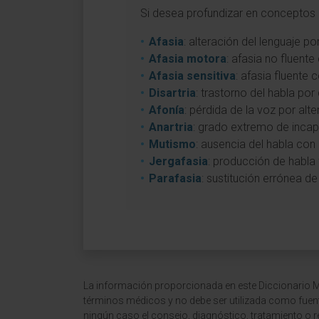
Si desea profundizar en conceptos a
Afasia
: alteración del lenguaje p
Afasia motora
: afasia no fluent
Afasia sensitiva
: afasia fluente
Disartria
: trastorno del habla por
Afonía
: pérdida de la voz por alte
Anartria
: grado extremo de incapa
Mutismo
: ausencia del habla con 
Jergafasia
: producción de habla f
Parafasia
: sustitución errónea d
La información proporcionada en este Diccionario Mé
términos médicos y no debe ser utilizada como fuen
ningún caso el consejo, diagnóstico, tratamiento o 