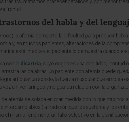
 tras traumatismos craneoencefálicos y, con menor frec
a frontal.
trastornos del habla y del lengua
Broca) la afemia comparte la dificultad para producir habla 
mia y, en muchos pacientes, alteraciones de la comprensi
amática está intacta y el paciente lo demuestra cuando esc
ia con la
disartria
, cuyo origen es una debilidad, lentitud
o arrastra las palabras; un paciente con afemia puede que
logra articular un sonido, la fuerza muscular que emplea e
la voz a nivel laríngeo y no guarda relación con la organizaci
to de afemia se solapa en gran medida con lo que muchos 
intercambiables (la tradición que los sustenta y los crite
 el mismo fenómeno: un fallo selectivo en la planificación