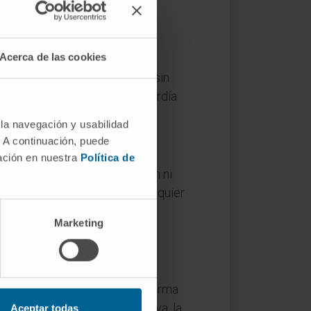
Acerca de las cookies
z»). Literalmente significa «sin
 subrayar que el paciente no perdía
 la navegación y usabilidad
. A continuación, puede
mación en nuestra
Política de
n afectación de la comprensión ni
ado más amplio que abarca cualquier
sde entonces en la literatura
Marketing
limitados suelen mejorar de forma
lesión es extensa o progresiva, la
Aceptar todas