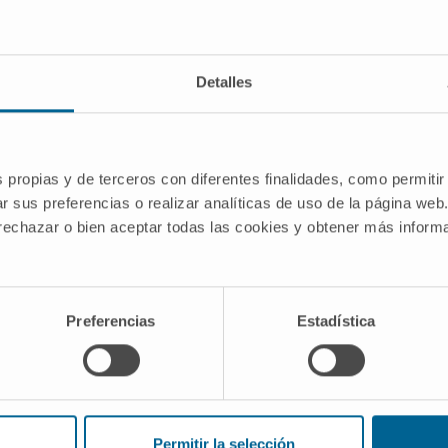
es
bra afemia?
Detalles
l prefijo privativo griego ἀ- con φήμη (phēmē, «habla», «vo
 elección frente a alternativas como «alalia» porque quería
fica de articular sonidos verbales.
s propias y de terceros con diferentes finalidades, como permitir
 afasia?
r sus preferencias o realizar analíticas de uso de la página web
 rechazar o bien aceptar todas las cookies y obtener más infor
ar un trastorno restringido a la articulación del habla, si
 propuso en 1864 el término
afasia
, lo dotó de un signific
rebral. La confusión entre ambos conceptos ha pervivido de
Preferencias
Estadística
pacidad de hablar tras una afemia?
 de la lesión. Las afemias por infartos pequeños y bien de
algunos pacientes recuperan un habla funcional. Cuando la 
Permitir la selección