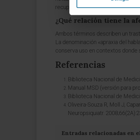
recuperación es más limitada.
¿Qué relación tiene la af
Ambos términos describen un trasto
La denominación «apraxia del habla
conserva uso en contextos donde se
Referencias
Biblioteca Nacional de Medic
Manual MSD (versión para pro
Biblioteca Nacional de Medic
Oliveira-Souza R, Moll J, Cap
Neuropsiquiatr. 2008;66(2A):
Entradas relacionadas en e