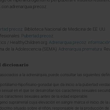
s con adrenarquia precoz.
rtad precoz
. Biblioteca Nacional de Medicina de EE. UU.
fesionales.
Pubertad precoz
.
cs / HealthyChildren.org.
Adrenarquia precoz: información
na de la Adolescencia (SEMA).
Adrenarquia prematura
. Re
l diccionario
sociados a la adrenarquia, puede consultar las siguientes defin
 hipotálamo-hipofisario-gonadal que da inicio a la pubertad verda
 sexual en el que se desarrollan los caracteres sexuales secund
 los caracteres sexuales antes de la edad esperable.
geno suprarrenal cuya elevación en sangre marca el inicio de la 
docrino situado sobre el riñón, responsable de la producción de