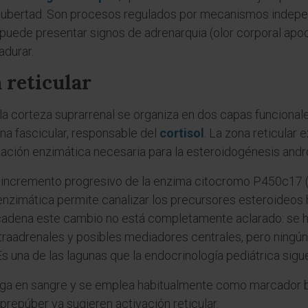
a pubertad. Son procesos regulados por mecanismos indepe
puede presentar signos de adrenarquia (olor corporal apocr
durar.
a reticular
la corteza suprarrenal se organiza en dos capas funcionales
zona fascicular, responsable del
cortisol
. La zona reticular
otación enzimática necesaria para la esteroidogénesis andr
 incremento progresivo de la enzima citocromo P450c17 (1
n enzimática permite canalizar los precursores esteroideos
dena este cambio no está completamente aclarado: se h
ntraadrenales y posibles mediadores centrales, pero ningún
 Es una de las lagunas que la endocrinología pediátrica sigu
rga en sangre y se emplea habitualmente como marcador b
prepúber ya sugieren activación reticular.