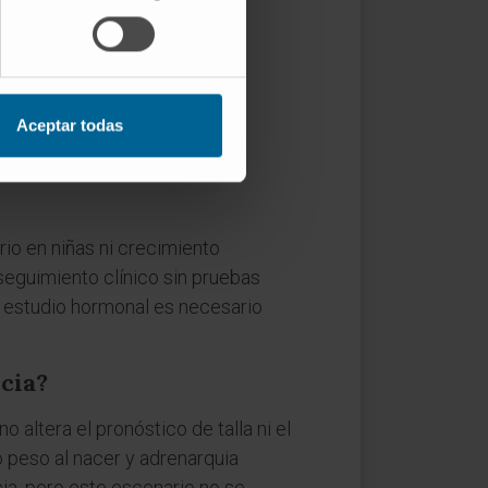
les distintos. La adrenarquia
s que la pubertad verdadera
narquia sin haber iniciado la
Aceptar todas
rio en niñas ni crecimiento
seguimiento clínico sin pruebas
el estudio hormonal es necesario
cia?
 altera el pronóstico de talla ni el
o peso al nacer y adrenarquia
ia, pero este escenario no se