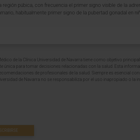
la región púbica, con frecuencia el primer signo visible de la adre
mamario, habitualmente primer signo de la pubertad gonadal en ni
dico de la Clínica Universidad de Navarra tiene como objetivo principal
te única para tomar decisiones relacionadas con la salud. Esta informa
recomendaciones de profesionales de la salud. Siempre es esencial consu
versidad de Navarra no se responsabiliza por el uso inapropiado o la in
SCRIBIRSE