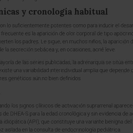
nicas y cronología habitual
n lo suficientemente potentes como para inducir el desarr
 frecuente es la aparición de olor corporal de tipo apocrino
erten los padres. Le sigue, en muchos niños, la aparición d
de la secreción sebácea y, en ocasiones, acné leve.
ayoría de las series publicadas, la adrenarquia se sitúa entr
n existe una variabilidad interindividual amplia que depende 
es genéticos aún no bien definidos.
z
ndo los signos clínicos de activación suprarrenal aparece
os de DHEA-S para la edad cronológica y sin evidencia de 
a idiopática (API), que constituye una variante benigna del
 aislada en la consulta de endocrinología pediátrica.