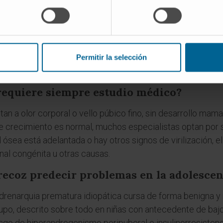
a que pubertad?
a son procesos independientes, regulados por ejes hormona
nal y produce andrógenos débiles como la DHEA, mientra
ipotálamo-hipofisario-gonadal
. Un niño puede tener adre
Permitir la selección
requiere siempre estudio médico?
an a olor corporal o vello púbico fino, sin desarrollo mama
 de crecimiento es normal, muchos especialistas optan por 
d ósea está adelantada o hay otros signos de virilización, 
nal congénita u otras causas.
recoz predecir problemas en la adolescen
drenarquia prematura idiopática cursa de forma benigna y no
rupo, descrito sobre todo en niñas con antecedente de baj
go de hiperandrogenismo peripuberal e insulinorresistenc