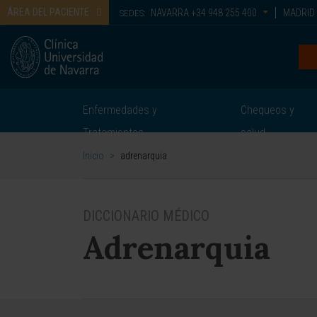
ÁREA DEL PACIENTE
NAVARRA
+34 948 255 400
MADRID
SEDES:
Enfermedades y
Chequeos y
Tratamientos
salud
Inicio
>
adrenarquia
DICCIONARIO MÉDICO
Adrenarquia