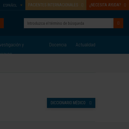
PACIENTES INTERNACIONALES
¿NECESITA AYUDA?
ESPAÑOL
vestigación y
Docencia
Actualidad
nsayos
DICCIONARIO MÉDICO