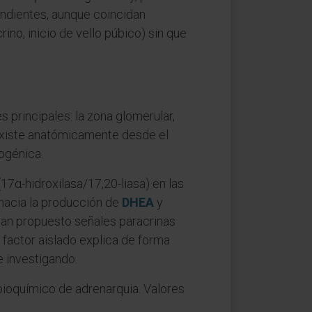
ndientes, aunque coincidan
ino, inicio de vello púbico) sin que
 principales: la zona glomerular,
 existe anatómicamente desde el
ogénica.
7α-hidroxilasa/17,20-liasa) en las
 hacia la producción de
DHEA
y
an propuesto señales paracrinas
 factor aislado explica de forma
e investigando.
ioquímico de adrenarquia. Valores