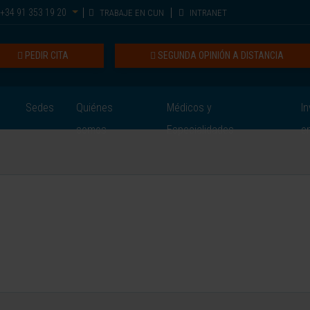
+34 91 353 19 20
TRABAJE EN CUN
INTRANET
PEDIR CITA
SEGUNDA OPINIÓN A DISTANCIA
Sedes
Quiénes
Médicos y
In
somos
Especialidades
e