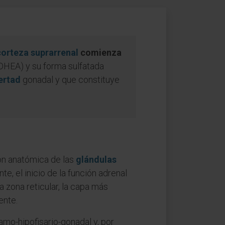
corteza suprarrenal
comienza
DHEA) y su forma sulfatada
ertad
gonadal y que constituye
ción anatómica de las
glándulas
nte, el inicio de la función adrenal
a zona reticular, la capa más
ente.
lamo-hipofisario-gonadal y, por