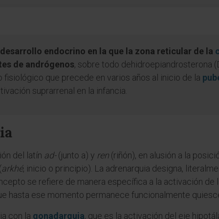
 desarrollo endocrino en la que la zona reticular de la
ntes de andrógenos
, sobre todo dehidroepiandrosterona (
 fisiológico que precede en varios años al inicio de la
pub
ivación suprarrenal en la infancia.
ia
ón del latín
ad-
(junto a) y
ren
(riñón), en alusión a la posi
(
arkhé
, inicio o principio). La adrenarquia designa, literalme
oncepto se refiere de manera específica a la activación de l
, que hasta ese momento permanece funcionalmente quiesc
ia con la
gonadarquia
, que es la activación del eje hipotá