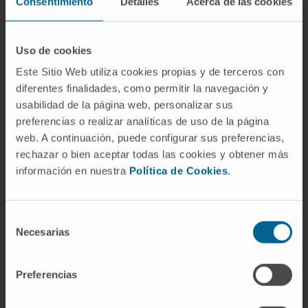
Consentimiento
Detalles
Acerca de las cookies
fallido fuera de un encuadre terapéutico es
siempre arriesgada. El psicoanálisis pide
tiempo, contexto y asociaciones del propio
Uso de cookies
sujeto para confirmar lo que el acto fallido
Este Sitio Web utiliza cookies propias y de terceros con
podría estar diciendo. Sin esa información,
diferentes finalidades, como permitir la navegación y
atribuir significados ocultos a una
usabilidad de la página web, personalizar sus
preferencias o realizar analíticas de uso de la página
equivocación puntual es, como advirtió el
web. A continuación, puede configurar sus preferencias,
propio Freud, una forma de "psicoanálisis
rechazar o bien aceptar todas las cookies y obtener más
silvestre" más curiosa que rigurosa.
información en nuestra
Política de Cookies
.
Preguntas frecuentes
Selección
¿De dónde viene la palabra fallido?
Necesarias
de
Del verbo
fallar
, derivado del latín tardío
consentimiento
*fallire
, variante popular del clásico
fallere
Preferencias
(engañar, errar). La raíz indoeuropea
*bhel-
aludía al engaño y al disimulo. El adjetivo