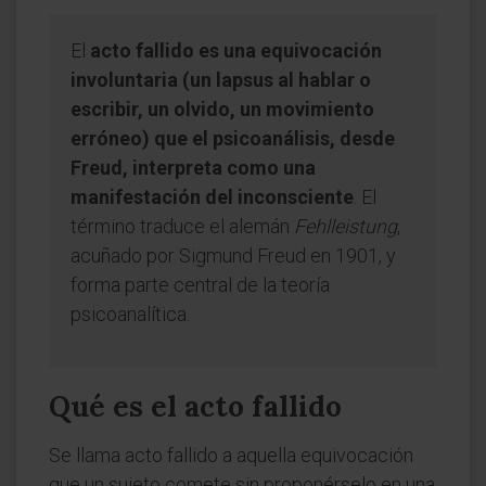
El
acto fallido es una equivocación
involuntaria (un lapsus al hablar o
escribir, un olvido, un movimiento
erróneo) que el psicoanálisis, desde
Freud, interpreta como una
manifestación del inconsciente
. El
término traduce el alemán
Fehlleistung
,
acuñado por Sigmund Freud en 1901, y
forma parte central de la teoría
psicoanalítica.
Qué es el acto fallido
Se llama acto fallido a aquella equivocación
que un sujeto comete sin proponérselo en una