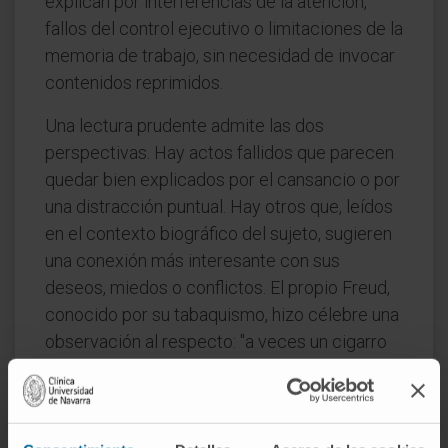
explican por interferencias de la atención,
fallos del control ejecutivo o limitaciones de la
memoria de trabajo, sin necesidad de invocar
contenidos reprimidos.
Una lectura prudente admite las dos
perspectivas. Hay actos fallidos que parecen
quedar bien explicados por el cansancio o por
una distracción puntual. Hay otros que, leídos
en el contexto biográfico del sujeto, sugieren
una conexión más interesante con sus
deseos, miedos o conflictos. El propio Freud,
conocido por su tabaquismo, hizo célebre una
observación al respecto: "a veces un cigarro
es solo un cigarro". No todo error tiene sentido
latente, pero algunos sí lo tienen.
En la práctica, la interpretación de un acto