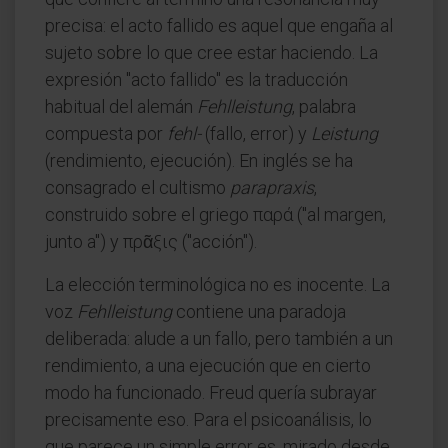
precisa: el acto fallido es aquel que engaña al
sujeto sobre lo que cree estar haciendo. La
expresión "acto fallido" es la traducción
habitual del alemán
Fehlleistung
, palabra
compuesta por
fehl-
(fallo, error) y
Leistung
(rendimiento, ejecución). En inglés se ha
consagrado el cultismo
parapraxis
,
construido sobre el griego παρά ("al margen,
junto a") y πρᾶξις ("acción").
La elección terminológica no es inocente. La
voz
Fehlleistung
contiene una paradoja
deliberada: alude a un fallo, pero también a un
rendimiento, a una ejecución que en cierto
modo ha funcionado. Freud quería subrayar
precisamente eso. Para el psicoanálisis, lo
que parece un simple error es, mirado desde