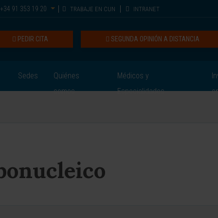
+34 91 353 19 20
TRABAJE EN CUN
INTRANET
PEDIR CITA
SEGUNDA OPINIÓN A DISTANCIA
Sedes
Quiénes
Médicos y
In
somos
Especialidades
e
bonucleico