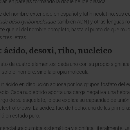
ian en parejas formando la doble hélice clásica.
del nombre extendido en español y latín neolatino; sus e
cide désoxyribonucléique
, también ADN) y otras lenguas ro
e que el del nombre completo, hasta el punto de que much
 tres letras.
 ácido, desoxi, ribo, nucleico
o de cuatro elementos, cada uno con su propio significad
solo el nombre, sino la propia molécula.
ácido en disolución acuosa por los grupos fosfato del es
edio. Cada nucleótido aporta una carga negativa: una heb
largo de su esqueleto, lo que explica su capacidad de unió
lectroforesis. La acidez fue, de hecho, una de las prime
ó en estado puro.
menclatura química sistemática y significa, literalmente, «s