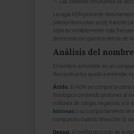
—. Las cadenas resultantes se asoc
La sigla ADN procede directamente 
(
deoxyribonucleic acid
), francés (
a
sigla es notablemente más frecuent
denominación química detrás de las
Análisis del nombre:
El nombre extendido es un compuest
Reconstruirlos ayuda a entender no 
Ácido.
El ADN se comporta como un 
fisiológico cediendo protones al m
millones de cargas negativas a lo 
histonas
y su comportamiento en e
compuesto cuando Miescher lo aisl
Desoxi.
El prefijo procede de la no