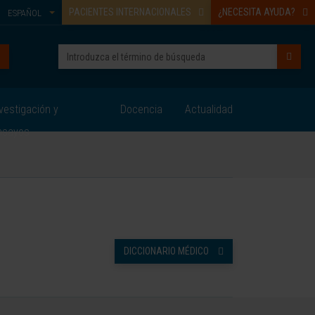
PACIENTES INTERNACIONALES
¿NECESITA AYUDA?
ESPAÑOL
vestigación y
Docencia
Actualidad
nsayos
DICCIONARIO MÉDICO