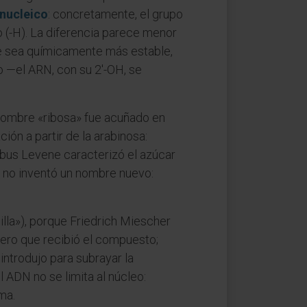
onucleico
: concretamente, el grupo
no (-H). La diferencia parece menor
te sea químicamente más estable,
o —el ARN, con su 2'-OH, se
l nombre «ribosa» fue acuñado en
ión a partir de la arabinosa:
bus Levene caracterizó el azúcar
', no inventó un nombre nuevo:
illa»), porque Friedrich Miescher
imero que recibió el compuesto;
ntrodujo para subrayar la
 ADN no se limita al núcleo:
ma.