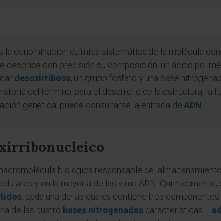
s la denominación química sistemática de la molécula con
re describe con precisión su composición: un ácido polimé
úcar
desoxirribosa
, un grupo fosfato y una base nitrogenad
istoria del término; para el desarrollo de la estructura, la f
ación genética, puede consultarse la entrada de
ADN
.
oxirribonucleico
 macromolécula biológica responsable del almacenamiento 
elulares y en la mayoría de los virus ADN. Químicamente, e
tidos
, cada una de las cuales contiene tres componentes:
una de las cuatro
bases nitrogenadas
características —
ad