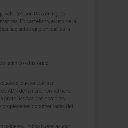
quivalentes son DNA en inglés
mances. En castellano, el uso de la
os hablantes ignoran cuál es la
o químico e histórico.
queleto, que ionizan a pH
ra de ADN de tamaño normal tiene
n a proteínas básicas como las
ras propiedades documentadas del
in oxígeno». Indica que el azúcar