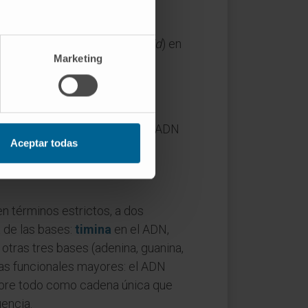
ó 2-desoxirribosa y, en
, pero el nombre tardó en
de timo» (
thymus nucleic acid
) en
Marketing
953. Las dos publicaciones de
 acid
» —después abreviado a
desoxirribonucleico» y la sigla ADN
Aceptar todas
n términos estrictos, a dos
a de las bases:
timina
en el ADN,
otras tres bases (adenina, guanina,
as funcionales mayores: el ADN
obre todo como cadena única que
encia.