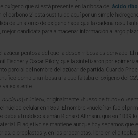
oxígeno que sí está presente en la ribosa del
ácido rib
en el carbono 2' está sustituido aquí por un simple hidróge
dida de un átomo de oxígeno hace que la cadena resultan
 mejor candidata para almacenar información a largo plaz
 el azúcar pentosa del que la desoxirribosa es derivado. E
 Fischer y Oscar Piloty, que la sintetizaron por epimerizac
to parcial del nombre del azúcar de partida. Cuando Phoe
ntificó como una ribosa a la que faltaba el oxígeno del C2
e ya existente.
n
nucleus
(«núcleo», originalmente «hueso de fruto» o «sem
del núcleo celular en 1869. El nombre «nucleína» fue el pr
 debe al médico alemán Richard Altmann, que en 1889 lo i
aterial. El adjetivo se mantiene aunque hoy sepamos que el
as, cloroplastos y, en los procariotas, libre en el citoplas