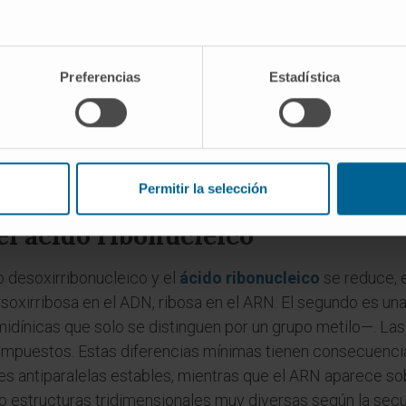
ra una ribosa con un oxígeno menos en posición 2'. La llam
esto del timo como
ácido desoxirribonucleico
. Era 1929
 seguía siendo frecuente la denominación «ácido nucleico 
Preferencias
Estadística
ente con el trabajo de James Watson y Francis Crick en 1
tructura en doble hélice utilizaban ya «
deoxyribose nucleic
DNA en su forma definitiva. La traducción española «ácido 
Permitir la selección
os años cincuenta y sesenta.
el ácido ribonucleico
o desoxirribonucleico y el
ácido ribonucleico
se reduce, e
desoxirribosa en el ADN, ribosa en el ARN. El segundo es un
dínicas que solo se distinguen por un grupo metilo—. Las 
ompuestos. Estas diferencias mínimas tienen consecuenci
s antiparalelas estables, mientras que el ARN aparece s
o estructuras tridimensionales muy diversas según la secu