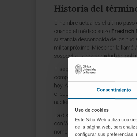
Historia del término
El nombre actual es el último paso
cuando el médico suizo
Friedrich
sustancia desconocida de los núcl
militar próximo. Miescher la llamó
sospechar la complejidad del polí
El segundo eslabón llegó veinte a
componente proteico y un compone
hoy. Albrecht Kossel, a comienzos 
Consentimiento
el que recibió el premio Nobel de F
nucleicos.
Uso de cookies
La distinción la fija
Phoebus Leven
Este Sitio Web utiliza cookie
con Walter Jacobs, identificó como 
de la página web, personaliza
nombre de
ácido ribonucleico
. V
configurar sus preferencias,