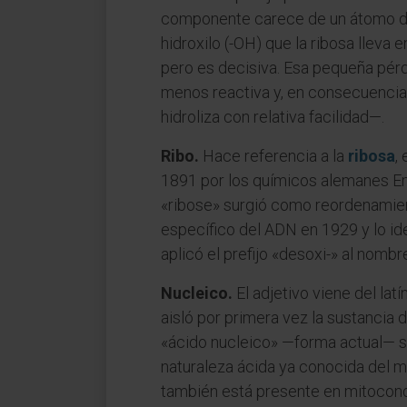
componente carece de un átomo de 
hidroxilo (-OH) que la ribosa lleva 
pero es decisiva. Esa pequeña pér
menos reactiva y, en consecuencia,
hidroliza con relativa facilidad—.
Ribo.
Hace referencia a la
ribosa
,
1891 por los químicos alemanes Emil
«ribose» surgió como reordenamien
específico del ADN en 1929 y lo ide
aplicó el prefijo «desoxi-» al nombr
Nucleico.
El adjetivo viene del latí
aisló por primera vez la sustancia 
«ácido nucleico» —forma actual— se
naturaleza ácida ya conocida del m
también está presente en mitocondri