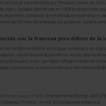
ción del azúcar característico por Phoebus Levene en 1929
de siglo y ya había identificado en 1909 la ribosa como az
és le permitió completar la nomenclatura sistemática y dar
rsal del término, sin embargo, fue posterior: durante añ
incide con la francesa pero difiere de la
 del nombre es distinto en lenguas romances y en inglés. E
adjetivo: «ácido desoxirribonucleico», «acide désoxyribonu
eoxyribonucleic acid». Las siglas reflejan el orden de la
signan exactamente la misma molécula y son intercambiabl
nd the discovery of DNA
. Developmental Biology. 2005;278
cyclopaedia.
Phoebus Levene
. Encyclopaedia Britannica.