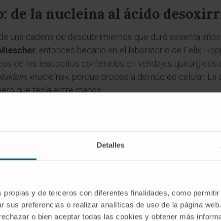
: de la nucleína al ácido desoxir
 de una cadena de descubrimientos que duró sesenta años.
 Miescher
, entonces becario en el laboratorio de Felix Hop
eos de los leucocitos contenidos en vendajes quirúrgicos
Nuklein
, «nucleína», porque procedía del núcleo celular. La
mero que tenía entre manos.
ños después. En 1889,
Richard Altmann
demostró que la nu
nte ácido, al que llamó
Nukleinsäure
, «ácido nucleico». 
del siglo XX, identificó las cuatro bases nitrogenadas que
Detalles
isiología o Medicina en 1910—. Pero todavía no se distingu
e
, bioquímico ruso-estadounidense del Instituto Rockefell
s propias y de terceros con diferentes finalidades, como permitir
ribosa el azúcar componente del ácido nucleico extraído de
r sus preferencias o realizar analíticas de uso de la página web
einte años después, en 1929, Levene completó el cuadro: c
 rechazar o bien aceptar todas las cookies y obtener más infor