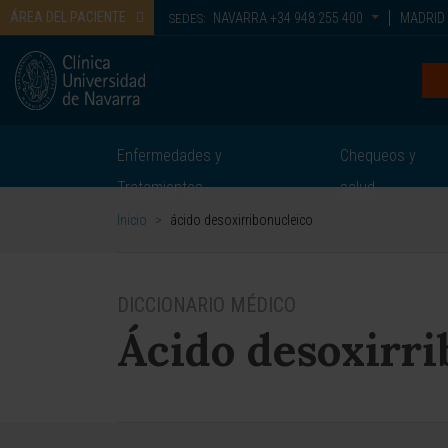
ÁREA DEL PACIENTE
NAVARRA
+34 948 255 400
MADRID
SEDES:
Enfermedades y
Chequeos y
Tratamientos
salud
Inicio
>
ácido desoxirribonucleico
DICCIONARIO MÉDICO
Ácido desoxirri