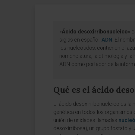
«
Ácido desoxirribonucleico
» e
siglas en español:
ADN
. El nomb
los nucleótidos, contienen el az
nomenclatura, la etimología y la h
ADN como portador de la inform
Qué es el ácido des
El ácido desoxirribonucleico es la
genética en todos los organismos c
unión de unidades llamadas
nucleó
desoxirribosa), un grupo fosfato y 