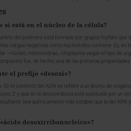
es
 si está en el núcleo de la célula?
eleto del polímero está formado por grupos fosfato que i
tas cargas negativas como nucleótidos contiene. Es, en t
ular —núcleo, mitocondrias, citoplasma según el tipo de o
compuesto fue, de hecho, una de las primeras propiedades
te el prefijo «desoxi»?
o». En el contexto del ADN se refiere a un átomo de oxígeno
rbono 2' y que en la desoxirribosa está sustituido por un s
resultante sea químicamente más estable que la del ARN y
«ácido desoxirribonucleico»?