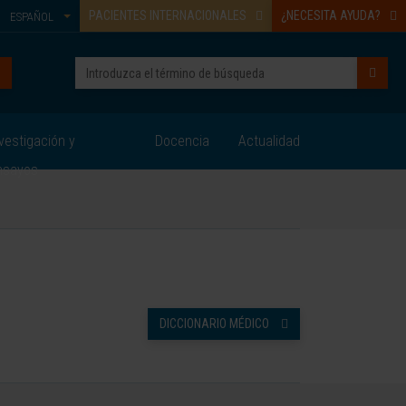
PACIENTES INTERNACIONALES
¿NECESITA AYUDA?
ESPAÑOL
vestigación y
Docencia
Actualidad
nsayos
DICCIONARIO MÉDICO