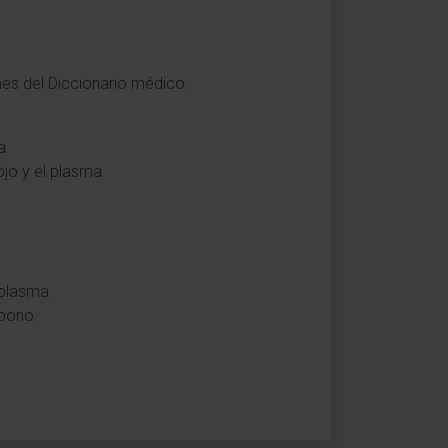
nes del Diccionario médico:
a.
ojo y el plasma.
 plasma.
rbono.