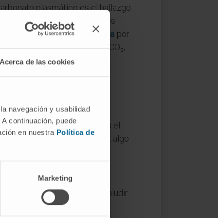
icarbonato plasmático es el hallazgo
hay que separar bien dos planos:
 pH de la sangre y la
acidemia
por
l lado opuesto, la retención de CO₂,
Acerca de las cookies
 la navegación y usabilidad
. A continuación, puede
 donde procede "carbono", más el
mación en nuestra
Política de
 y latín en una misma palabra, algo
Marketing
carbia es más amplia: puede aludir