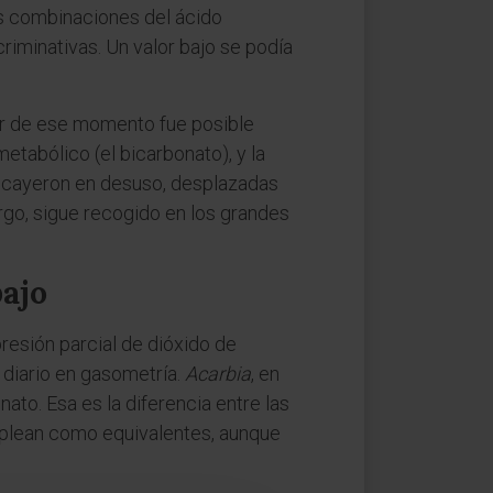
más combinaciones del ácido
riminativas. Un valor bajo se podía
tir de ese momento fue posible
tabólico (el bicarbonato), y la
a cayeron en desuso, desplazadas
go, sigue recogido en los grandes
bajo
resión parcial de dióxido de
o diario en gasometría.
Acarbia
, en
ato. Esa es la diferencia entre las
mplean como equivalentes, aunque