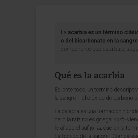
La
acarbia es un término clási
o del bicarbonato en la sangre
componente que está bajo, según
Qué es la acarbia
Es, ante todo, un término descripti
la sangre —el dióxido de carbono d
La palabra es una formación híbrida, 
pero la raíz no es griega:
carb-
viene
le añade el sufijo
-ía
, que en la ter
carbónico de la sangre". Compáre