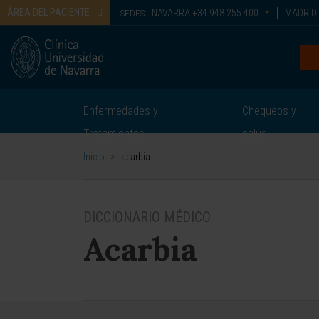
ÁREA DEL PACIENTE
NAVARRA
+34 948 255 400
MADRID
SEDES:
Enfermedades y
Chequeos y
Tratamientos
salud
Inicio
>
acarbia
DICCIONARIO MÉDICO
Acarbia