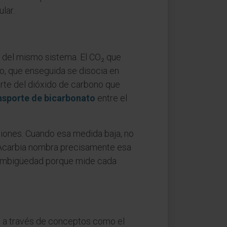
lar.
s del mismo sistema. El CO₂ que
co, que enseguida se disocia en
arte del dióxido de carbono que
nsporte de bicarbonato
entre el
ciones. Cuando esa medida baja, no
s. Acarbia nombra precisamente esa
mbigüedad porque mide cada
, a través de conceptos como el