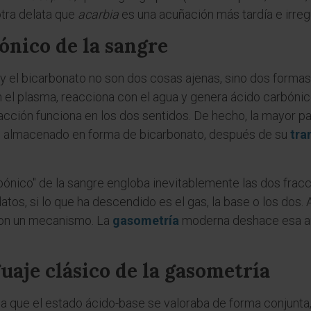
otra delata que
acarbia
es una acuñación más tardía e irregu
nico de la sangre
o y el bicarbonato no son dos cosas ajenas, sino dos forma
n el plasma, reacciona con el agua y genera ácido carbóni
acción funciona en los dos sentidos. De hecho, la mayor p
ino almacenado en forma de bicarbonato, después de su
tra
bónico" de la sangre engloba inevitablemente las dos frac
datos, si lo que ha descendido es el gas, la base o los do
con un mecanismo. La
gasometría
moderna deshace esa a
uaje clásico de la gasometría
la que el estado ácido-base se valoraba de forma conjunta