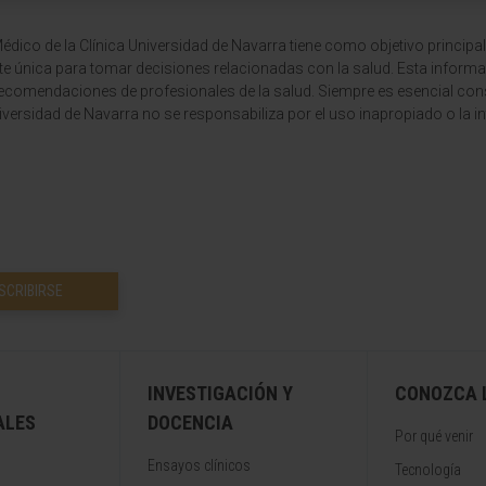
dico de la Clínica Universidad de Navarra tiene como objetivo principal
te única para tomar decisiones relacionadas con la salud. Esta informa
recomendaciones de profesionales de la salud. Siempre es esencial consu
versidad de Navarra no se responsabiliza por el uso inapropiado o la in
SCRIBIRSE
INVESTIGACIÓN Y
CONOZCA L
ALES
DOCENCIA
Por qué venir
Ensayos clínicos
Tecnología