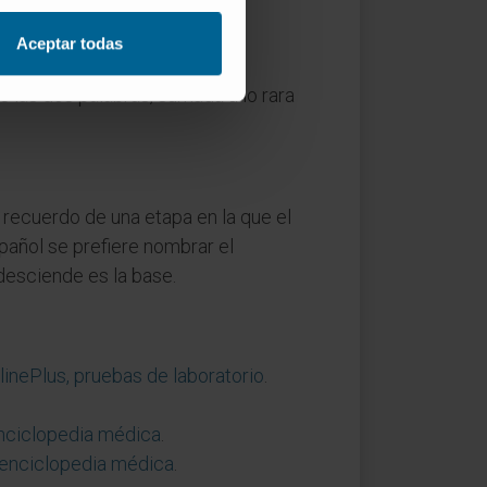
Aceptar todas
a absorción intestinal de los
e las dos palabras, sumada a lo rara
recuerdo de una etapa en la que el
pañol se prefiere nombrar el
desciende es la base.
linePlus, pruebas de laboratorio
.
enciclopedia médica
.
, enciclopedia médica
.