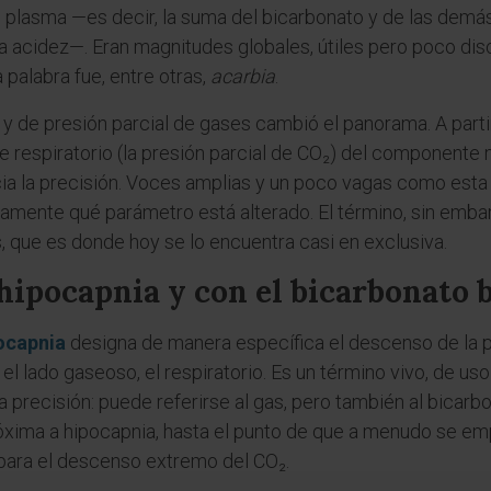
 del plasma —es decir, la suma del bicarbonato y de las de
 acidez—. Eran magnitudes globales, útiles pero poco disc
 palabra fue, entre otras,
acarbia
.
 y de presión parcial de gases cambió el panorama. A par
respiratorio (la presión parcial de CO₂) del componente me
cia la precisión. Voces amplias y un poco vagas como est
amente qué parámetro está alterado. El término, sin embar
 que es donde hoy se lo encuentra casi en exclusiva.
hipocapnia y con el bicarbonato 
ocapnia
designa de manera específica el descenso de la p
 el lado gaseoso, el respiratorio. Es un término vivo, de us
ecisión: puede referirse al gas, pero también al bicarbon
xima a hipocapnia, hasta el punto de que a menudo se e
para el descenso extremo del CO₂.