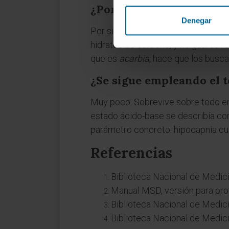
¿Por qué aparece confun
Denegar
Por simple parecido gráfico, nada 
hidratos de carbono, y no guarda re
que es
acarbia
, hace que los busc
¿Se sigue empleando el 
Muy poco. Sobrevive sobre todo en 
estado ácido-base se describía con
parámetro concreto: hipocapnia cua
Referencias
Biblioteca Nacional de Medic
Manual MSD, versión para pro
Biblioteca Nacional de Medic
Biblioteca Nacional de Medic