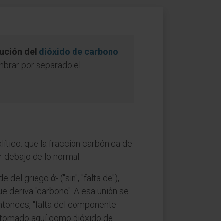
nución del
dióxido de carbono
ombrar por separado el
ítico: que la fracción carbónica de
r debajo de lo normal.
 del griego ἀ- ("sin", "falta de"),
ue deriva "carbono". A esa unión se
entonces, "falta del componente
, tomado aquí como dióxido de