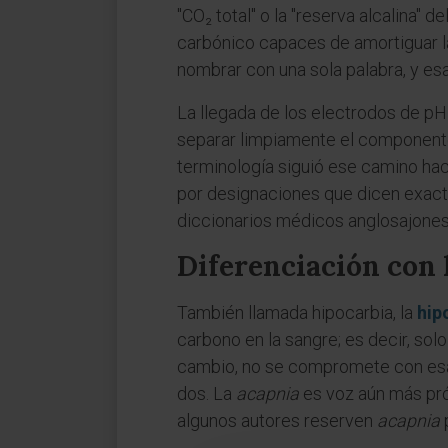
"CO₂ total" o la "reserva alcalina"
carbónico capaces de amortiguar la
nombrar con una sola palabra, y esa
La llegada de los electrodos de pH
separar limpiamente el componente 
terminología siguió ese camino ha
por designaciones que dicen exact
diccionarios médicos anglosajones,
Diferenciación con 
También llamada hipocarbia, la
hip
carbono en la sangre; es decir, solo
cambio, no se compromete con esa pr
dos. La
acapnia
es voz aún más pró
algunos autores reserven
acapnia