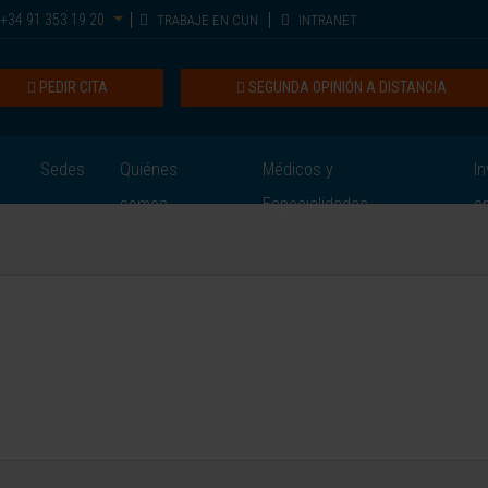
+34 91 353 19 20
TRABAJE EN CUN
INTRANET
PEDIR CITA
SEGUNDA OPINIÓN A DISTANCIA
Sedes
Quiénes
Médicos y
In
somos
Especialidades
e