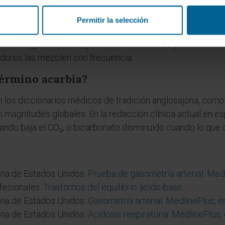
dida con la acarbosa?
Permitir la selección
más. La
acarbosa
es un antidiabético oral que actúa sobre l
lación alguna con el equilibrio ácido-base. La proximidad d
adores las mezclen con frecuencia.
término acarbia?
los diccionarios médicos de tradición anglosajona, como 
 magnitudes globales. En la redacción clínica actual en es
ndo baja el CO₂, o bicarbonato disminuido cuando lo que 
ina de Estados Unidos.
Prueba de gasometría arterial. Med
fesionales.
Trastornos del equilibrio ácido-base
.
ina de Estados Unidos.
Gasometría arterial. MedlinePlus, 
ina de Estados Unidos.
Acidosis respiratoria. MedlinePlus