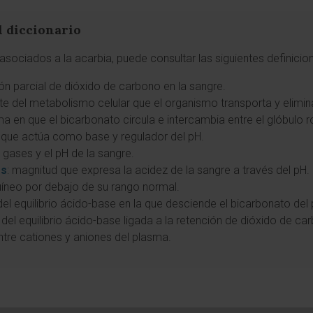
l diccionario
sociados a la acarbia, puede consultar las siguientes definicio
ón parcial de dióxido de carbono en la sangre.
nte del metabolismo celular que el organismo transporta y elimin
ma en que el bicarbonato circula e intercambia entre el glóbulo r
que actúa como base y regulador del pH.
 gases y el pH de la sangre.
es
: magnitud que expresa la acidez de la sangre a través del pH.
íneo por debajo de su rango normal.
 del equilibrio ácido-base en la que desciende el bicarbonato del
n del equilibrio ácido-base ligada a la retención de dióxido de ca
entre cationes y aniones del plasma.