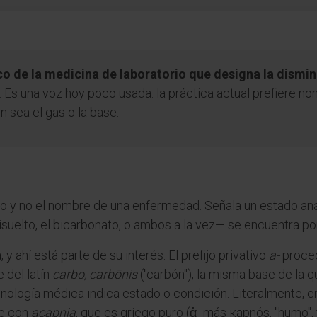
co de la medicina de laboratorio que designa la dismi
. Es una voz hoy poco usada: la práctica actual prefiere n
 sea el gas o la base.
vo y no el nombre de una enfermedad. Señala un estado anal
isuelto, el bicarbonato, o ambos a la vez— se encuentra po
y ahí está parte de su interés. El prefijo privativo
a-
procede
 del latín
carbo, carbōnis
("carbón"), la misma base de la q
minología médica indica estado o condición. Literalmente, 
se con
acapnia
, que es griego puro (ἀ- más κapnós, "humo"