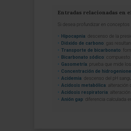
Entradas relacionadas en e
Si desea profundizar en conceptos a
Hipocapnia
: descenso de la presi
Dióxido de carbono
: gas resulta
Transporte de bicarbonato
: for
Bicarbonato sódico
: compuesto 
Gasometría
: prueba que mide los
Concentración de hidrogenion
Acidemia
: descenso del pH sangu
Acidosis metabólica
: alteración
Acidosis respiratoria
: alteració
Anión gap
: diferencia calculada 