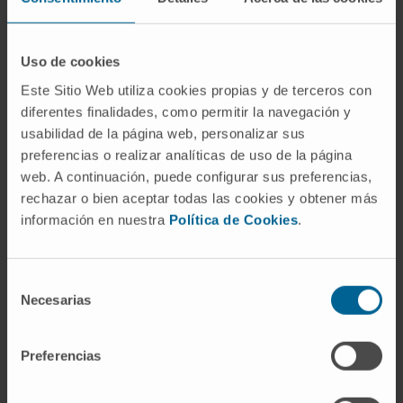
El Departamento de Urología
Uso de cookies
de la Clínica Universidad de
Este Sitio Web utiliza cookies propias y de terceros con
Navarra
diferentes finalidades, como permitir la navegación y
usabilidad de la página web, personalizar sus
preferencias o realizar analíticas de uso de la página
web. A continuación, puede configurar sus preferencias,
El Departamento de Urología de la Clínica
rechazar o bien aceptar todas las cookies y obtener más
Universidad de Navarra pone a disposición del
información en nuestra
Política de Cookies
.
paciente un equipo médico, compuesto por
profesionales de primer nivel, y medios
diagnósticos y terapéuticos de última generación
Selección
como la cirugía robótica Da Vinci®.
Necesarias
de
consentimiento
El Departamento de Urología posee el certificado
Preferencias
de acreditación del European Board of Urology, un
refuerzo a la excelencia del servicio a nivel