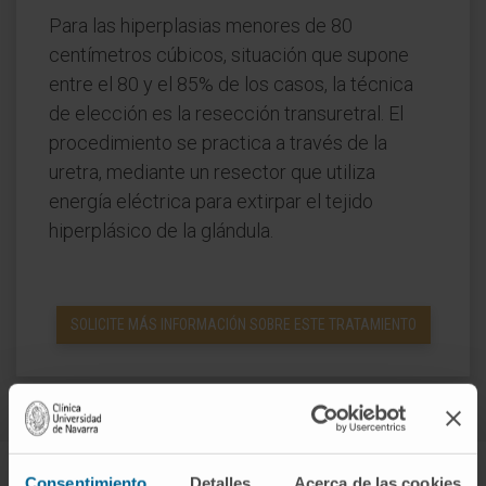
Para las hiperplasias menores de 80
centímetros cúbicos, situación que supone
entre el 80 y el 85% de los casos, la técnica
de elección es la resección transuretral. El
procedimiento se practica a través de la
uretra, mediante un resector que utiliza
energía eléctrica para extirpar el tejido
hiperplásico de la glándula.
SOLICITE MÁS INFORMACIÓN SOBRE ESTE TRATAMIENTO
Consentimiento
Detalles
Acerca de las cookies