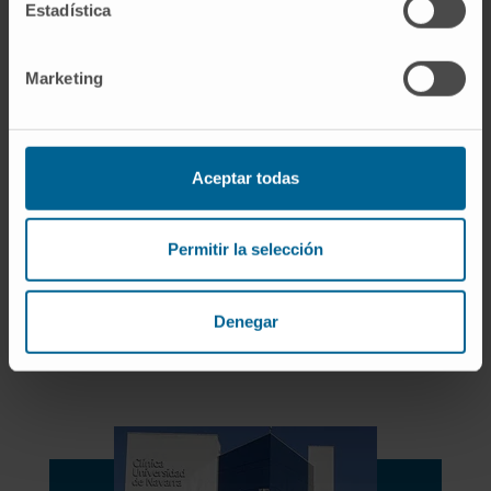
asistencial, docente y de investigación, que en
Estadística
España sólo poseen tres centros hospitalarios.
Marketing
Enfermedades que tratamos:
Cáncer de próstata
Cáncer de riñón
Aceptar todas
Cáncer de vejiga
Cáncer de testículo
Hiperplasia benigna de próstata
Permitir la selección
Incontinencia urinaria
Litiasis renal
Prolapsos genitourinarios
Denegar
Urología pediátrica