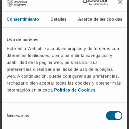
Dra. Mª Ángeles García del Barrio
Ver Curriculum
Responsable
Servicio de Farmacia
Consentimiento
Detalles
Acerca de las cookies
Sede Madrid
Uso de cookies
Dr. Xabier Abasolo Tamayo
Este Sitio Web utiliza cookies propias y de terceros con
Ver Curriculum
Especialista
diferentes finalidades, como permitir la navegación y
Servicio de Farmacia
usabilidad de la página web, personalizar sus
Sede Pamplona
preferencias o realizar analíticas de uso de la página
web. A continuación, puede configurar sus preferencias,
rechazar o bien aceptar todas las cookies y obtener más
Dra. Azucena Aldaz Pastor
información en nuestra
Política de Cookies
.
Ver Curriculum
Especialista
Servicio de Farmacia
Sede Pamplona
Selección
Necesarias
de
consentimiento
Dra. Irene Aquerreta González