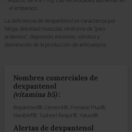
Adultos: de 4 a 7 mg. Las necesidades aumentan en
el embarazo.
La deficiencia de dexpantenol se caracteriza por
fatiga, debilidad muscular, síndrome de “pies
ardientes”, depresión, insomnio, vómitos y
disminución de la producción de anticuerpos.
Nombres comerciales de
dexpantenol
(vitamina b5)
:
Bepanmed®, Cernevit®, Frenasal Plus®,
Naviblef®, Tusheel Respir®, Yalusil®.
Alertas de dexpantenol