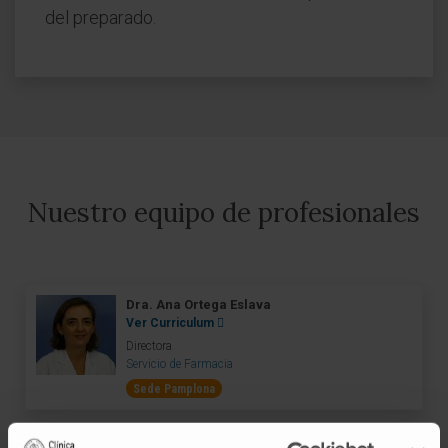
del preparado.
Nuestro equipo de profesionales
Dra. Ana Ortega Eslava
Ver Curriculum
Directora
Servicio de Farmacia
Sede Pamplona