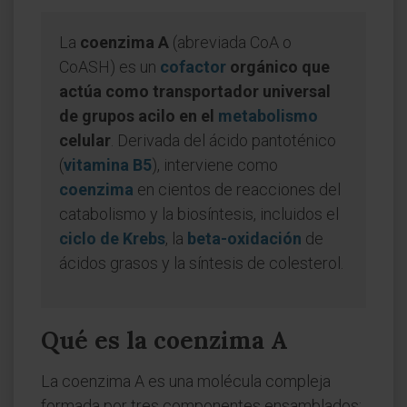
La
coenzima A
(abreviada CoA o
CoASH) es un
cofactor
orgánico que
actúa como transportador universal
de grupos acilo en el
metabolismo
celular
. Derivada del ácido pantoténico
(
vitamina B5
), interviene como
coenzima
en cientos de reacciones del
catabolismo y la biosíntesis, incluidos el
ciclo de Krebs
, la
beta-oxidación
de
ácidos grasos y la síntesis de colesterol.
Qué es la coenzima A
La coenzima A es una molécula compleja
formada por tres componentes ensamblados: