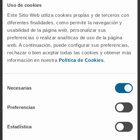
(vitamina B5), cisteína y ATP. El hígado, el riñón
Uso de cookies
y el corazón son los tejidos con mayor
Este Sitio Web utiliza cookies propias y de terceros con
capacidad de síntesis. El ácido pantoténico se
diferentes finalidades, como permitir la navegación y
obtiene de la dieta y está tan extendido en los
usabilidad de la página web, personalizar sus
alimentos que su carencia aislada resulta muy
preferencias o realizar analíticas de uso de la página
infrecuente en la clínica humana.
web. A continuación, puede configurar sus preferencias,
rechazar o bien aceptar todas las cookies y obtener más
¿Es lo mismo coenzima A que
información en nuestra
Política de Cookies
.
acetil-CoA?
No. La coenzima A es el transportador vacío,
Selección
con el grupo sulfhidrilo libre. Cuando ese
Necesarias
de
sulfhidrilo se une a un grupo acetilo mediante
consentimiento
enlace tioéster, el compuesto resultante es el
Preferencias
acetil-CoA. El acetil-CoA es, por tanto, uno de
los muchos tioésteres que la coenzima A
Estadística
puede formar, y el más estudiado de todos
ellos.