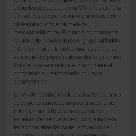
un nucleótido de adenosina 3',5'-difosfato, una
unidad de ácido pantoténico y un residuo de
cisteamina (también llamada β-
mercaptoetilamina). El punto funcionalmente
decisivo de la molécula es el grupo sulfhidrilo
(-SH) terminal de la cisteamina: es ahí donde
se anclan los grupos acilo mediante un enlace
tioéster, y es ese enlace el que confiere al
compuesto su reactividad bioquímica
característica.
La «A» del nombre no alude a la adenosina ni al
ácido pantoténico, como podría suponerse.
Fritz Lipmann, el bioquímico germano-
estadounidense que la descubrió, eligió esa
letra como abreviatura de «activación de
acetato» (
acetate Activation
), porque el