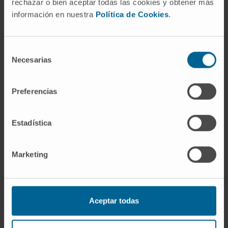
rechazar o bien aceptar todas las cookies y obtener más
Dra. Mª Carmen Barace Indurain
información en nuestra
Política de Cookies
.
Ver Curriculum
Especialista
Servicio de Farmacia
Selección
Sede Pamplona
Necesarias
de
consentimiento
Dra. Emma Bartolomé García
Preferencias
Ver Curriculum
Especialista
Servicio de Farmacia
Estadística
Sede Madrid
Marketing
Dra. Silvia Berisa Prado
Ver Curriculum
Especialista
Servicio de Farmacia
Aceptar todas
Sede Pamplona