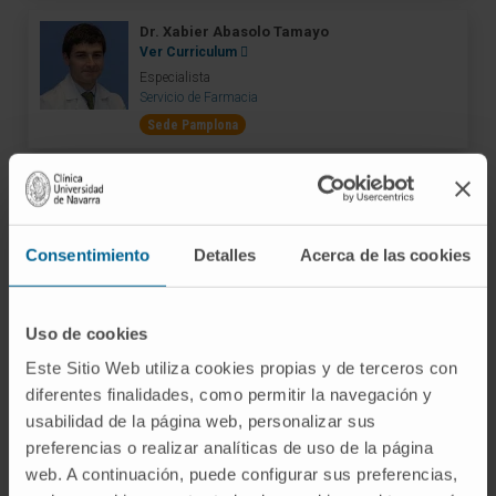
Dr. Xabier Abasolo Tamayo
Ver Curriculum
Especialista
Servicio de Farmacia
Sede Pamplona
Dra. Azucena Aldaz Pastor
Ver Curriculum
Especialista
Consentimiento
Detalles
Acerca de las cookies
Servicio de Farmacia
Sede Pamplona
Uso de cookies
Dra. Irene Aquerreta González
Este Sitio Web utiliza cookies propias y de terceros con
Ver Curriculum
diferentes finalidades, como permitir la navegación y
Especialista
usabilidad de la página web, personalizar sus
Servicio de Farmacia
preferencias o realizar analíticas de uso de la página
Sede Pamplona
web. A continuación, puede configurar sus preferencias,