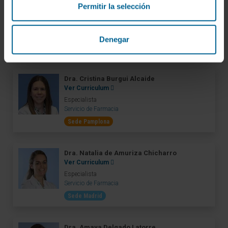
Dra. Estela Blazquiz Ibero
Permitir la selección
Ver Curriculum
Especialista
Servicio de Farmacia
Denegar
Sede Pamplona
Dra. Cristina Burgui Alcaide
Ver Curriculum
Especialista
Servicio de Farmacia
Sede Pamplona
Dra. Natalia de Amuriza Chicharro
Ver Curriculum
Especialista
Servicio de Farmacia
Sede Madrid
Dra. Amaya Delgado Latorre