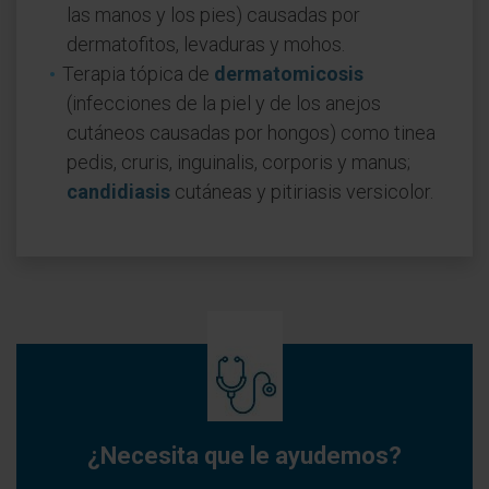
las manos y los pies) causadas por
dermatofitos, levaduras y mohos.
Terapia tópica de
dermatomicosis
(infecciones de la piel y de los anejos
cutáneos causadas por hongos) como tinea
pedis, cruris, inguinalis, corporis y manus;
candidiasis
cutáneas y pitiriasis versicolor.
¿Necesita que le ayudemos?