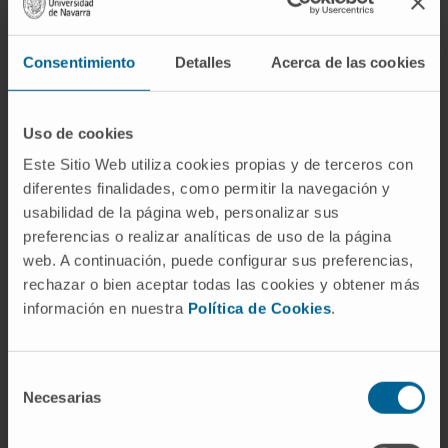
Ver Curriculum
Director
Departamento de Endocrinología y Nutrición
Consentimiento
Detalles
Acerca de las cookies
Sede Pamplona
Uso de cookies
Dra. Sonsoles Guadalix Iglesias
Ver Curriculum
Este Sitio Web utiliza cookies propias y de terceros con
Codirectora
diferentes finalidades, como permitir la navegación y
Departamento de Endocrinología y Nutrición
usabilidad de la página web, personalizar sus
Sede Madrid
preferencias o realizar analíticas de uso de la página
web. A continuación, puede configurar sus preferencias,
Maite Aguas Ayesa
rechazar o bien aceptar todas las cookies y obtener más
Ver Curriculum
información en nuestra
Política de Cookies
.
Nutricionista
Departamento de Endocrinología y Nutrición
Sede Pamplona
Selección
Necesarias
de
consentimiento
Dra. Patricia Andrada Álvarez
Ver Curriculum