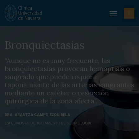
Bronquiectasias
"Aunque no es muy frecuente, las
bronquiectasias provocan hemoptisis o
sangrado que puede requerir
taponamiento de las arterias sangrantes
mediante un catéter o resección
quirúrgica de la zona afecta".
DRA. ARANTZA CAMPO EZQUIBELA
ESPECIALISTA. DEPARTAMENTO DE NEUMOLOGÍA