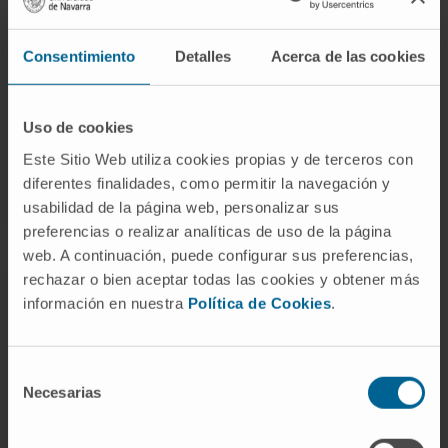
En esos casos, la fisioterapia respiratoria para
drenaje de secreciones es clave para mejorar
Consentimiento
Detalles
Acerca de las cookies
los síntomas y disminuir las infecciones.
Uso de cookies
SOLICITE MÁS INFORMACIÓN SOBRE ESTE TRATAMIENTO
Este Sitio Web utiliza cookies propias y de terceros con
diferentes finalidades, como permitir la navegación y
usabilidad de la página web, personalizar sus
preferencias o realizar analíticas de uso de la página
web. A continuación, puede configurar sus preferencias,
rechazar o bien aceptar todas las cookies y obtener más
información en nuestra
Política de Cookies
.
El Departamento de
Neumología
de la Clínica Universidad de
Selección
Navarra
Necesarias
de
consentimiento