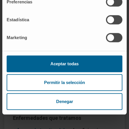
Preferencias
Especializado en tabaquismo y en las
enfermedades causadas por el tabaco, el
Estadística
Departamento cuenta con más de 15 años de
experiencia en programas de deshabituación
Marketing
tabáquica y de detección precoz del cáncer
de pulmón.
Los especialistas del departamento han
Aceptar todas
recibido formación en centros punteros del
mundo, incluyendo centros de Estados
Unidos, y tienen amplia experiencia en el
Permitir la selección
diagnóstico y tratamiento de todas las
enfermedades respiratorias, las comunes y
Denegar
las menos frecuentes.
Enfermedades que tratamos