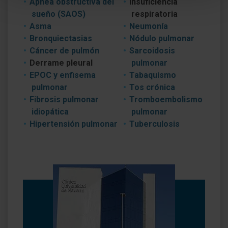
Apnea obstructiva del
Insuficiencia
sueño (SAOS)
respiratoria
Asma
Neumonía
Bronquiectasias
Nódulo pulmonar
Cáncer de pulmón
Sarcoidosis
Derrame pleural
pulmonar
EPOC y enfisema
Tabaquismo
pulmonar
Tos crónica
Fibrosis pulmonar
Tromboembolismo
idiopática
pulmonar
Hipertensión pulmonar
Tuberculosis