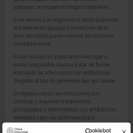
síntomas, no requieren ningún tratamiento.
Si se limitan a un segmento o lóbulo pulmonar,
el tratamiento quirúrgico (resección de la
zona afectada) puede resolver los síntomas
completamente.
Si son difusas, es importante investigar si
existe una posible causa y tratar de forma
adecuada las infecciones con antibióticos
dirigidos al tipo de gérmenes que las causan.
En algunos casos, las infecciones son
crónicas y requieren tratamientos
prolongados o intermitentes con antibióticos
inhalados o por vía sistémica (oral o
endovenosa).