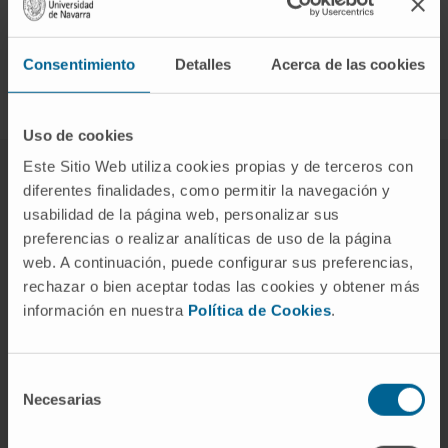
bloqueando los efectos de la nicotina y disminuyendo
significativamente el deseo de fumar.
Consentimiento
Detalles
Acerca de las cookies
Uso de cookies
Este Sitio Web utiliza cookies propias y de terceros con
diferentes finalidades, como permitir la navegación y
El Departamento de Neumología
usabilidad de la página web, personalizar sus
de la Clínica Universidad de Navarra
preferencias o realizar analíticas de uso de la página
web. A continuación, puede configurar sus preferencias,
rechazar o bien aceptar todas las cookies y obtener más
información en nuestra
Política de Cookies
.
Especializado en tabaquismo y en las
enfermedades causadas por el tabaco, el
Departamento cuenta con más de 15 años de
Selección
Necesarias
experiencia en programas de deshabituación
de
tabáquica y de detección precoz del cáncer de
consentimiento