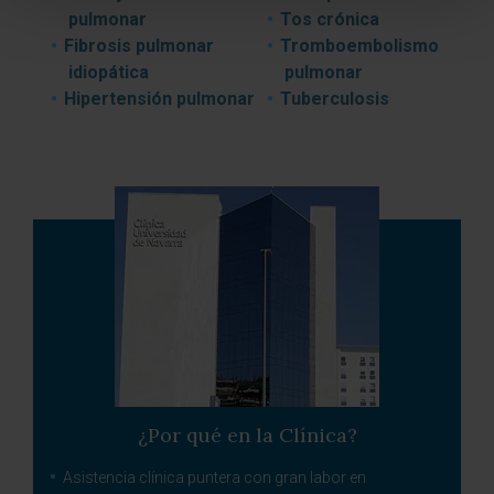
pulmonar
Tos crónica
Fibrosis pulmonar
Tromboembolismo
idiopática
pulmonar
Hipertensión pulmonar
Tuberculosis
¿Por qué en la Clínica?
Asistencia clínica puntera con gran labor en