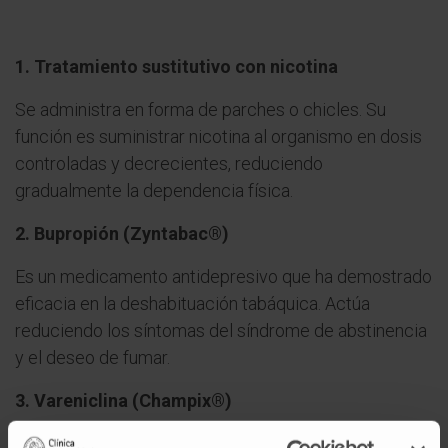
1. Tratamiento sustitutivo con nicotina
Se administra en forma de parches o chicles. Su
función es suministrar nicotina al organismo en dosis
controladas y decrecientes, reduciendo
gradualmente la dependencia física.
2. Bupropión (Zyntabac®)
Es un medicamento antidepresivo que ha demostrado
eficacia en la deshabituación tabáquica. Actúa
reduciendo los síntomas del síndrome de abstinencia
y el deseo de fumar.
3. Vareniclina (Champix®)
Este fármaco actúa sobre el sistema nervioso central,