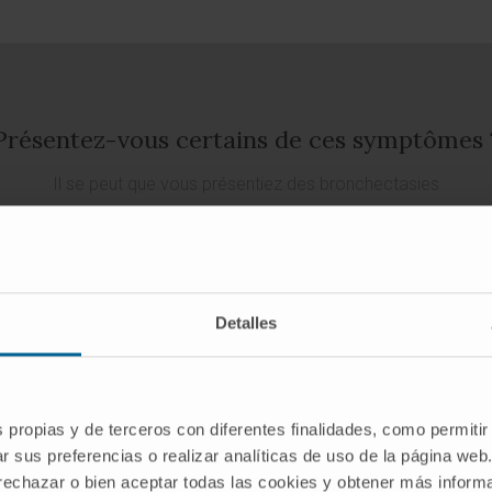
Présentez-vous certains de ces symptômes 
Il se peut que vous présentiez des bronchectasies
DEMANDEZ UN RENDEZ-VOUS AVEC NOS SPÉCIALISTES
Detalles
s propias y de terceros con diferentes finalidades, como permitir
 causes ?
Comment diagno
r sus preferencias o realizar analíticas de uso de la página web
 rechazar o bien aceptar todas las cookies y obtener más infor