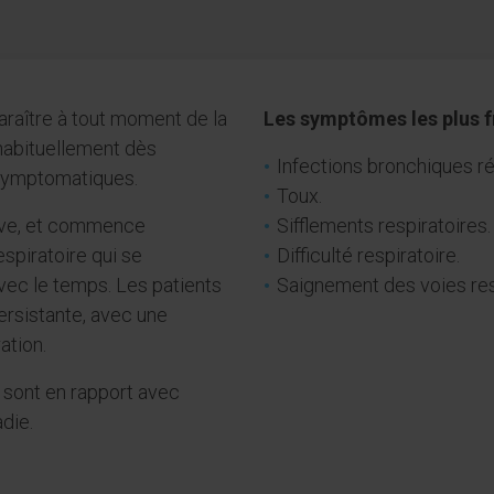
raître à tout moment de la
Les symptômes les plus f
habituellement dès
Infections bronchiques r
 asymptomatiques.
Toux.
sive, et commence
Sifflements respiratoires.
spiratoire qui se
Difficulté respiratoire.
vec le temps. Les patients
Saignement des voies res
ersistante, avec une
ation.
é sont en rapport avec
adie.