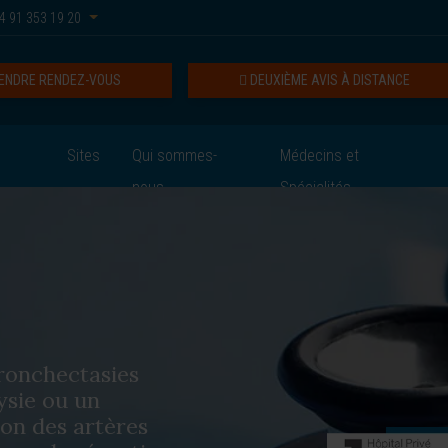
4 91 353 19 20
ENDRE RENDEZ-VOUS
DEUXIÈME AVIS À DISTANCE
Sites
Qui sommes-
Médecins et
nous
Spécialités
bronchectasies
sie ou un
ion des artères