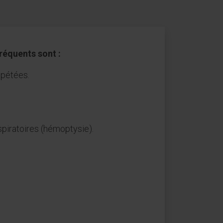
réquents sont :
épétées.
piratoires (hémoptysie).