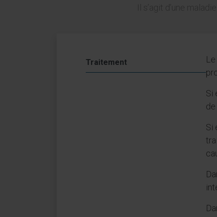
Il s’agit d’une malad
Le
Traitement
pr
Si 
de
Si 
tra
ca
Dan
int
Dan