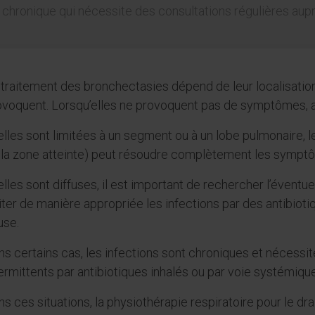
ie chronique qui nécessite des consultations régulières a
 traitement des bronchectasies dépend de leur localisatio
ovoquent. Lorsqu’elles ne provoquent pas de symptômes, a
elles sont limitées à un segment ou à un lobe pulmonaire, l
 la zone atteinte) peut résoudre complètement les sympt
elles sont diffuses, il est important de rechercher l’éventu
iter de manière appropriée les infections par des antibio
use.
s certains cas, les infections sont chroniques et nécessi
ermittents par antibiotiques inhalés ou par voie systémique
s ces situations, la physiothérapie respiratoire pour le dr