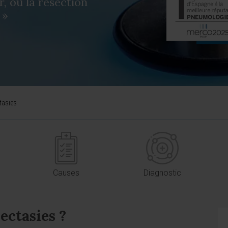
r, ou la résection
 »
tasies
Causes
Diagnostic
ectasies ?