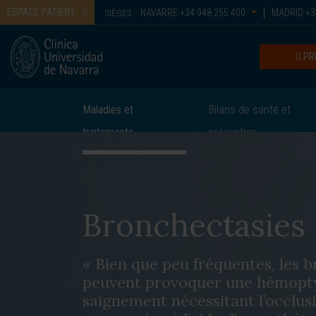
ESPACE PATIENT
NAVARRE
+34 948 255 400
MADRID
+3
SIÈGES :
PR
Maladies et
Bilans de santé et
traitements
prévention
Bronchectasies
« Bien que peu fréquentes, les 
peuvent provoquer une hémopty
saignement nécessitant l’occlus