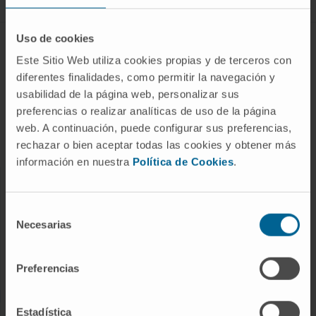
Uso de cookies
DISEASES AND TREATMENTS
Este Sitio Web utiliza cookies propias y de terceros con
diferentes finalidades, como permitir la navegación y
Diseases
usabilidad de la página web, personalizar sus
Diagnostic procedures
preferencias o realizar analíticas de uso de la página
Treatments
web. A continuación, puede configurar sus preferencias,
Check-ups and health
rechazar o bien aceptar todas las cookies y obtener más
información en nuestra
Política de Cookies
.
OUR PROFESSIONALS
Selección
Cancer Center
Necesarias
de
consentimiento
Meet the professionals
Medical Services
Preferencias
Estadística