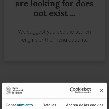
are looking for does
not exist ...
We suggest you use the search
engine or the menu options.
Join our community!
SUBSCRIBE
Consentimiento
Detalles
Acerca de las cookies
Follow us