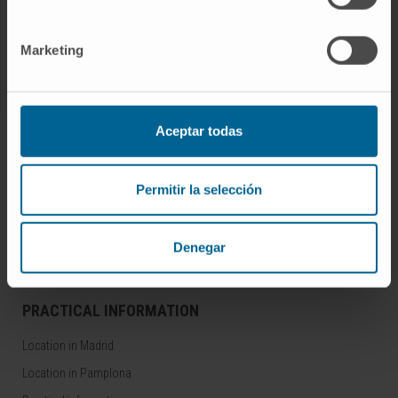
RESEARCH AND CLINICAL TRIALS
Clinical Trials
Marketing
Central Unit for Clinical Trials
ABOUT US
Aceptar todas
Why should you come
Permitir la selección
Technology
Awards and accreditations
Corporate Social Responsibility
Denegar
PRACTICAL INFORMATION
Location in Madrid
Location in Pamplona