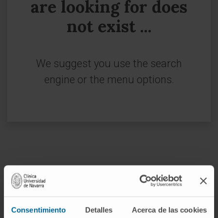
are looking for does
not exist ...
We suggest you use the search
engine or the menu options.
Join our community!
SUBSCRIBE
Consentimiento
Detalles
Acerca de las cookies
Follow us