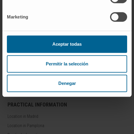
RESEARCH AND CLINICAL TRIALS
Clinical Trials
Marketing
Central Unit for Clinical Trials
ABOUT US
Aceptar todas
Why should you come
Permitir la selección
Technology
Awards and accreditations
Corporate Social Responsibility
Denegar
PRACTICAL INFORMATION
Location in Madrid
Location in Pamplona