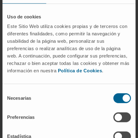
Uso de cookies
DISEASES AND TREATMENTS
Este Sitio Web utiliza cookies propias y de terceros con
diferentes finalidades, como permitir la navegación y
Diseases
usabilidad de la página web, personalizar sus
Diagnostic procedures
preferencias o realizar analíticas de uso de la página
Treatments
web. A continuación, puede configurar sus preferencias,
Check-ups and health
rechazar o bien aceptar todas las cookies y obtener más
información en nuestra
Política de Cookies
.
OUR PROFESSIONALS
Selección
Cancer Center
Necesarias
de
consentimiento
Meet the professionals
Medical Services
Preferencias
Estadística