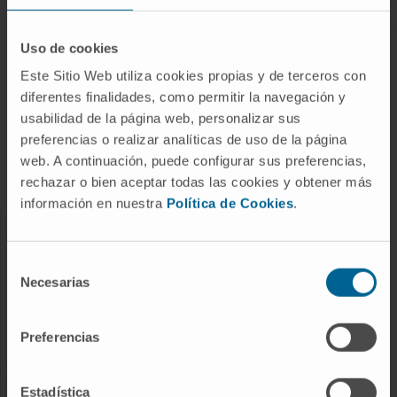
Uso de cookies
DISEASES AND TREATMENTS
Este Sitio Web utiliza cookies propias y de terceros con
diferentes finalidades, como permitir la navegación y
Diseases
usabilidad de la página web, personalizar sus
Diagnostic procedures
preferencias o realizar analíticas de uso de la página
Treatments
web. A continuación, puede configurar sus preferencias,
Check-ups and health
rechazar o bien aceptar todas las cookies y obtener más
información en nuestra
Política de Cookies
.
OUR PROFESSIONALS
Selección
Cancer Center
Necesarias
de
consentimiento
Meet the professionals
Medical Services
Preferencias
Estadística