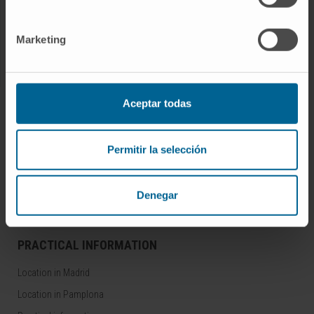
RESEARCH AND CLINICAL TRIALS
Clinical Trials
Marketing
Central Unit for Clinical Trials
ABOUT US
Aceptar todas
Why should you come
Permitir la selección
Technology
Awards and accreditations
Corporate Social Responsibility
Denegar
PRACTICAL INFORMATION
Location in Madrid
Location in Pamplona