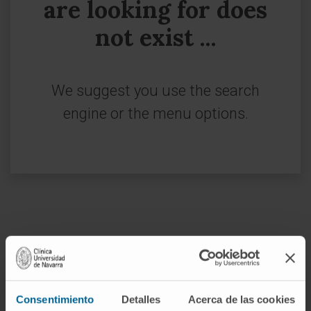
are looking for does
not exist ...
We suggest you use the search
engine or the menu options.
Join our community!
SUBSCRIBE
Consentimiento
Detalles
Acerca de las cookies
Follow us