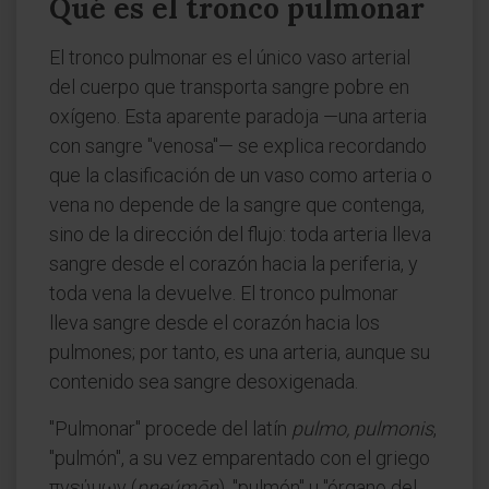
Qué es el tronco pulmonar
El tronco pulmonar es el único vaso arterial
del cuerpo que transporta sangre pobre en
oxígeno. Esta aparente paradoja —una arteria
con sangre "venosa"— se explica recordando
que la clasificación de un vaso como arteria o
vena no depende de la sangre que contenga,
sino de la dirección del flujo: toda arteria lleva
sangre desde el corazón hacia la periferia, y
toda vena la devuelve. El tronco pulmonar
lleva sangre desde el corazón hacia los
pulmones; por tanto, es una arteria, aunque su
contenido sea sangre desoxigenada.
"Pulmonar" procede del latín
pulmo, pulmonis
,
"pulmón", a su vez emparentado con el griego
πνεύμων (
pneúmōn
), "pulmón" u "órgano del