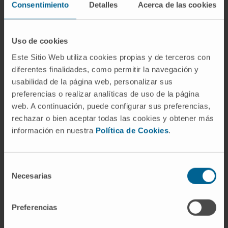
Consentimiento
Detalles
Acerca de las cookies
¿Es lo mismo "tronco pulmonar"
que "arteria pulmonar"?
Uso de cookies
Casi. En sentido estricto, el tronco pulmonar
Este Sitio Web utiliza cookies propias y de terceros con
es el segmento común que sale del ventrículo
diferentes finalidades, como permitir la navegación y
derecho antes de bifurcarse. Las "arterias
usabilidad de la página web, personalizar sus
pulmonares" son las dos ramas (derecha e
preferencias o realizar analíticas de uso de la página
izquierda) que nacen de esa bifurcación. En la
web. A continuación, puede configurar sus preferencias,
práctica, muchos textos usan "arteria
rechazar o bien aceptar todas las cookies y obtener más
pulmonar" o "arteria pulmonar principal" como
información en nuestra
Política de Cookies
.
sinónimo del tronco.
¿Por qué el tronco pulmonar lleva
Selección
sangre desoxigenada si es una
Necesarias
de
arteria?
consentimiento
Preferencias
Porque lo que define a una arteria no es el tipo
de sangre que transporta, sino la dirección del