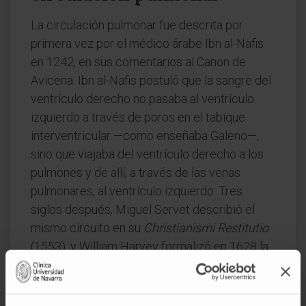
La circulación pulmonar fue descrita por
primera vez por el médico árabe Ibn al-Nafis
en 1242, en sus comentarios al Canon de
Avicena. Ibn al-Nafis postuló que la sangre del
ventrículo derecho no pasaba al ventrículo
izquierdo a través de poros en el tabique
interventricular —como enseñaba Galeno—,
sino que viajaba del ventrículo derecho a los
pulmones y de allí, a través de las venas
pulmonares, al ventrículo izquierdo. Tres
siglos después, Miguel Servet describió el
mismo circuito en su
Christianismi Restitutio
(1553), y William Harvey formalizó en 1628 la
teoría completa de la doble circulación.
Preguntas frecuentes