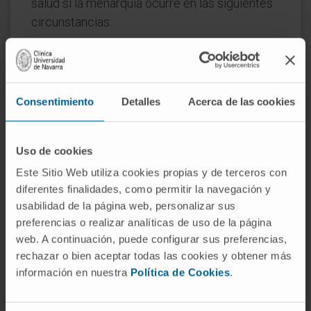
salud si la menarquia ocurre en las siguientes
circunstancias:
Antes de los 8 años.
Después de los 15 años, sin signos de
desarrollo puberal.
Consentimiento
Detalles
Acerca de las cookies
Menstruaciones extremadamente dolorosas
o abundantes desde el inicio.
Síntomas adicionales, como fatiga extrema,
Uso de cookies
mareos o pérdida de peso inexplicada.
Este Sitio Web utiliza cookies propias y de terceros con
diferentes finalidades, como permitir la navegación y
Precauciones y cuidados
usabilidad de la página web, personalizar sus
relacionados con la
preferencias o realizar analíticas de uso de la página
menarquia
web. A continuación, puede configurar sus preferencias,
rechazar o bien aceptar todas las cookies y obtener más
La educación sobre la higiene menstrual, el
información en nuestra
Política de Cookies
.
reconocimiento de patrones normales del
ciclo y la identificación temprana de