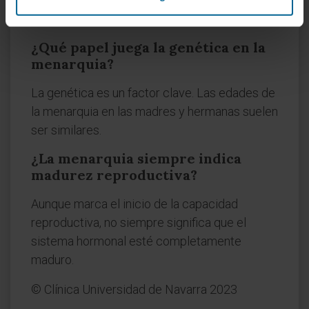
puede retrasar la menarquia, mientras que un
peso elevado puede adelantarla.
¿Qué papel juega la genética en la
menarquia?
La genética es un factor clave. Las edades de
la menarquia en las madres y hermanas suelen
ser similares.
¿La menarquia siempre indica
madurez reproductiva?
Aunque marca el inicio de la capacidad
reproductiva, no siempre significa que el
sistema hormonal esté completamente
maduro.
© Clínica Universidad de Navarra 2023