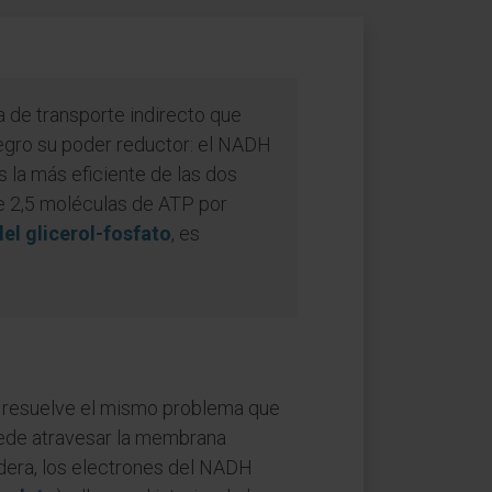
 de transporte indirecto que
tegro su poder reductor: el NADH
 la más eficiente de las dos
e 2,5 moléculas de ATP por
el glicerol-fosfato
, es
e resuelve el mismo problema que
ede atravesar la membrana
adera, los electrones del NADH