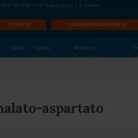
+34 91 353 19 20
TRABAJE EN CUN
INTRANET
PEDIR CITA
SEGUNDA OPINIÓN A DISTANCIA
Sedes
Quiénes
Médicos y
In
somos
Especialidades
e
malato-aspartato