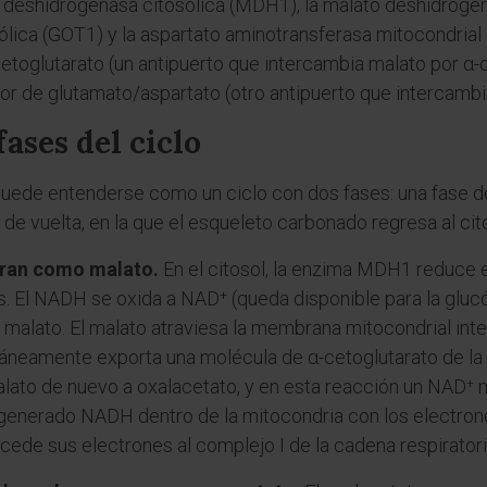
o deshidrogenasa citosólica (MDH1), la malato deshidroge
ólica (GOT1) y la aspartato aminotransferasa mitocondrial
etoglutarato (un antipuerto que intercambia malato por α-c
or de glutamato/aspartato (otro antipuerto que intercambi
ases del ciclo
puede entenderse como un ciclo con dos fases: una fase de 
 de vuelta, en la que el esqueleto carbonado regresa al cit
tran como malato.
En el citosol, la enzima MDH1 reduce el
l NADH se oxida a NAD⁺ (queda disponible para la glucólis
 malato. El malato atraviesa la membrana mitocondrial inte
áneamente exporta una molécula de α-cetoglutarato de la ma
alato de nuevo a oxalacetato, y en esta reacción un NAD⁺
 regenerado NADH dentro de la mitocondria con los electr
cede sus electrones al complejo I de la cadena respiratori