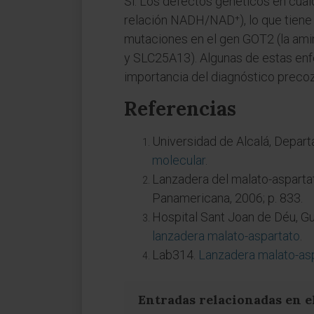
Sí. Los defectos genéticos en cual
relación NADH/NAD⁺), lo que tiene
mutaciones en el gen GOT2 (la ami
y SLC25A13). Algunas de estas enfe
importancia del diagnóstico precoz
Referencias
Universidad de Alcalá, Depar
molecular
.
Lanzadera del malato-asparta
Panamericana, 2006; p. 833.
Hospital Sant Joan de Déu, G
lanzadera malato-aspartato
.
Lab314.
Lanzadera malato-as
Entradas relacionadas en e