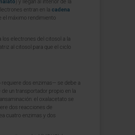
malato
) y llegan al interior de la
lectrones entran en la
cadena
te el máximo rendimiento
los electrones del citosol a la
triz al citosol para que el ciclo
lo requiere dos enzimas— se debe a
 de un transportador propio en la
ransaminación: el oxalacetato se
uiere dos reacciones de
lea cuatro enzimas y dos