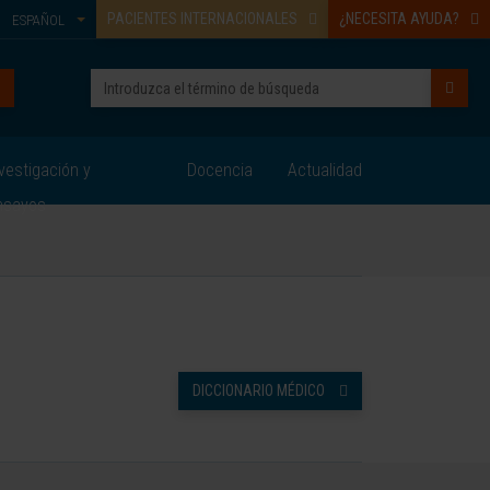
PACIENTES INTERNACIONALES
¿NECESITA AYUDA?
ESPAÑOL
vestigación y
Docencia
Actualidad
nsayos
DICCIONARIO MÉDICO