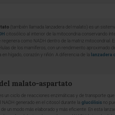
rtato
(también llamada lanzadera del malato) es un sistema
DH
citosólico al interior de la mitocondria conservando ín
 regenera como NADH dentro de la matriz mitocondrial. Es
células de los mamíferos, con un rendimiento aproximado d
en hígado, corazón y riñón. A diferencia de la
lanzadera d
 del malato-aspartato
 es un ciclo de reacciones enzimáticas y de transporte qu
el NADH generado en el citosol durante la
glucólisis
no pu
e de un modo más elaborado y más eficiente. En esta lanz