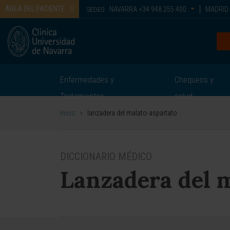
ÁREA DEL PACIENTE
NAVARRA
+34 948 255 400
MADRID
SEDES:
Enfermedades y
Chequeos y
Tratamientos
salud
Inicio
>
lanzadera del malato-aspartato
DICCIONARIO MÉDICO
Lanzadera del 