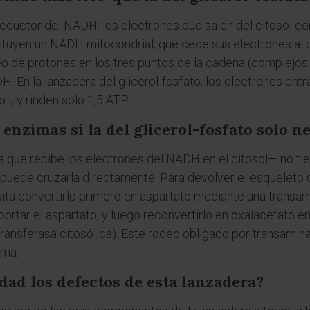
eductor del NADH: los electrones que salen del citosol co
stituyen un NADH mitocondrial, que cede sus electrones al 
o de protones en los tres puntos de la cadena (complejos I,
En la lanzadera del glicerol-fosfato, los electrones entr
 I, y rinden solo 1,5 ATP.
enzimas si la del glicerol-fosfato solo n
 que recibe los electrones del NADH en el citosol— no tie
puede cruzarla directamente. Para devolver el esqueleto 
esita convertirlo primero en aspartato mediante una transa
ortar el aspartato, y luego reconvertirlo en oxalacetato en
ransferasa citosólica). Este rodeo obligado por transamin
ema.
ad los defectos de esta lanzadera?