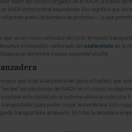
ador: salen del citosol cargados en el NADH (a través del
un NADH mitocondrial equivalente. Eso significa que los e
I —el primer punto de bombeo de protones—, lo que permi
 que sirven como vehículos del ciclo: el malato transporta 
o devuelve el esqueleto carbonado del
oxalacetato
de la ma
anglosajona se denomina
malate-aspartate shuttle
.
lanzadera
mayor que la de la lanzadera del glicerol-fosfato, que so
 "recibe" los electrones del NADH en el citosol, no dispone
 sortear este obstáculo, el sistema utiliza un rodeo por t
ne transportador) para poder cruzar la membrana. Esto req
gundo transportador antipuerto. En total, la lanzadera emp