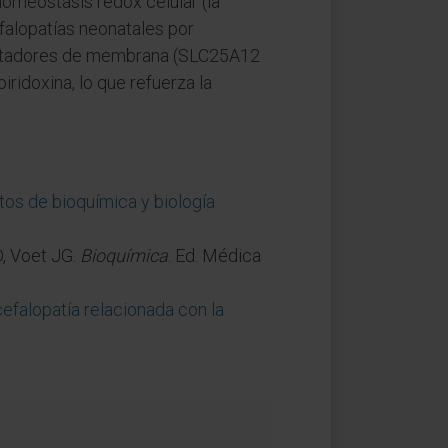
homeostasis redox celular (la
falopatías neonatales por
portadores de membrana (SLC25A12
idoxina, lo que refuerza la
os de bioquímica y biología
D, Voet JG.
Bioquímica
. Ed. Médica
falopatía relacionada con la