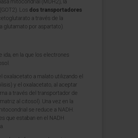
nasa mitocondrial (MDH2), la
 (GOT2). Los
dos transportadores
etoglutarato a través de la
a glutamato por aspartato).
ida, en la que los electrones
osol.
 oxalacetato a malato utilizando el
is) y el oxalacetato, al aceptar
rna a través del transportador de
triz al citosol). Una vez en la
 mitocondrial se reduce a NADH.
ones que estaban en el NADH
a.