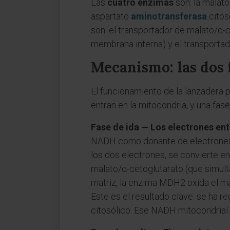
Las
cuatro enzimas
son: la malat
aspartato
aminotransferasa
citos
son: el transportador de malato/α-c
membrana interna) y el transportad
Mecanismo: las dos f
El funcionamiento de la lanzadera 
entran en la mitocondria, y una fase
Fase de ida — Los electrones en
NADH como donante de electrones. E
los dos electrones, se convierte en
malato/α-cetoglutarato (que simult
matriz, la enzima MDH2 oxida el m
Este es el resultado clave: se ha
citosólico. Ese NADH mitocondrial 