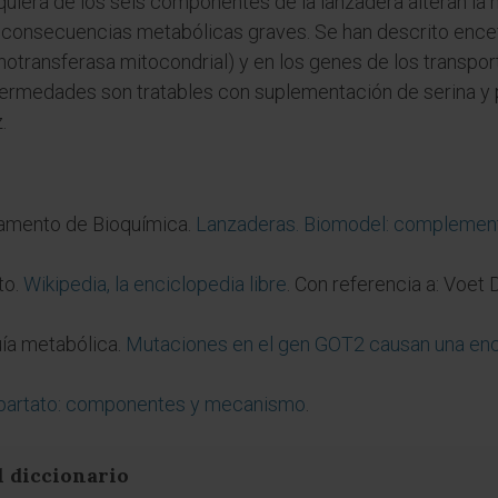
quiera de los seis componentes de la lanzadera alteran la 
 consecuencias metabólicas graves. Se han descrito ence
notransferasa mitocondrial) y en los genes de los trans
rmedades son tratables con suplementación de serina y pir
.
tamento de Bioquímica.
Lanzaderas. Biomodel: complement
to.
Wikipedia, la enciclopedia libre
. Con referencia a: Voet 
uía metabólica.
Mutaciones en el gen GOT2 causan una ence
partato: componentes y mecanismo
.
l diccionario