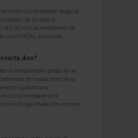
mo NADH (vía el malato) llegan al
complejo I de la cadena
 III y IV), con un rendimiento de
an como FADH₂ al nivel del
ecesita dos?
ne un transportador propio en la
carbonado del oxalacetato de la
minación (usando una
 el citosol mediante otra
ación es lo que añade dos enzimas