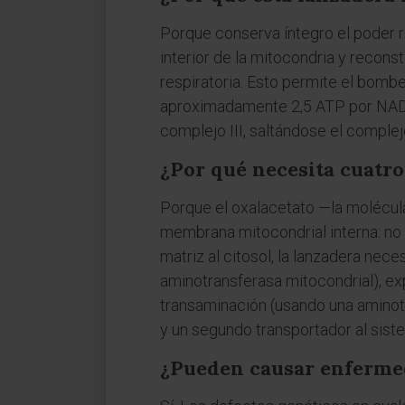
Porque conserva íntegro el poder r
interior de la mitocondria y recon
respiratoria. Esto permite el bombe
aproximadamente 2,5 ATP por NADH. 
complejo III, saltándose el complejo
¿Por qué necesita cuatro 
Porque el oxalacetato —la molécula
membrana mitocondrial interna: no 
matriz al citosol, la lanzadera nec
aminotransferasa mitocondrial), exp
transaminación (usando una aminot
y un segundo transportador al sist
¿Pueden causar enfermed