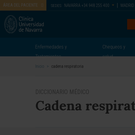
ÁREA DEL PACIENTE
NAVARRA
+34 948 255 400
MADRID
SEDES:
Enfermedades y
Chequeos y
Tratamientos
salud
Inicio
>
cadena respiratoria
DICCIONARIO MÉDICO
Cadena respirat