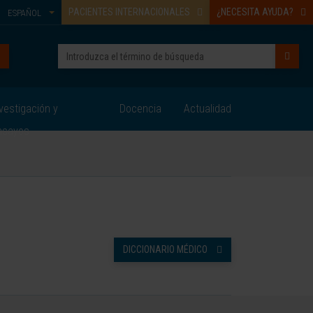
PACIENTES INTERNACIONALES
¿NECESITA AYUDA?
ESPAÑOL
vestigación y
Docencia
Actualidad
nsayos
DICCIONARIO MÉDICO