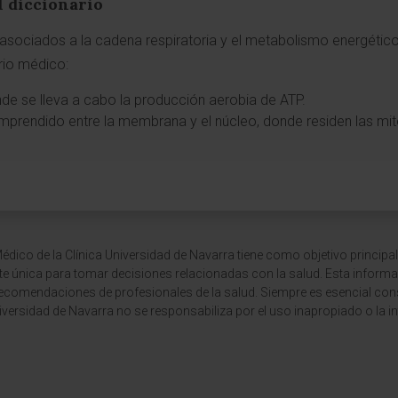
l diccionario
sociados a la cadena respiratoria y el metabolismo energético 
ario médico:
nde se lleva a cabo la producción aerobia de ATP.
omprendido entre la membrana y el núcleo, donde residen las mi
dico de la Clínica Universidad de Navarra tiene como objetivo principal
te única para tomar decisiones relacionadas con la salud. Esta informa
recomendaciones de profesionales de la salud. Siempre es esencial consu
versidad de Navarra no se responsabiliza por el uso inapropiado o la in