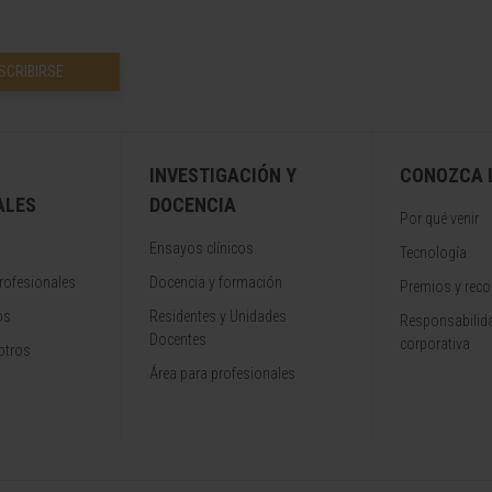
SCRIBIRSE
INVESTIGACIÓN Y
CONOZCA L
ALES
DOCENCIA
Por qué venir
Ensayos clínicos
Tecnología
rofesionales
Docencia y formación
Premios y rec
os
Residentes y Unidades
Responsabilida
Docentes
corporativa
otros
Área para profesionales