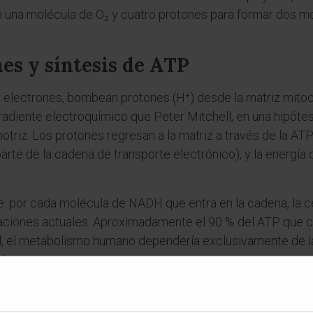
 una molécula de O₂ y cuatro protones para formar dos mo
es y síntesis de ATP
erir electrones, bombean protones (H⁺) desde la matriz mito
diente electroquímico que Peter Mitchell, en una hipótesi
triz. Los protones regresan a la matriz a través de la AT
rte de la cadena de transporte electrónico), y la energía d
e: por cada molécula de NADH que entra en la cadena, la cé
aciones actuales. Aproximadamente el 90 % del ATP que 
, el metabolismo humano dependería exclusivamente de la 
glucosa.
es