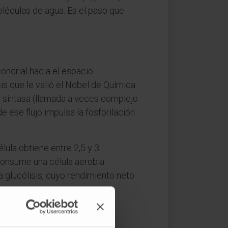
léculas de agua. Es el paso que
condrial hacia el espacio
s que le valió el Nobel de Química
P sintasa (llamada a veces complejo
e ese flujo impulsa la fosforilación
lula obtiene entre 2,5 y 3
consume una célula aerobia
glucólisis, cuyo rendimiento neto