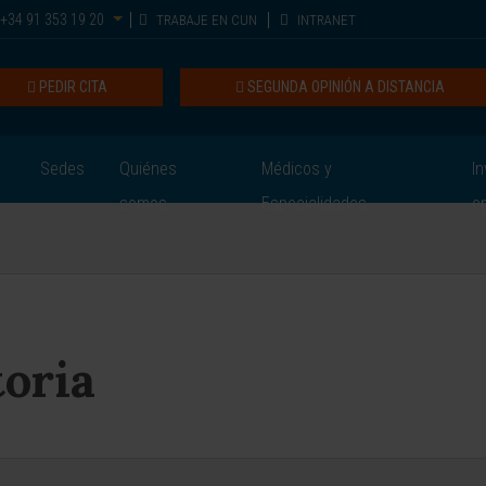
+34 91 353 19 20
TRABAJE EN CUN
INTRANET
PEDIR CITA
SEGUNDA OPINIÓN A DISTANCIA
Sedes
Quiénes
Médicos y
In
somos
Especialidades
e
oria