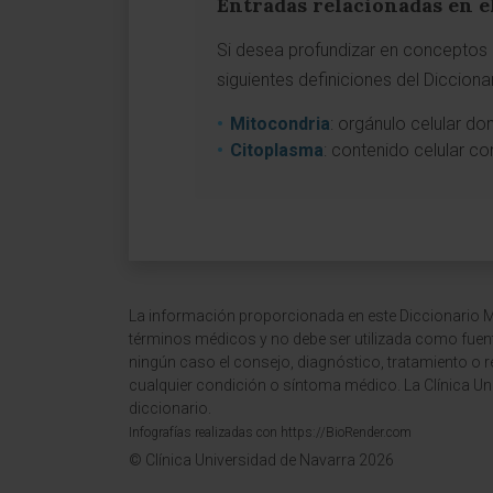
Entradas relacionadas en e
Si desea profundizar en conceptos a
siguientes definiciones del Diccion
Mitocondria
: orgánulo celular do
Citoplasma
: contenido celular c
La información proporcionada en este Diccionario Mé
términos médicos y no debe ser utilizada como fuen
ningún caso el consejo, diagnóstico, tratamiento o 
cualquier condición o síntoma médico. La Clínica Uni
diccionario.
Infografías realizadas con https://BioRender.com
© Clínica Universidad de Navarra 2026