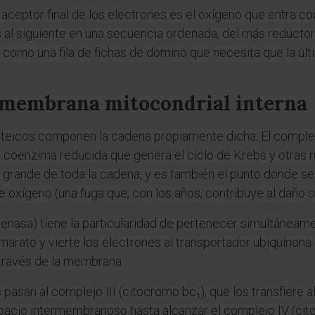
l aceptor final de los electrones es el oxígeno que entra c
 siguiente en una secuencia ordenada, del más reductor al
 como una fila de fichas de dominó que necesita que la úl
a membrana mitocondrial interna
oteicos componen la cadena propiamente dicha. El compl
a coenzima reducida que genera el ciclo de Krebs y otras 
 grande de toda la cadena, y es también el punto donde se
e oxígeno (una fuga que, con los años, contribuye al daño 
genasa) tiene la particularidad de pertenecer simultáneame
umarato y vierte los electrones al transportador ubiquinona.
través de la membrana.
 pasan al complejo III (citocromo bc₁), que los transfiere 
spacio intermembranoso hasta alcanzar el complejo IV (citoc