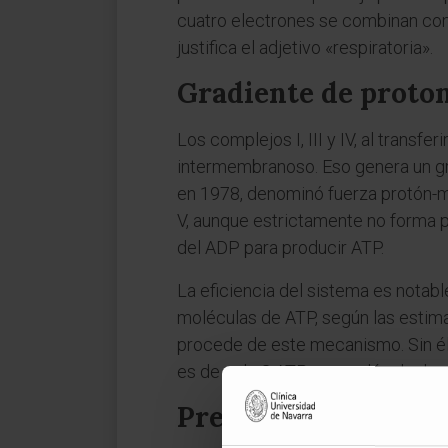
cuatro electrones se combinan con
justifica el adjetivo «respiratoria».
Gradiente de proton
Los complejos I, III y IV, al transf
intermembranoso. Eso genera un gra
en 1978, denominó fuerza protón-mo
V, aunque estrictamente no forma pa
del ADP para producir ATP.
La eficiencia del sistema es notabl
moléculas de ATP, según las estim
procede de este mecanismo. Sin él
es de solo 2 ATP por molécula de 
Preguntas frecuent