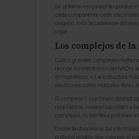
Se la llama «respiratoria» porque e
cada componente cede electrones al
oxígeno, toda la cadena se detiene,
sigan.
Los complejos de l
Cuatro grandes complejos multipr
recoge los electrones del NADH, l
en mamíferos, es la estructura más
electrones como radicales libres d
El complejo II (succinato deshidro
respiratoria: oxida el succinato a f
complejos, no bombea protones a 
Desde la ubiquinona, los electrones
proteína soluble que viaja por el e