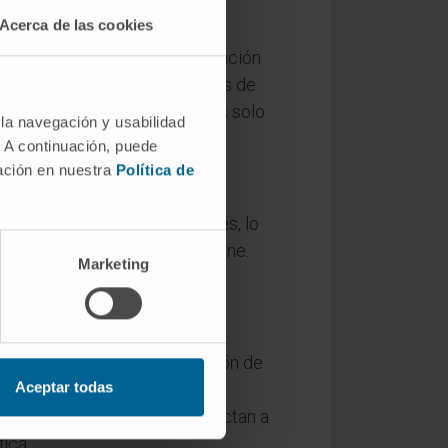
Acerca de las cookies
 complejos I a IV. La fosforilación
los textos usen ambos términos de
to y la cadena respiratoria es solo
 la navegación y usabilidad
. A continuación, puede
mación en nuestra
Política de
 es impermeable a los protones, lo
ara que la ATP sintasa funcione.
Marketing
smática.
uce drásticamente la producción de
Aceptar todas
Las llamadas enfermedades
 casos a mutaciones que afectan a
ica.