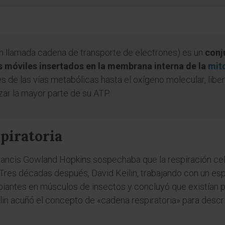
n llamada cadena de transporte de electrones) es un
conj
 móviles insertados en la membrana interna de la
mit
s de las vías metabólicas hasta el oxígeno molecular, libe
zar la mayor parte de su ATP.
spiratoria
 Francis Gowland Hopkins sospechaba que la respiración cel
 Tres décadas después, David Keilin, trabajando con un e
antes en músculos de insectos y concluyó que existían 
lin acuñó el concepto de «cadena respiratoria» para descr