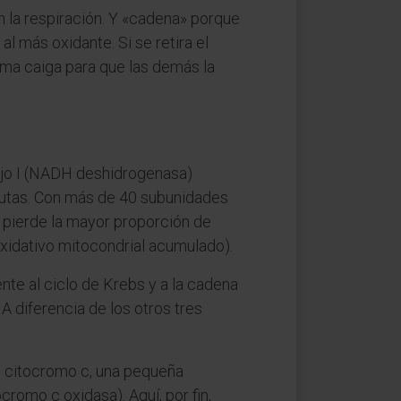
on la respiración. Y «cadena» porque
 más oxidante. Si se retira el
tima caiga para que las demás la
ejo I (NADH deshidrogenasa)
rutas. Con más de 40 subunidades
 pierde la mayor proporción de
oxidativo mitocondrial acumulado).
nte al ciclo de Krebs y a la cadena
 A diferencia de los otros tres
al citocromo c, una pequeña
romo c oxidasa). Aquí, por fin,