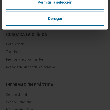
Docencia y formación
Permitir la selección
Residentes y Unidades Docentes
Área para profesionales
Denegar
CONOZCA LA CLÍNICA
Por qué venir
Tecnología
Premios y reconocimientos
Responsabilidad social corporativa
INFORMACIÓN PRÁCTICA
Sede de Madrid
Sede de Pamplona
Información práctica