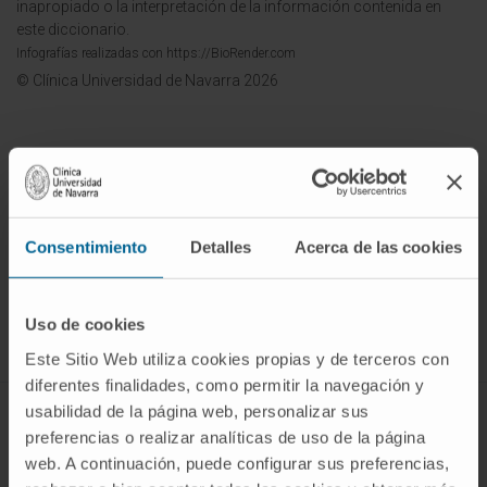
inapropiado o la interpretación de la información contenida en
este diccionario.
Infografías realizadas con https://BioRender.com
© Clínica Universidad de Navarra 2026
¡Únete a nuestra comunidad!
Consentimiento
Detalles
Acerca de las cookies
SUSCRIBIRSE
Uso de cookies
Síguenos
Este Sitio Web utiliza cookies propias y de terceros con
diferentes finalidades, como permitir la navegación y
usabilidad de la página web, personalizar sus
ENFERMEDADES Y TRATAMIENTOS
preferencias o realizar analíticas de uso de la página
web. A continuación, puede configurar sus preferencias,
Enfermedades