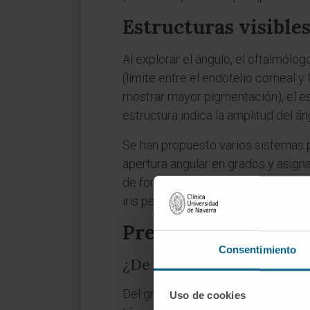
Estructuras visible
Al explorar el ángulo, el oftalmólo
(límite entre el endotelio corneal y
mostrar mayor pigmentación), el espo
estructura indica la amplitud del án
Se han propuesto varios sistemas pa
apertura angular en grados y asigna
de forma inversa según las estructu
iris periférico y la posición de su i
Preguntas frecuent
Consentimiento
¿De dónde procede la pala
Del griego γωνία (
gonía
), que signi
Uso de cookies