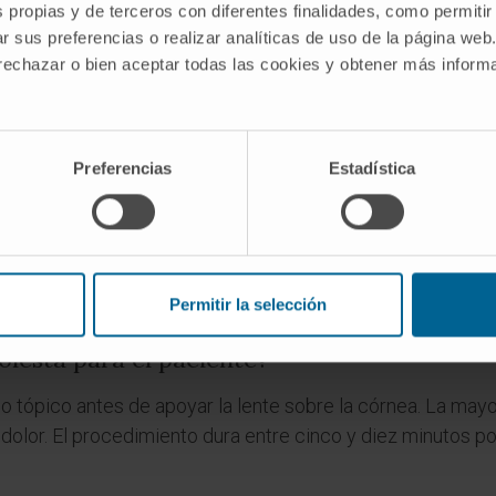
man la córnea y el iris en la cámara anterior del ojo.
s propias y de terceros con diferentes finalidades, como permitir
r sus preferencias o realizar analíticas de uso de la página web
 que tonometría?
 rechazar o bien aceptar todas las cookies y obtener más infor
 intraocular
, mientras que la gonioscopia inspecciona vis
ones se complementan en la evaluación del glaucoma, per
Preferencias
Estadística
a goniotomía?
quirúrgica que se realiza bajo visión gonioscópica directa. 
 mientras secciona la malla trabecular. La gonioscopia, en
Permitir la selección
en guía visual del acto operatorio.
olesta para el paciente?
 tópico antes de apoyar la lente sobre la córnea. La mayo
dolor. El procedimiento dura entre cinco y diez minutos por