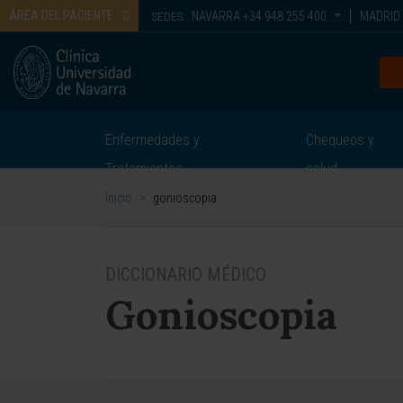
ÁREA DEL PACIENTE
NAVARRA
+34 948 255 400
MADRID
SEDES:
Enfermedades y
Chequeos y
Tratamientos
salud
Inicio
>
gonioscopia
DICCIONARIO MÉDICO
Gonioscopia