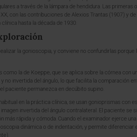
gulares a través de la lámpara de hendidura. Las primeras
XX, con las contribuciones de Alexios Trantas (1907) y de
 clínica hasta la década de 1930.
xploración
ealizar la gonioscopia, y conviene no confundirlas porque l
tes como la de Koeppe, que se aplica sobre la córnea con u
 no invertida del ángulo, lo que facilita la comparación en
 el paciente permanezca en decúbito supino.
 habitual en la práctica clínica, se usan gonioprismas con
imagen invertida del ángulo contralateral. El paciente se s
ión más rápida y cómoda. Cuando el examinador ejerce una 
oscopia dinámica o de indentación, y permite diferenciar e
te).