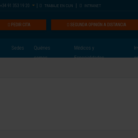
+34 91 353 19 20
TRABAJE EN CUN
INTRANET
PEDIR CITA
SEGUNDA OPINIÓN A DISTANCIA
Sedes
Quiénes
Médicos y
In
somos
Especialidades
e