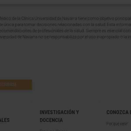
dico de la Clínica Universidad de Navarra tiene como objetivo principal
te única para tomar decisiones relacionadas con la salud. Esta informa
recomendaciones de profesionales de la salud. Siempre es esencial consu
versidad de Navarra no se responsabiliza por el uso inapropiado o la in
SCRIBIRSE
INVESTIGACIÓN Y
CONOZCA L
ALES
DOCENCIA
Por qué venir