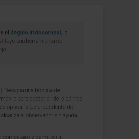
e el
ángulo iridocorneal
, la
tituye una herramienta de
ojo.
"). Designa una técnica de
rman la cara posterior de la córnea
 es óptica: la luz procedente del
o alcanza al observador sin ayuda
 córnea-aire y permiten al