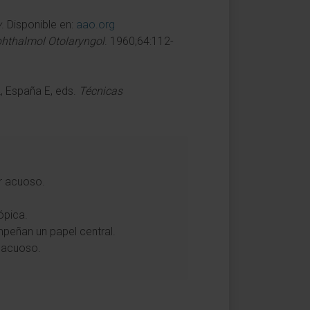
y
. Disponible en:
aao.org
hthalmol Otolaryngol
. 1960;64:112-
, España E, eds.
Técnicas
or acuoso.
ópica.
mpeñan un papel central.
r acuoso.