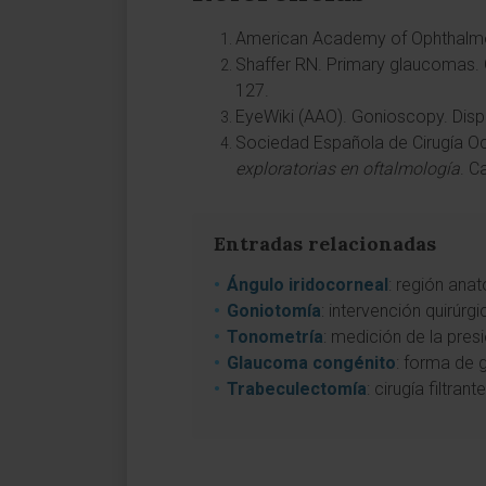
American Academy of Ophthalmo
Shaffer RN. Primary glaucomas.
127.
EyeWiki (AAO). Gonioscopy. Disp
Sociedad Española de Cirugía Oc
exploratorias en oftalmología
. C
Entradas relacionadas
Ángulo iridocorneal
: región anat
Goniotomía
: intervención quirúrg
Tonometría
: medición de la pres
Glaucoma congénito
: forma de 
Trabeculectomía
: cirugía filtr