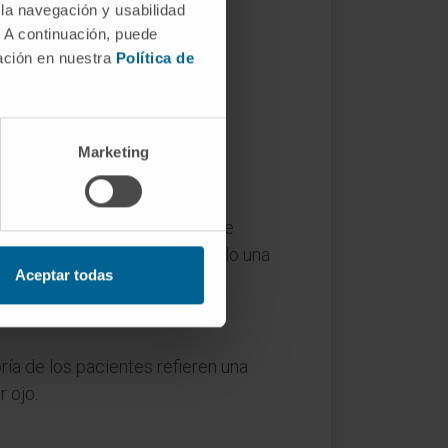
 la navegación y usabilidad
. A continuación, puede
mación en nuestra
Política de
ualmente las estructuras del
o aportan información de
Marketing
El cirujano utiliza una lente de
 ese contexto, deja de ser solo una
Aceptar todas
ría de los pacientes refieren una
 ojo.