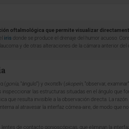
ión oftalmológica que permite visualizar directament
el
iris
donde se produce el drenaje del humor acuoso. Cons
laucoma y de otras alteraciones de la cámara anterior del 
ia
α (
gonía
, "ángulo") y σκοπεῖν (
skopeín
, "observar, examinar
 inspeccionar las estructuras situadas en el ángulo que fo
mica que resulta invisible a la observación directa. La razón
interna al atravesar la interfaz córnea-aire, de modo que n
lentes de contacto gonioscópicas, que eliminan la interfaz