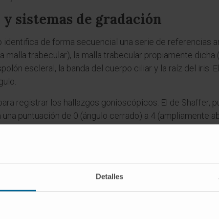
s y sistemas de gradación
go identifica de forma secuencial una serie de referencias 
 la malla trabecular), la malla trabecular propiamente dicha
lón escleral, la banda del cuerpo ciliar y la raíz del iris. 
gulo.
ra registrar los hallazgos gonioscópicos. El de Shaffer, p
 una puntuación de 0 (ángulo cerrado) a 4 (ampliamente abi
ras que dejan de verse. El sistema de Spaeth, más detallad
nserción, lo que lo hace especialmente útil en la investigaci
es
Detalles
bra "gonioscopia"?
fica "ángulo", y σκοπεῖν (
skopeín
), "examinar". El nombre alu