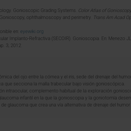
logy. Gonioscopic Grading Systems.
Color Atlas of Gonioscop
 Gonioscopy, ophthalmoscopy and perimetry.
Trans Am Acad Op
onible en:
eyewiki.org
ular Implanto-Refractiva (SECOIR). Gonioscopia. En: Menezo JL
ap. 3, 2012.
ómica del ojo entre la córnea y el iris, sede del drenaje del hum
ica que secciona la malla trabecular bajo visión gonioscópica.
ión intraocular, complemento habitual de la exploración goniosc
glaucoma infantil en la que la gonioscopia y la goniotomía dese
ante de glaucoma que crea una vía alternativa de drenaje del humo