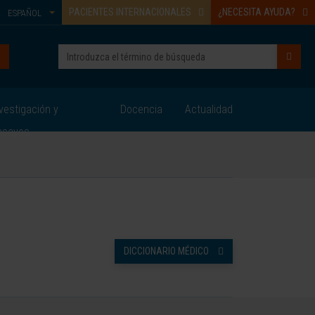
PACIENTES INTERNACIONALES
¿NECESITA AYUDA?
ESPAÑOL
vestigación y
Docencia
Actualidad
nsayos
DICCIONARIO MÉDICO