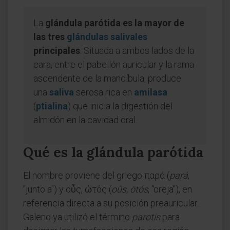
La
glándula parótida es la mayor de
las tres
glándulas salivales
principales
. Situada a ambos lados de la
cara, entre el pabellón auricular y la rama
ascendente de la mandíbula, produce
una
saliva
serosa rica en
amilasa
(
ptialina
) que inicia la digestión del
almidón en la cavidad oral.
Qué es la glándula parótida
El nombre proviene del griego παρά (
pará
,
"junto a") y οὖς, ὠτός (
oûs, ōtós
, "oreja"), en
referencia directa a su posición preauricular.
Galeno ya utilizó el término
parotis
para