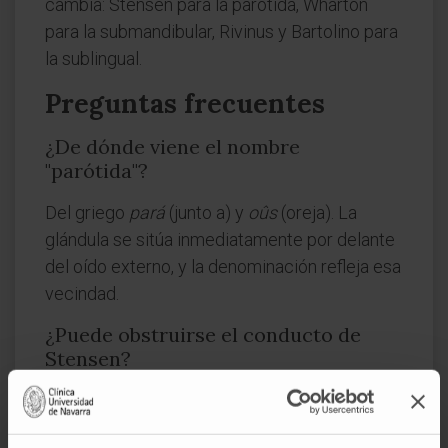
cambia: Stensen para la parótida, Wharton
para la submandibular, Rivinus y Bartolino para
la sublingual.
Preguntas frecuentes
¿De dónde viene el nombre
"parótida"?
Del griego
pará
(junto a) y
oûs
(oreja). La
glándula se sitúa inmediatamente por delante
del oído externo, y la denominación refleja esa
vecindad.
¿Puede obstruirse el conducto de
Stensen?
Sí. La formación de cálculos salivales
(
sialolitiasis
) puede bloquear el conducto,