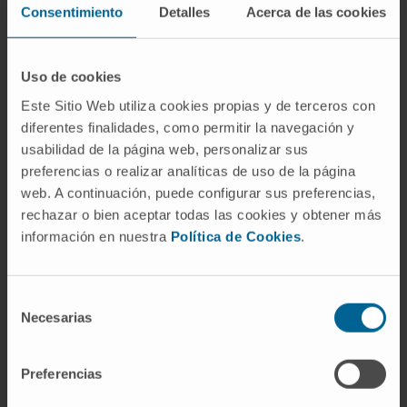
provocando dolor e hinchazón de la glándula,
Consentimiento
Detalles
Acerca de las cookies
especialmente al comer. La
sialoadenitis
, o
inflamación de la glándula salival, es otra
Uso de cookies
consecuencia posible.
Este Sitio Web utiliza cookies propias y de terceros con
¿Qué relación tiene la parótida con
diferentes finalidades, como permitir la navegación y
las paperas?
usabilidad de la página web, personalizar sus
preferencias o realizar analíticas de uso de la página
La parotiditis epidémica (paperas) es una
web. A continuación, puede configurar sus preferencias,
infección vírica causada por un paramixovirus
rechazar o bien aceptar todas las cookies y obtener más
que muestra predilección por la glándula
información en nuestra
Política de Cookies
.
parótida. Provoca tumefacción bilateral
dolorosa de la región preauricular y constituye
una de las enfermedades exantemáticas
Selección
Necesarias
de
clásicas de la infancia, hoy prevenible con la
consentimiento
vacunación.
Preferencias
¿Nicolás Steno fue solo anatomista?