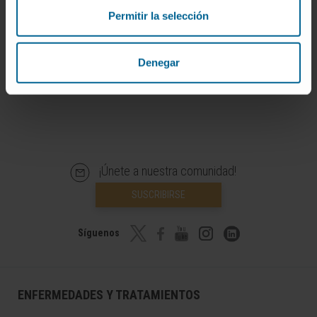
Universidad de Navarra no se responsabiliza por el uso
Permitir la selección
inapropiado o la interpretación de la información contenida en
este diccionario.
Infografías realizadas con https://BioRender.com
Denegar
© Clínica Universidad de Navarra 2026
¡Únete a nuestra comunidad!
SUSCRIBIRSE
Síguenos
ENFERMEDADES Y TRATAMIENTOS