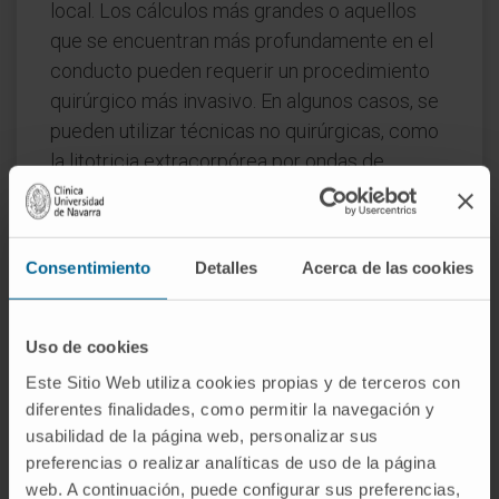
local. Los cálculos más grandes o aquellos
que se encuentran más profundamente en el
conducto pueden requerir un procedimiento
quirúrgico más invasivo. En algunos casos, se
pueden utilizar técnicas no quirúrgicas, como
la litotricia extracorpórea por ondas de
choque, que utiliza ondas de sonido para
romper el cálculo en fragmentos más
pequeños que pueden ser expulsados a
Consentimiento
Detalles
Acerca de las cookies
través del conducto.
Es importante destacar que incluso después
Uso de cookies
de la extracción exitosa de un cálculo, la
Este Sitio Web utiliza cookies propias y de terceros con
sialolitiasis puede recurrir. Por lo tanto, los
diferentes finalidades, como permitir la navegación y
pacientes con antecedentes de esta afección
usabilidad de la página web, personalizar sus
deben ser vigilados de cerca para detectar
preferencias o realizar analíticas de uso de la página
signos de recurrencia. Además, pueden
web. A continuación, puede configurar sus preferencias,