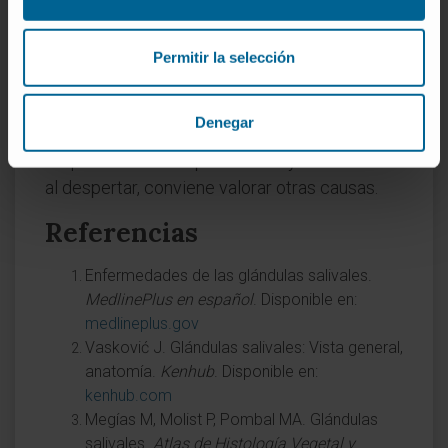
noche?
La producción de saliva sigue un patrón
Permitir la selección
circadiano y se reduce marcadamente
durante el sueño, cuando apenas hay
Denegar
estimulación masticatoria ni gustativa. Si la
sequedad bucal es persistente y no se limita
al despertar, conviene valorar otras causas.
Referencias
Enfermedades de las glándulas salivales.
MedlinePlus en español
. Disponible en:
medlineplus.gov
Vasković J. Glándulas salivales: Vista general,
anatomía.
Kenhub
. Disponible en:
kenhub.com
Megías M, Molist P, Pombal MA. Glándulas
salivales.
Atlas de Histología Vegetal y