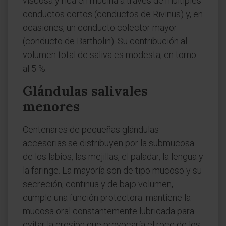
viscosa y rica en mucina a través de múltiples
conductos cortos (conductos de Rivinus) y, en
ocasiones, un conducto colector mayor
(conducto de Bartholin). Su contribución al
volumen total de saliva es modesta, en torno
al 5 %.
Glándulas salivales
menores
Centenares de pequeñas glándulas
accesorias se distribuyen por la submucosa
de los labios, las mejillas, el paladar, la lengua y
la faringe. La mayoría son de tipo mucoso y su
secreción, continua y de bajo volumen,
cumple una función protectora: mantiene la
mucosa oral constantemente lubricada para
evitar la erosión que provocaría el roce de los