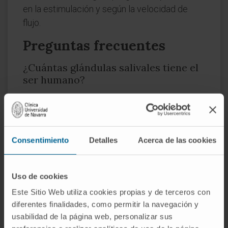
en la estimulación y según la velocidad de
flujo.
Preguntas frecuentes
¿Cuántas glándulas salivales tiene el
ser humano?
Tres pares de glándulas mayores (parótidas,
submandibulares y sublinguales) y entre 600 y
1 000 glándulas menores repartidas por toda
Consentimiento
Detalles
Acerca de las cookies
la mucosa de la boca.
¿Qué diferencia hay entre una
glándula salival serosa, mucosa y
Uso de cookies
mixta?
Este Sitio Web utiliza cookies propias y de terceros con
diferentes finalidades, como permitir la navegación y
La distinción depende del tipo de secreción.
usabilidad de la página web, personalizar sus
Las serosas producen un líquido acuoso