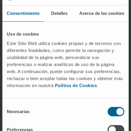
¿Es lo mismo la maicena que la fécula
de maíz?
Consentimiento
Detalles
Acerca de las cookies
«Maicena» es una marca comercial (Maizena)
que se ha generalizado como nombre común
Uso de cookies
para designar el almidón de maíz refinado.
Este Sitio Web utiliza cookies propias y de terceros con
Técnicamente, al proceder de un cereal,
diferentes finalidades, como permitir la navegación y
debería llamarse «almidón» y no «fécula», pero
usabilidad de la página web, personalizar sus
en la práctica cotidiana las tres
preferencias o realizar analíticas de uso de la página
denominaciones se usan como sinónimos sin
web. A continuación, puede configurar sus preferencias,
que nadie se detenga en la distinción.
rechazar o bien aceptar todas las cookies y obtener más
información en nuestra
Política de Cookies
.
¿Qué relación tiene fécula con
feculento?
Selección
El adjetivo
feculento
comparte raíz latina
Necesarias
de
(
faeculentus
) y conserva dos acepciones: lo
consentimiento
que contiene fécula y lo que presenta heces.
Preferencias