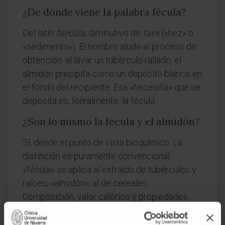
¿De dónde viene la palabra fécula?
Del latín
faecŭla
, diminutivo de
faex
(«hez» o
«sedimento»). El nombre alude al proceso de
obtención: al lavar un tubérculo rallado, el
almidón precipita como un depósito blanco en
el fondo del recipiente. Esa «hecesilla» que se
deposita es, literalmente, la fécula.
¿Son lo mismo la fécula y el almidón?
Sí, desde el punto de vista bioquímico. La
distinción es puramente convencional:
«fécula» se aplica al extraído de tubérculos y
raíces; «almidón», al de cereales.
Composición, valor calórico y propiedades
digestivas son equivalentes.