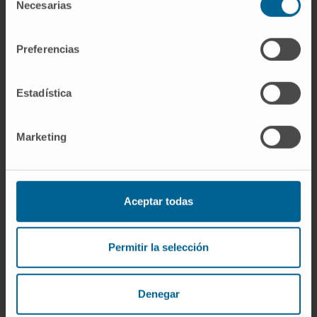
dextrina completamente hidrolizada rinde
Necesarias
de
dextrosa.
consentimiento
Preferencias
Dextrina y glucógeno.
El
glucógeno
es el
polisacárido de reserva animal, con estructura
muy ramificada. Cuando el glucógeno se
Estadística
degrada en el laboratorio en presencia de
amilasa, aparecen fragmentos similares a las
Marketing
dextrinas. En bioquímica se habla también de
"dextrina límite" para designar los fragmentos
que la α-amilasa deja al no poder cortar los
Aceptar todas
puntos de ramificación α-(1→6); la eliminación
posterior de esos residuos exige otras
enzimas específicas.
Permitir la selección
Preguntas frecuentes
Denegar
¿De dónde viene la palabra