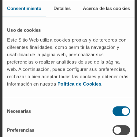
Sí. Son dos nombres para la misma molécula
Consentimiento
Detalles
Acerca de las cookies
(C₆H₁₂O₆). "Glucosa" es la denominación
bioquímica universal, derivada del griego y
Uso de cookies
acuñada en 1838 por Dumas. "Dextrosa" es un
nombre alternativo propuesto por Kekulé en
Este Sitio Web utiliza cookies propias y de terceros con
1866 a partir del latín
dexter
, por su propiedad
diferentes finalidades, como permitir la navegación y
usabilidad de la página web, personalizar sus
de girar la luz polarizada hacia la derecha. En
preferencias o realizar analíticas de uso de la página
la práctica actual, "glucosa" se usa en
web. A continuación, puede configurar sus preferencias,
bioquímica, fisiología y análisis clínicos;
rechazar o bien aceptar todas las cookies y obtener más
"dextrosa" en farmacia hospitalaria y en la
información en nuestra
Política de Cookies
.
industria alimentaria. La molécula es la misma.
¿Por qué en los sueros se habla de
Selección
dextrosa y no de glucosa?
Necesarias
de
consentimiento
Es una convención heredada. Cuando se
estandarizaron las soluciones intravenosas a
Preferencias