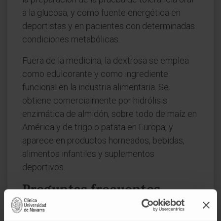
a la glucosa, y como fuente energética en
deportistas y en pacientes con determinadas
condiciones metabólicas.
Fuera de la medicina, la dextrosa se emplea
como edulcorante y como ingrediente
funcional en la industria alimentaria. Se
obtiene comercialmente por hidrólisis
enzimática de almidón, sobre todo de maíz en
América y de trigo o patata en Europa, y
aparece en productos horneados, bebidas,
alimentos infantiles y suplementos
deportivos.
Preguntas frecuentes
¿Es lo mismo dextrosa que glucosa?