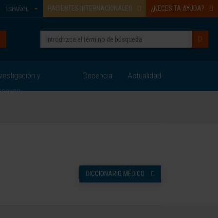
PACIENTES INTERNACIONALES
¿NECESITA AYUDA?
ESPAÑOL
vestigación y
Docencia
Actualidad
nsayos
DICCIONARIO MÉDICO