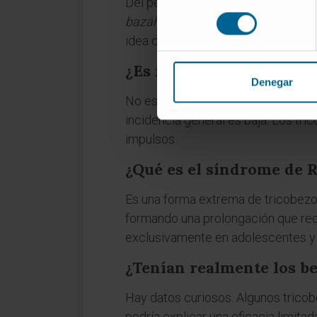
Del persa
pādzahr
, que significa 
consentimiento
bazáhr
. Su origen refleja la creen
idea que gozó de enorme prestigio e
¿Es frecuente el bezoar 
Denegar
No especialmente. Los fitobezoares
incidencia general es baja. Los tr
impulsos.
¿Qué es el síndrome de 
Es una forma extrema de tricobezoa
formando una prolongación que rec
exclusivamente en adolescentes y 
¿Tenían realmente los b
Hay datos curiosos. Algunos tricob
podría explicar una eficacia limitad