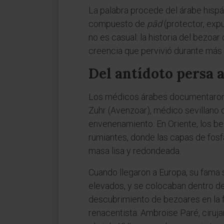
La palabra procede del árabe hisp
compuesto de
pād
(protector, exp
no es casual: la historia del bezo
creencia que pervivió durante más 
Del antídoto persa a
Los médicos árabes documentaron l
Zuhr (Avenzoar), médico sevillano 
envenenamiento. En Oriente, los b
rumiantes, donde las capas de fosf
masa lisa y redondeada.
Cuando llegaron a Europa, su fama s
elevados, y se colocaban dentro de
descubrimiento de bezoares en la f
renacentista. Ambroise Paré, ciruja