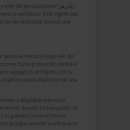
, y este del persa
pādzahr
(پادزهر),
neno» o «antídoto». Este significado
ión de neutralizar tóxicos, una
esde al menos el siglo VIII. Ibn
creciones como protección contra el
pra aegagrus
), antílopes y otros
 vegetal o piedra hasta formar una
vendían o alquilaban a precios
amientos durante los banquetes. El
y el guanaco) avivó el interés
stionar públicamente su eficacia en