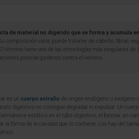
a de material no digerido que se forma y acumula en e
 Su composición varía: puede tratarse de cabello, fibras 
El término tiene una de las etimologías más singulares de l
reciones poseían poderes contra el veneno.
oar es un
cuerpo extraño
de origen endógeno o exógeno q
arato digestivo no consigue degradar ni expulsar. Un cuer
permanece estático en el tubo digestivo; el bezoar, en ca
r la forma de la cavidad que lo contiene. Los hay del tama
trico.