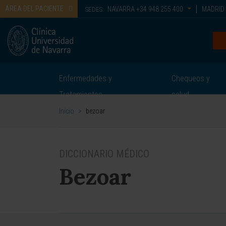
ÁREA DEL PACIENTE
NAVARRA
+34 948 255 400
MADRID
SEDES:
Enfermedades y
Chequeos y
Tratamientos
salud
Inicio
>
bezoar
DICCIONARIO MÉDICO
Bezoar