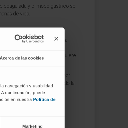
he coagulada y el moco gástrico se
anas de vida.
entre los pliegues de la mucosa
pide que las contracciones las
ncorporando a la masa, que adquiere
Acerca de las cookies
r humano no puede hidrolizar por
ara evacuar esos restos; cuando la
 la navegación y usabilidad
. A continuación, puede
mación en nuestra
Política de
Marketing