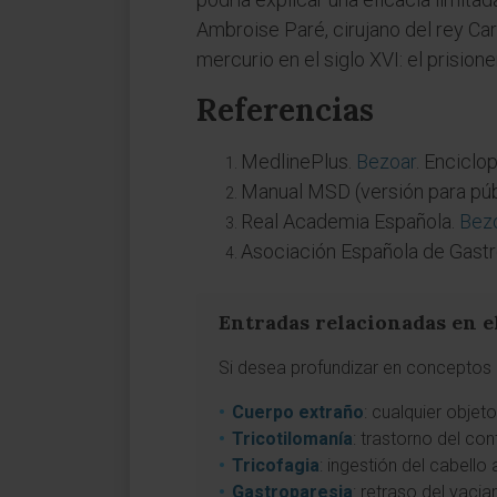
Ambroise Paré, cirujano del rey Ca
mercurio en el siglo XVI: el prision
Referencias
MedlinePlus.
Bezoar
. Enciclo
Manual MSD (versión para púb
Real Academia Española.
Bez
Asociación Española de Gastr
Entradas relacionadas en e
Si desea profundizar en conceptos a
Cuerpo extraño
: cualquier obje
Tricotilomanía
: trastorno del co
Tricofagia
: ingestión del cabello
Gastroparesia
: retraso del vaci