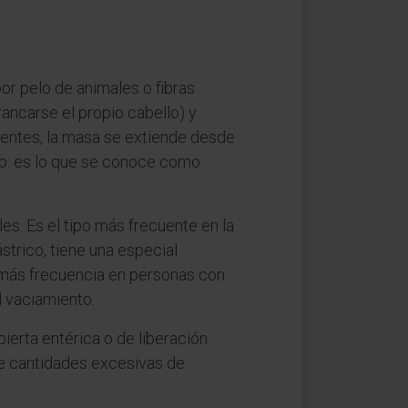
r pelo de animales o fibras
rancarse el propio cabello) y
uentes, la masa se extiende desde
to: es lo que se conoce como
es. Es el tipo más frecuente en la
ástrico, tiene una especial
 más frecuencia en personas con
l vaciamiento.
rta entérica o de liberación
re cantidades excesivas de