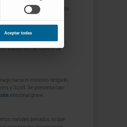
a través del árabe hispánico
 efectos de cualquier tóxico, una
de el XII.
Aceptar todas
 cirugías gástricas, pero la
on trastornos del control de
ago hacia el intestino delgado,
ers y Scott. Se presenta casi
ción
intestinal grave.
ertos metales pesados, lo que
al fue siempre una exageración.