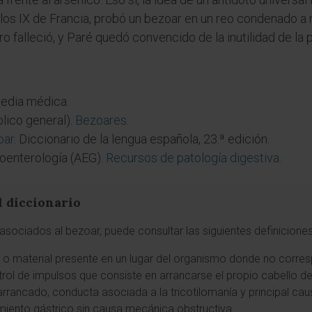
rlos IX de Francia, probó un bezoar en un reo condenado 
ero falleció, y Paré quedó convencido de la inutilidad de la p
pedia médica.
lico general).
Bezoares
.
oar
. Diccionario de la lengua española, 23.ª edición.
oenterología (AEG).
Recursos de patología digestiva
.
l diccionario
sociados al bezoar, puede consultar las siguientes definiciones
to o material presente en un lugar del organismo donde no corre
ntrol de impulsos que consiste en arrancarse el propio cabello d
 arrancado, conducta asociada a la tricotilomanía y principal ca
amiento gástrico sin causa mecánica obstructiva.