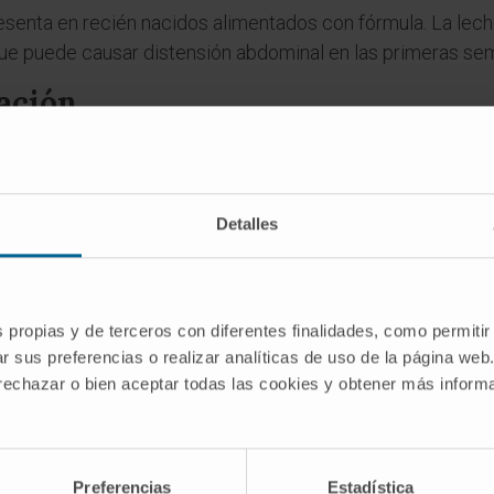
esenta en recién nacidos alimentados con fórmula. La lec
e puede causar distensión abdominal en las primeras sem
ación
 caso del tricobezoar, el cabello ingerido queda retenido 
desplazar las fibras capilares porque su superficie lisa im
mpo, nuevos cabellos, restos alimentarios y moco se van i
Detalles
ta el molde del estómago.
n la
celulosa
y otros polisacáridos estructurales que el se
 Una motilidad gástrica conservada suele ser suficiente p
s propias y de terceros con diferentes finalidades, como permitir
n se hace posible.
r sus preferencias o realizar analíticas de uso de la página web
 rechazar o bien aceptar todas las cookies y obtener más infor
es
bra «bezoar»?
Preferencias
Estadística