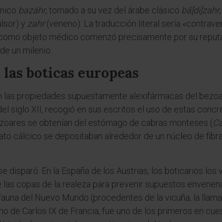
ánico
bazáhr
, tomado a su vez del árabe clásico
bā[di]zahr
ulsor) y
zahr
(veneno). La traducción literal sería «contrave
ar como objeto médico comenzó precisamente por su reputac
de un milenio.
 las boticas europeas
as propiedades supuestamente alexifármacas del bezoar d
del siglo XII, recogió en sus escritos el uso de estas con
ezoares se obtenían del estómago de cabras monteses (
Ca
ato cálcico se depositaban alrededor de un núcleo de fibra
e disparó. En la España de los Austrias, los boticarios los 
 las copas de la realeza para prevenir supuestos envenen
auna del Nuevo Mundo (procedentes de la vicuña, la llama 
no de Carlos IX de Francia, fue uno de los primeros en cue