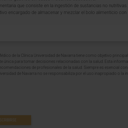
mentaria que consiste en la ingestión de sustancias no nutritivas.
stivo encargado de almacenar y mezclar el bolo alimenticio con 
dico de la Clínica Universidad de Navarra tiene como objetivo principal
te única para tomar decisiones relacionadas con la salud. Esta informa
recomendaciones de profesionales de la salud. Siempre es esencial consu
versidad de Navarra no se responsabiliza por el uso inapropiado o la in
SCRIBIRSE