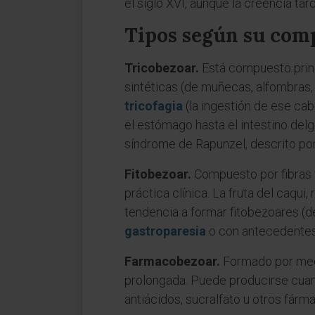
el siglo XVI, aunque la creencia tar
Tipos según su com
Tricobezoar.
Está compuesto princ
sintéticas (de muñecas, alfombras,
tricofagia
(la ingestión de ese ca
el estómago hasta el intestino del
síndrome de Rapunzel, descrito po
Fitobezoar.
Compuesto por fibras v
práctica clínica. La fruta del caqui
tendencia a formar fitobezoares (
gastroparesia
o con antecedentes d
Farmacobezoar.
Formado por medi
prolongada. Puede producirse cuand
antiácidos, sucralfato u otros fá