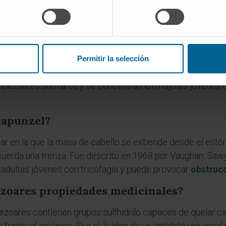
«contraveneno». Pasó al árabe como
bā[di]zahr
y al español 
cia antigua de que estas piedras gástricas podían anular los
n la medicina árabe desde el siglo VIII y en la europea des
en adultos?
Permitir la selección
 pueden presentarse en personas con gastroparesia o tras
icobezoares son raros y se concentran en mujeres jóvenes c
Rapunzel?
r en la que la masa de cabello se extiende desde el estóm
uerda una trenza. Fue descrito en 1968 por Vaughan, Sawy
adultas jóvenes con tricofagia y puede provocar
obstruc
ezoares propiedades medicinales?
ezoares contienen grupos sulfhidrilo capaces de quelar ci
a frente al arsénico. Eso sí, la idea de un antídoto univers