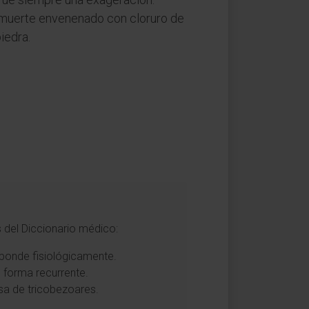
a muerte envenenado con cloruro de
iedra.
 del Diccionario médico:
sponde fisiológicamente.
e forma recurrente.
usa de tricobezoares.