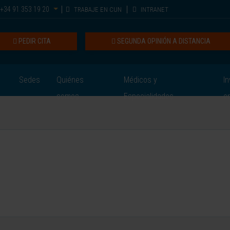
+34 91 353 19 20
TRABAJE EN CUN
INTRANET
PEDIR CITA
SEGUNDA OPINIÓN A DISTANCIA
Sedes
Quiénes
Médicos y
In
somos
Especialidades
e