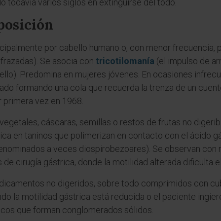
dó todavía varios siglos en extinguirse del todo.
posición
ipalmente por cabello humano o, con menor frecuencia, po
 frazadas). Se asocia con
tricotilomanía
(el impulso de ar
bello). Predomina en mujeres jóvenes. En ocasiones infrec
gado formando una cola que recuerda la trenza de un cuen
r primera vez en 1968.
egetales, cáscaras, semillas o restos de frutas no digeribl
, rica en taninos que polimerizan en contacto con el ácido g
denominados a veces diospirobezoares). Se observan con
e cirugía gástrica, donde la motilidad alterada dificulta e
camentos no digeridos, sobre todo comprimidos con cubie
o la motilidad gástrica está reducida o el paciente ingie
rmacos que forman conglomerados sólidos.