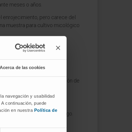
rante meses o años.
el enrojecimiento, pero carece del
 una muestra para cultivo micológico
?
Acerca de las cookies
o también puede aparecer sin
so no se clasifica como infección de
umentado.
 la navegación y usabilidad
. A continuación, puede
mación en nuestra
Política de
ho ecológico principal del hongo.
arla igualmente.