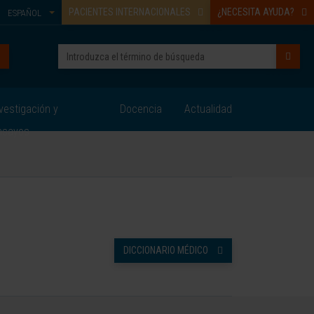
PACIENTES INTERNACIONALES
¿NECESITA AYUDA?
ESPAÑOL
vestigación y
Docencia
Actualidad
nsayos
DICCIONARIO MÉDICO