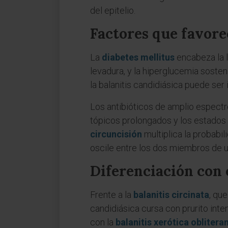
del epitelio.
Factores que favore
La
diabetes mellitus
encabeza la l
levadura, y la hiperglucemia sosten
la balanitis candidiásica puede ser 
Los antibióticos de amplio espectro
tópicos prolongados y los estados 
circuncisión
multiplica la probabi
oscile entre los dos miembros de u
Diferenciación con 
Frente a la
balanitis circinata
, qu
candidiásica cursa con prurito inte
con la
balanitis xerótica oblitera