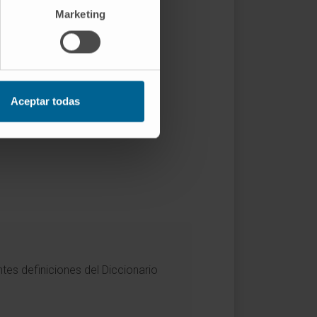
Marketing
ente que coexistan los dos
 mucocutánea crónica
, un
mucosas, incluida la genital.
Aceptar todas
tes definiciones del Diccionario