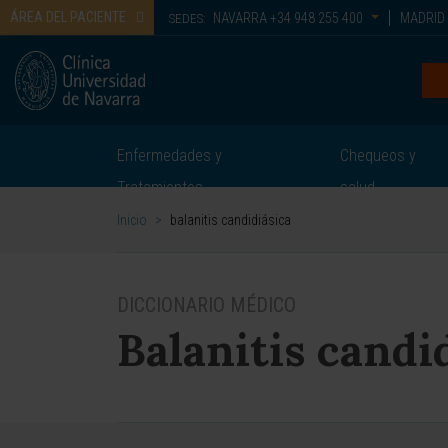
ÁREA DEL PACIENTE
NAVARRA
+34 948 255 400
MADRID
SEDES:
Enfermedades y
Chequeos y
Tratamientos
salud
Inicio
>
balanitis candidiásica
DICCIONARIO MÉDICO
Balanitis candi