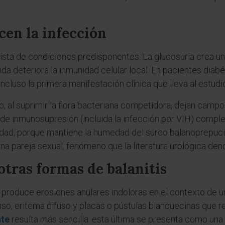
cen la infección
ista de condiciones predisponentes. La glucosuria crea un 
ida deteriora la inmunidad celular local. En pacientes diab
incluso la primera manifestación clínica que lleva al estud
, al suprimir la flora bacteriana competidora, dejan campo
de inmunosupresión (incluida la infección por VIH) complet
lidad, porque mantiene la humedad del surco balanoprepucia
na pareja sexual, fenómeno que la literatura urológica den
otras formas de balanitis
e produce erosiones anulares indoloras en el contexto de una
nso, eritema difuso y placas o pústulas blanquecinas que r
nte
resulta más sencilla: esta última se presenta como una