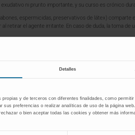
xudativo ni prurito importante, y su curso es crónico du
o (jabones, espermicidas, preservativos de látex) comparte 
al retirar el agente irritante. En caso de duda, la toma de
es
ásica una infección de transmisión sexual
Detalles
bicans
puede transmitirse durante el contacto sexual, per
xual, simplemente por desequilibrio de la flora local. Por e
icto, aunque la transmisión entre parejas es un hecho doc
s propias y de terceros con diferentes finalidades, como permitir
nes circuncidados?
r sus preferencias o realizar analíticas de uso de la página web
 rechazar o bien aceptar todas las cookies y obtener más infor
ircuncisión elimina el espacio subprepucial, que es el nic
iabetes descompensada o inmunosupresión puede desarroll