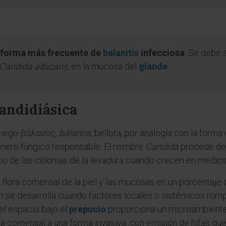
la forma más frecuente de
balanitis
infecciosa
. Se debe 
Candida albicans
, en la mucosa del
glande
.
candidiásica
riego βάλανος,
bálanos
, bellota, por analogía con la form
género fúngico responsable. El nombre
Candida
procede del
no de las colonias de la levadura cuando crecen en medios 
 flora comensal de la piel y las mucosas en un porcentaje
n se desarrolla cuando factores locales o sistémicos rompe
el espacio bajo el
prepucio
proporciona un microambiente 
a comensal a una forma invasiva, con emisión de hifas que