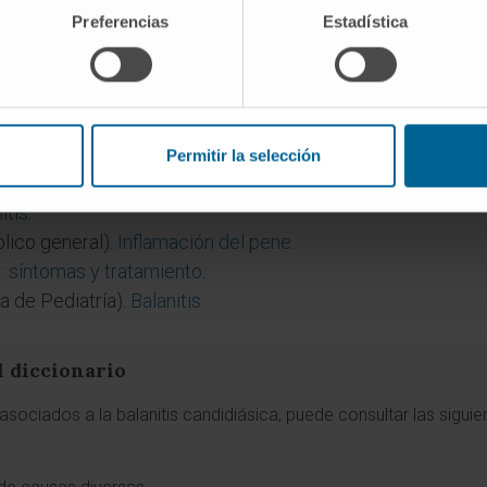
la candidiasis vaginal?
Preferencias
Estadística
s
, provoca ambas. En parejas heterosexuales no es infrecu
 no se abordan ambos simultáneamente. En la
candidiasis
s infecciones por
Candida
recurrentes afectan a múltiples 
Permitir la selección
itis
.
lico general).
Inflamación del pene
.
s: síntomas y tratamiento
.
a de Pediatría).
Balanitis
.
l diccionario
sociados a la balanitis candidiásica, puede consultar las siguien