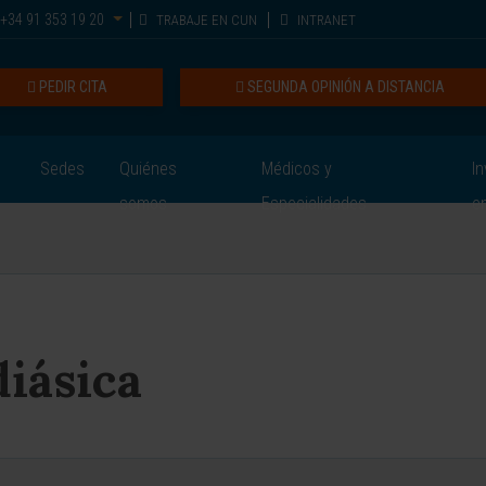
+34 91 353 19 20
TRABAJE EN CUN
INTRANET
PEDIR CITA
SEGUNDA OPINIÓN A DISTANCIA
Sedes
Quiénes
Médicos y
In
somos
Especialidades
e
diásica