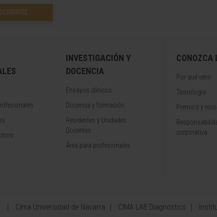
SCRIBIRSE
INVESTIGACIÓN Y
CONOZCA L
ALES
DOCENCIA
Por qué venir
Ensayos clínicos
Tecnología
rofesionales
Docencia y formación
Premios y rec
os
Residentes y Unidades
Responsabilida
Docentes
corporativa
otros
Área para profesionales
a
Cima Universidad de Navarra
CIMA LAB Diagnostics
Instit