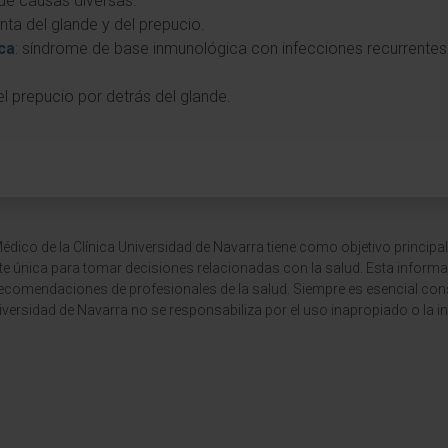
 de causas diversas.
nta del glande y del prepucio.
ca
: síndrome de base inmunológica con infecciones recurrente
 el prepucio por detrás del glande.
dico de la Clínica Universidad de Navarra tiene como objetivo principal
te única para tomar decisiones relacionadas con la salud. Esta informa
recomendaciones de profesionales de la salud. Siempre es esencial consu
versidad de Navarra no se responsabiliza por el uso inapropiado o la in