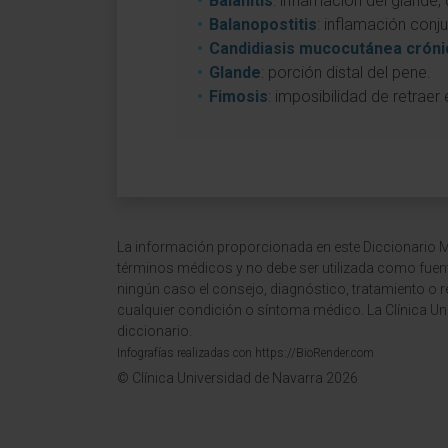
Balanitis
: inflamación del glande,
Balanopostitis
: inflamación conju
Candidiasis mucocutánea cróni
Glande
: porción distal del pene.
Fimosis
: imposibilidad de retraer
La información proporcionada en este Diccionario Mé
términos médicos y no debe ser utilizada como fuen
ningún caso el consejo, diagnóstico, tratamiento o 
cualquier condición o síntoma médico. La Clínica Uni
diccionario.
Infografías realizadas con https://BioRender.com
© Clínica Universidad de Navarra 2026