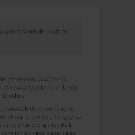
a la proliferación de levaduras
a del glande) con
candidiásica
,
 latín
candidus
(blanco, brillante),
de cultivo.
 considerable de personas sanas,
n el equilibrio entre el hongo y las
cálido y húmedo que facilita la
 penetran las capas superficiales