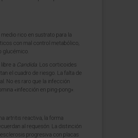
medio rico en sustrato para la
éticos con mal control metabólico,
io glucémico.
 libre a
Candida
. Los corticoides
an el cuadro de riesgo. La falta de
l. No es raro que la infección
omina «infección en ping-pong».
 artritis reactiva, la forma
ecuerdan al requesón. La distinción
 esclerosis progresiva con placas